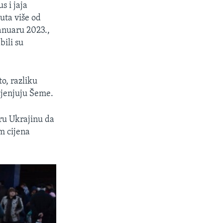
s i jaja
uta više od
anuaru 2023.,
ili su
o, razliku
cjenjuju Šeme.
ru Ukrajinu da
em cijena