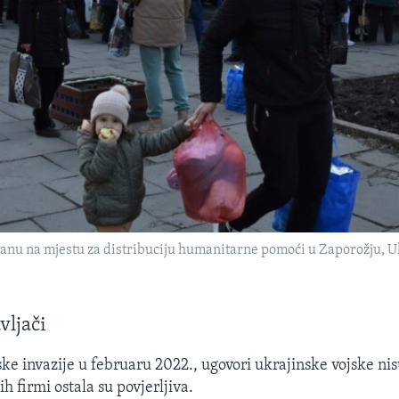
anu na mjestu za distribuciju humanitarne pomoći u Zaporožju, Uk
vljači
ke invazije u februaru 2022., ugovori ukrajinske vojske nisu
 firmi ostala su povjerljiva.