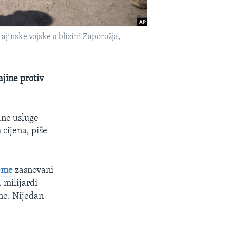
ajinske vojske u blizini Zaporožja,
ajine protiv
ane usluge
 cijena, piše
eme
zasnovani
 milijardi
ane. Nijedan