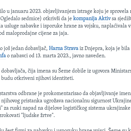
ilo u januaru 2023. objavljivanjem istrage koju je sprovela
Ogledalo sedmice) otkrivši da je
kompanija Aktiv
sa sjediš
ala usluge nabavke i isporuke hrane za vojsku, naplaćivala v
 od maloprodajne cijene za jaja.
o još jedan dobavljač,
Harna Strava
iz Dnjepra, koja je bila
nfa
o nabavci od 13. marta 2023., javno naveden.
h dobavljača, čija imena su Šeme dobile iz ugovora Minista
a budu otkriveni njihovi identiteti.
starstva odbrane je prokomentarisao da objavljivanje imen
 njihovog pristanka ugrožava nacionalnu sigurnost Ukrajine
i" za ruski napad na dijelove logističkog sistema ukrajinske
rokovati "ljudske žrtve".
ju šest firmi za nabavku i usporuku hrane vojsci, Šeme su k