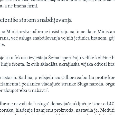
a, a ne imena firmi.
cioniše sistem snabdijevanja
amo Ministarstvo odbrane insistiraju na tome da se Minista
rana, već usluga snabdijevanja vojnih jedinica hranom, gdj
ne.
oje su u fokusu izvještaja Šema isporučuju velike količine 
 linije fronta. Iz ovih skladišta ukrajinska vojska odvozi hr
astasiju Radina, predsjednicu Odbora za borbu protiv kor
rlamenta i poslanicu vladajuće stranke Sluga naroda, orga
or zloupotreba u nabavci".
dbrane navodi da "usluga" dobavljača uključuje izbor od 40
sporuku, hlađenje i zamjenu proizvoda, nastavila je. Međut