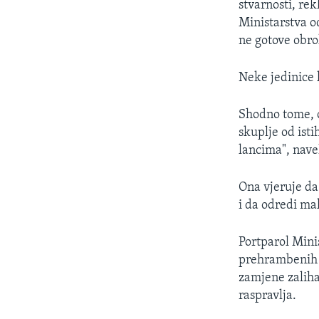
stvarnosti, rek
Ministarstva o
ne gotove obro
Neke jedinice k
Shodno tome, o
skuplje od ist
lancima", nave
Ona vjeruje da
i da odredi ma
Portparol Minis
prehrambenih p
zamjene zaliha
raspravlja.