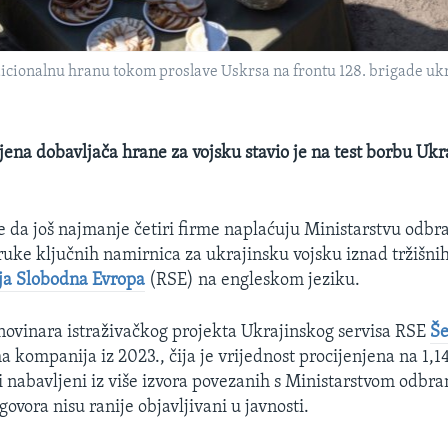
dicionalnu hranu tokom proslave Uskrsa na frontu 128. brigade ukr
jena dobavljača hrane za vojsku stavio je na test borbu Ukr
e da još najmanje četiri firme naplaćuju Ministarstvu odbr
ruke ključnih namirnica za ukrajinsku vojsku iznad tržišnih
ja Slobodna Evropa
(RSE) na engleskom jeziku.
 novinara istraživačkog projekta Ukrajinskog servisa RSE
Š
 kompanija iz 2023., čija je vrijednost procijenjena na 1,14
si nabavljeni iz više izvora povezanih s Ministarstvom odbr
ovora nisu ranije objavljivani u javnosti.