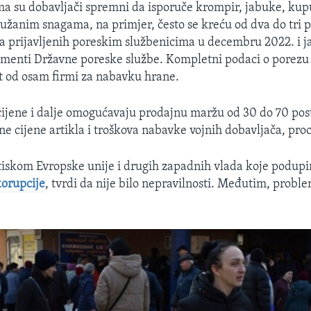
ma su dobavljači spremni da isporuče krompir, jabuke, kupu
užanim snagama, na primjer, često se kreću od dva do tri p
a prijavljenih poreskim službenicima u decembru 2022. i j
menti Državne poreske službe. Kompletni podaci o porezu b
t od osam firmi za nabavku hrane.
ijene i dalje omogućavaju prodajnu maržu od 30 do 70 post
e cijene artikla i troškova nabavke vojnih dobavljača, pro
tiskom Evropske unije i drugih zapadnih vlada koje podupi
korupcije
, tvrdi da nije bilo nepravilnosti. Međutim, probl