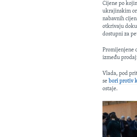
Cijene po koji
ukrajinskim or
nabavnih cijen
otkrivaju doku
dostupni za pe
Promijenjene c
između prodajn
Vlada, pod pri
se
bori protiv 
ostaje.