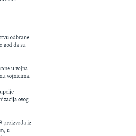
rstvu odbrane
e god da su
hrane u vojna
anu vojnicima.
upcije
nizacija ovog
9 proizvoda iz
im, u