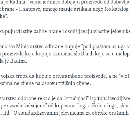
la je Radina, "vojne jedinice dobijaju proizvode od dobavlj
dbrane - i, zapravo, mnogo manje artikala nego što katalog 
ke".
upuju vlastite zalihe hrane i osmišljavaju vlastite jelovnike
no što Ministarstvo odbrane kupuje "pod plaštom usluga v
ih proizvoda koje kupuje Granična služba ili koje su u malo
la je Radina.
 vojska treba da kupuje prehrambene proizvode, a ne "vješ
ksimalne cijene na osnovu tržišnih cijene.
tarstva odbrane rekao je da "stručnjaci" ispituju izvodljiv
roizvoda "odvojeno" od kupovine "logističkih usluga, sklad
, itd." O standardizovanim jelovnicima za obroke oružanih 