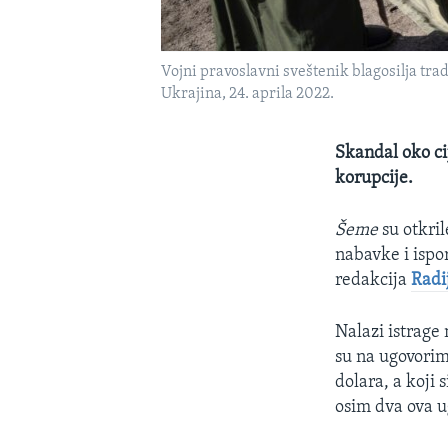
Vojni pravoslavni sveštenik blagosilja tra
Ukrajina, 24. aprila 2022.
Skandal oko ci
korupcije.
Šeme
su otkril
nabavke i ispo
redakcija
Radi
Nalazi istrage
su na ugovorima
dolara, a koji 
osim dva ova ug