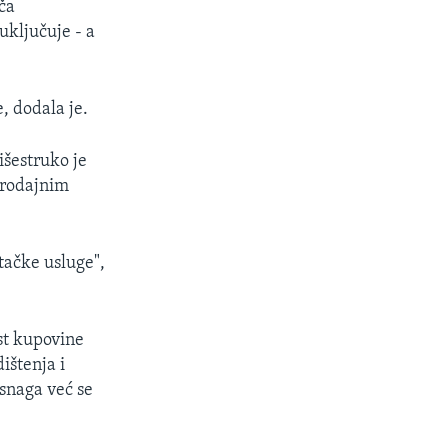
ača
uključuje - a
, dodala je.
išestruko je
prodajnim
tačke usluge",
ost kupovine
ištenja i
snaga već se