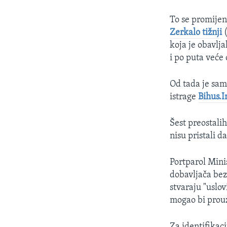
To se promijen
Zerkalo tižnji
(
koja je obavlj
i po puta veće
Od tada je sam
istrage
Bihus.I
Šest preostali
nisu pristali d
Portparol Mini
dobavljača bez
stvaraju "uslov
mogao bi prouz
Za identifikaci