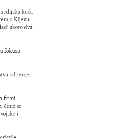
 medijska kuća
tem u Kijevu,
ladi skoro dva
 u fokusu
rstva odbrane,
a firmi
, čime se
 vojske i
oristile