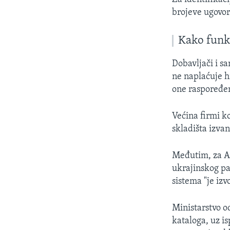
brojeve ugovor
Kako funk
Dobavljači i s
ne naplaćuje h
one raspoređe
Većina firmi k
skladišta izvan
Međutim, za An
ukrajinskog pa
sistema "je izv
Ministarstvo o
kataloga, uz i