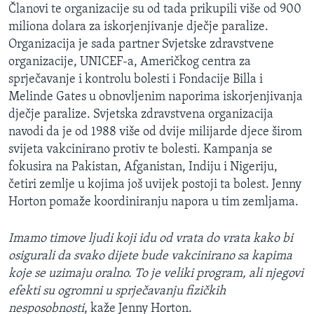
Članovi te organizacije su od tada prikupili više od 900
miliona dolara za iskorjenjivanje dječje paralize.
Organizacija je sada partner Svjetske zdravstvene
organizacije, UNICEF-a, Američkog centra za
sprječavanje i kontrolu bolesti i Fondacije Billa i
Melinde Gates u obnovljenim naporima iskorjenjivanja
dječje paralize. Svjetska zdravstvena organizacija
navodi da je od 1988 više od dvije milijarde djece širom
svijeta vakcinirano protiv te bolesti. Kampanja se
fokusira na Pakistan, Afganistan, Indiju i Nigeriju,
četiri zemlje u kojima još uvijek postoji ta bolest. Jenny
Horton pomaže koordiniranju napora u tim zemljama.
Imamo timove ljudi koji idu od vrata do vrata kako bi
osigurali da svako dijete bude vakcinirano sa kapima
koje se uzimaju oralno. To je veliki program, ali njegovi
efekti su ogromni u sprječavanju fizičkih
nesposobnosti
, kaže Jenny Horton.