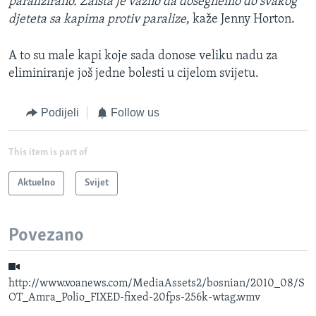
paralizirano. Zaista je važno da dosegnemo do svakog
djeteta sa kapima protiv paralize
, kaže Jenny Horton.
A to su male kapi koje sada donose veliku nadu za
eliminiranje još jedne bolesti u cijelom svijetu.
Podijeli
Follow us
This item is part of
Aktuelno
Svijet
Povezano
http://www.voanews.com/MediaAssets2/bosnian/2010_08/S
OT_Amra_Polio_FIXED-fixed-20fps-256k-wtag.wmv