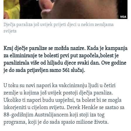
MAGAZIN
O GLASU AMERIKE
Dječja paraliza još uvijek prijeti djeci u nekim zemljama
Learning English
svijeta
PRATITE NAS
Kraj dječje paralize se možda nazire. Kada je kampanja
za eliminiranje te bolesti prvi put započela,bolest je
paralizirala više od hiljadu djece svaki dan. Ove godine
je do sada prijavljen samo 561 slučaj.
Jezici
U toku su novi napori ka vakciniranju ljudi u četiri
zemlje u kojima još uvijek postoji dječja paraliza.
Ukoliko ti napori budu uspješni, ta bolest bi se mogla
iskorjeniti u cijelom svijetu. Derek Henkle se sastao sa
88-godišnjim Australijancem koji stoji iza tog
programa, koji je do sada spasio milione života.