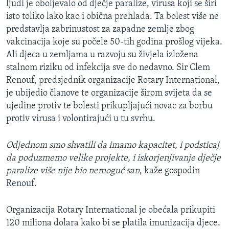
ljudi je oboljevalo od dječje paralize, virusa koji se širi
isto toliko lako kao i obična prehlada. Ta bolest više ne
predstavlja zabrinustost za zapadne zemlje zbog
vakcinacija koje su počele 50-tih godina prošlog vijeka.
Ali djeca u zemljama u razvoju su živjela izložena
stalnom riziku od infekcija sve do nedavno. Sir Clem
Renouf, predsjednik organizacije Rotary International,
je ubijedio članove te organizacije širom svijeta da se
ujedine protiv te bolesti prikupljajući novac za borbu
protiv virusa i volontirajući u tu svrhu.
Odjednom smo shvatili da imamo kapacitet, i podsticaj
da poduzmemo velike projekte, i iskorjenjivanje dječje
paralize više nije bio nemoguć san
, kaže gospodin
Renouf.
Organizacija Rotary International je obećala prikupiti
120 miliona dolara kako bi se platila imunizacija djece.