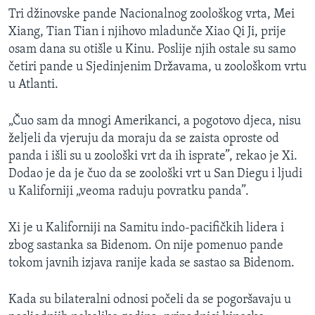
Tri džinovske pande Nacionalnog zoološkog vrta, Mei
Xiang, Tian Tian i njihovo mladunče Xiao Qi Ji, prije
osam dana su otišle u Kinu. Poslije njih ostale su samo
četiri pande u Sjedinjenim Državama, u zoološkom vrtu
u Atlanti.
„Čuo sam da mnogi Amerikanci, a pogotovo djeca, nisu
željeli da vjeruju da moraju da se zaista oproste od
panda i išli su u zoološki vrt da ih isprate”, rekao je Xi.
Dodao je da je čuo da se zoološki vrt u San Diegu i ljudi
u Kaliforniji „veoma raduju povratku panda”.
Xi je u Kaliforniji na Samitu indo-pacifičkih lidera i
zbog sastanka sa Bidenom. On nije pomenuo pande
tokom javnih izjava ranije kada se sastao sa Bidenom.
Kada su bilateralni odnosi počeli da se pogoršavaju u