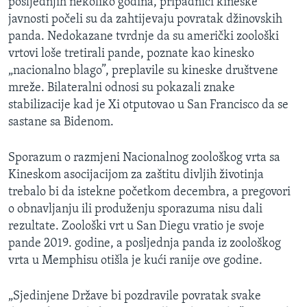
posljednjih nekoliko godina, pripadnici kineske
javnosti počeli su da zahtijevaju povratak džinovskih
panda. Nedokazane tvrdnje da su američki zoološki
vrtovi loše tretirali pande, poznate kao kinesko
„nacionalno blago”, preplavile su kineske društvene
mreže. Bilateralni odnosi su pokazali znake
stabilizacije kad je Xi otputovao u San Francisco da se
sastane sa Bidenom.
Sporazum o razmjeni Nacionalnog zoološkog vrta sa
Kineskom asocijacijom za zaštitu divljih životinja
trebalo bi da istekne početkom decembra, a pregovori
o obnavljanju ili produženju sporazuma nisu dali
rezultate. Zoološki vrt u San Diegu vratio je svoje
pande 2019. godine, a posljednja panda iz zoološkog
vrta u Memphisu otišla je kući ranije ove godine.
„Sjedinjene Države bi pozdravile povratak svake