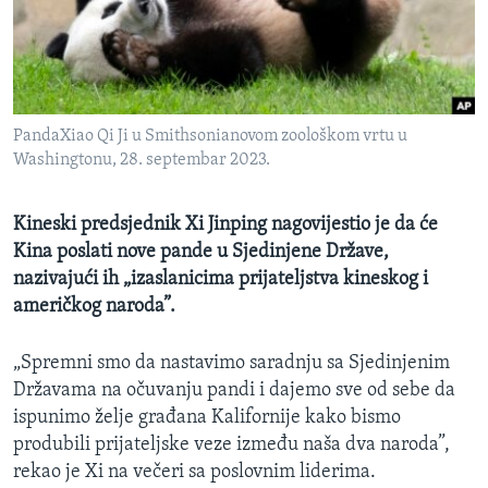
MAGAZIN
O GLASU AMERIKE
Learning English
PandaXiao Qi Ji u Smithsonianovom zoološkom vrtu u
Washingtonu, 28. septembar 2023.
PRATITE NAS
Kineski predsjednik Xi Jinping nagovijestio je da će
Kina poslati nove pande u Sjedinjene Države,
Jezici
nazivajući ih „izaslanicima prijateljstva kineskog i
američkog naroda”.
„Spremni smo da nastavimo saradnju sa Sjedinjenim
Državama na očuvanju pandi i dajemo sve od sebe da
ispunimo želje građana Kalifornije kako bismo
produbili prijateljske veze između naša dva naroda”,
rekao je Xi na večeri sa poslovnim liderima.