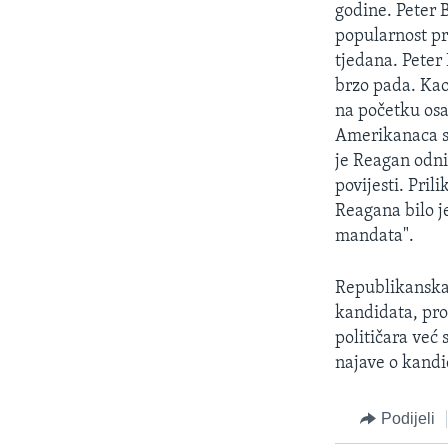
godine. Peter 
popularnost pr
tjedana. Peter
brzo pada. Kao
na početku osa
Amerikanaca sm
je Reagan odni
povijesti. Pril
Reagana bilo j
mandata".
Republikanska 
kandidata, pr
političara već 
najave o kandi
Podijeli