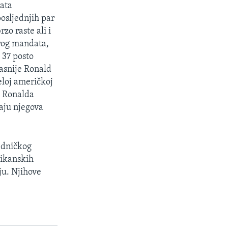
data
osljednjih par
zo raste ali i
rvog mandata,
 37 posto
asnije Ronald
eloj američkoj
ju Ronalda
raju njegova
edničkog
likanskih
ju. Njihove