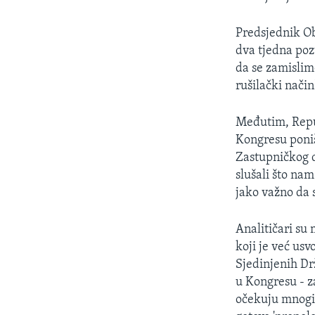
Predsjednik O
dva tjedna poz
da se zamislim
rušilački način
Međutim, Repub
Kongresu poniš
Zastupničkog d
slušali što na
jako važno da 
Analitičari su
koji je već us
Sjedinjenih Dr
u Kongresu - z
očekuju mnogi 