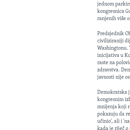
jednom parkira
kongresnica Ga
ranjenih više o
Predsjednik Ob
civiliziraniji 
Washingtonu. T
inicijativa u 
raste na polov
zdravstva. Dem
javnosti nije o
Demokratska je
kongresnim izb
mnijenja koji 
pokazuju da re
učinio', ali i 
kada je riječ o