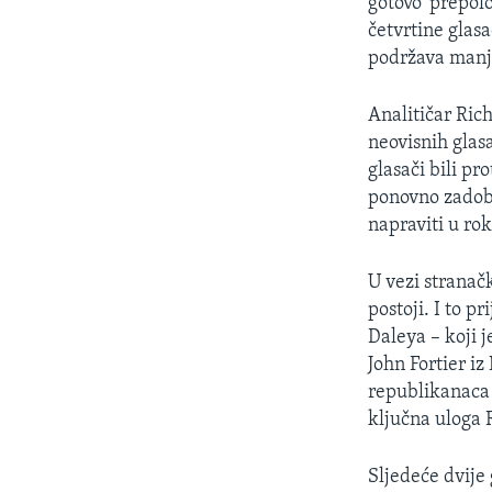
gotovo 'prepol
četvrtine glas
podržava manj
Analitičar Ric
neovisnih glas
glasači bili p
ponovno zadobi
napraviti u rok
U vezi stranač
postoji. I to 
Daleya – koji j
John Fortier i
republikanaca 
ključna uloga 
Sljedeće dvije