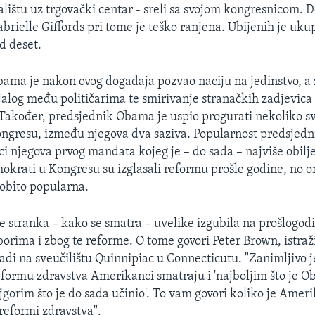
lištu uz trgovački centar - sreli sa svojom kongresnicom.
brielle Giffords pri tome je teško ranjena. Ubijenih je ukup
d deset.
ama je nakon ovog događaja pozvao naciju na jedinstvo, a z
dijalog među političarima te smirivanje stranačkih zadjevica
akođer, predsjednik Obama je uspio progurati nekoliko sv
Kongresu, između njegova dva saziva. Popularnost predsje
ici njegova prvog mandata kojeg je – do sada – najviše obilj
okrati u Kongresu su izglasali reformu prošle godine, no 
sobito popularna.
 stranka – kako se smatra – uvelike izgubila na prošlogod
orima i zbog te reforme. O tome govori Peter Brown, istraž
radi na sveučilištu Quinnipiac u Connecticutu. "Zanimljivo 
formu zdravstva Amerikanci smatraju i 'najboljim što je 
'najgorim što je do sada učinio'. To vam govori koliko je Amer
 reformi zdravstva".