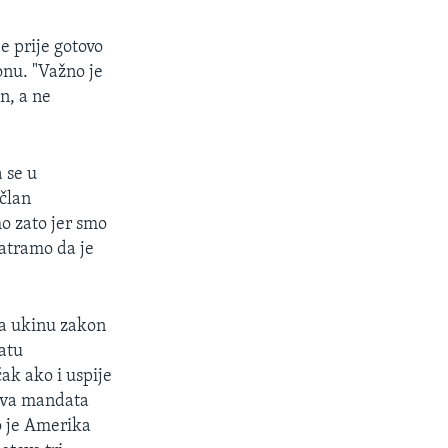
 prije gotovo
onu. "Važno je
n, a ne
 se u
član
o zato jer smo
matramo da je
da ukinu zakon
atu
ak ako i uspije
gova mandata
to je Amerika