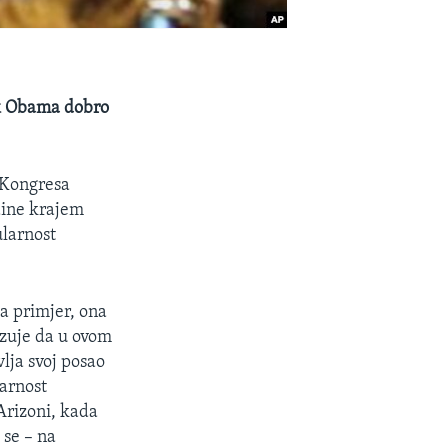
ik Obama dobro
 Kongresa
odine krajem
ularnost
a primjer, ona
azuje da u ovom
ja svoj posao
larnost
Arizoni, kada
 se – na