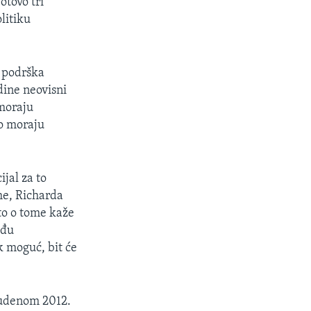
otovo tri
litiku
i podrška
dine neovisni
 moraju
to moraju
jal za to
me, Richarda
što o tome kaže
eđu
k moguć, bit će
studenom 2012.