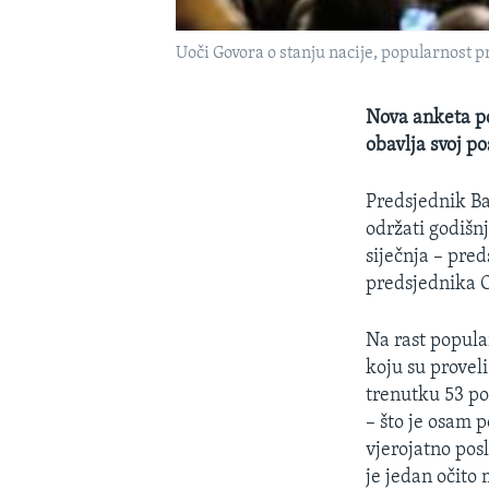
Uoči Govora o stanju nacije, popularnost
Nova anketa p
obavlja svoj po
Predsjednik B
održati godišnj
siječnja – pred
predsjednika O
Na rast popula
koju su provel
trenutku 53 p
– što je osam p
vjerojatno pos
je jedan očito 