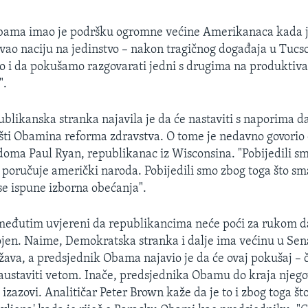
bama imao je podršku ogromne većine Amerikanaca kada je
vao naciju na jedinstvo – nakon tragičnog događaja u Tucs
o i da pokušamo razgovarati jedni s drugima na produktiva
".
likanska stranka najavila je da će nastaviti s naporima da
ti Obamina reforma zdravstva. O tome je nedavno govorio 
oma Paul Ryan, republikanac iz Wisconsina. "Pobijedili sm
m poručuje američki naroda. Pobijedili smo zbog toga što s
se ispune izborna obećanja".
 međutim uvjereni da republikancima neće poći za rukom 
vojen. Naime, Demokratska stranka i dalje ima većinu u Sen
žava, a predsjednik Obama najavio je da će ovaj pokušaj – č
austaviti vetom. Inače, predsjednika Obamu do kraja nje
izazovi. Analitičar Peter Brown kaže da je to i zbog toga š