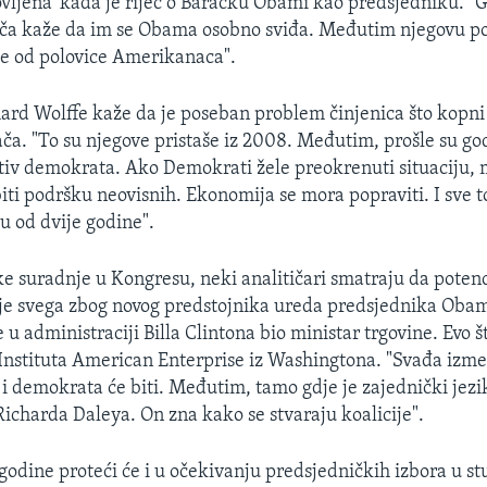
ovljena' kada je riječ o Baracku Obami kao predsjedniku. "G
ača kaže da im se Obama osobno sviđa. Međutim njegovu po
e od polovice Amerikanaca".
hard Wolffe kaže da je poseban problem činjenica što kopn
ača. "To su njegove pristaše iz 2008. Međutim, prošle su go
rotiv demokrata. Ako Demokrati žele preokrenuti situaciju,
ti podršku neovisnih. Ekonomija se mora popraviti. I sve 
u od dvije godine".
ke suradnje u Kongresu, neki analitičari smatraju da potenci
prije svega zbog novog predstojnika ureda predsjednika Oba
e u administraciji Billa Clintona bio ministar trgovine. Evo 
z Instituta American Enterprise iz Washingtona. "Svađa izm
i demokrata će biti. Međutim, tamo gdje je zajednički jezi
Richarda Daleya. On zna kako se stvaraju koalicije".
 godine proteći će i u očekivanju predsjedničkih izbora u 