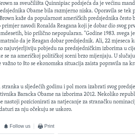
Brown sa sveučilišta Quinnipiac podsjeća da je većinu man
edsjednika Obame bila razmjerno niska. Oporavila se tek p
 Brown kaže da popularnost američkih predsjednika često br
 primjer navodi Ronalda Reagana koji je dobar dio svog p
mdesetih, bio prilično nepopularan. "Godine 1983. svega je
atralo da je Reagan dobar predsjednik. Ali, 22 mjeseca k
o najuvjerljiviju pobjedu na predsjedničkim izborima u cij
ike se na američkoj političkoj sceni brzo mijenjaju. U sluča
e važno to što se ekonomska situacija zaista popravila na k
stranka u sljedećih godinu i pol mora izabrati svog predsj
otivnika Baracka Obame na izborima 2012. Nekoliko repub
se nastoji pozicionirati za natjecanje za stranačku nominaci
daturi za nju očekuju se uskoro.
Follow us
Print