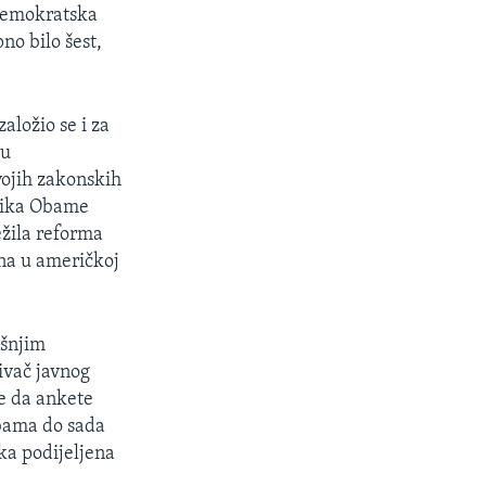
 Demokratska
no bilo šest,
aložio se i za
 u
ojih zakonskih
dnika Obame
ežila reforma
ona u američkoj
išnjim
ivač javnog
je da ankete
Obama do sada
ika podijeljena