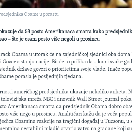
 predsjednika Obame u porastu
okazuje da 53 posto Amerikanaca smatra kako predsjedn
sao – što je osam posto više negoli u prosincu
arack Obama u utorak će na zajedničkoj sjednici oba doma
i Govor o stanju nacije. Bit će to prilika da – kao i svake g
sjednik države govori o prioritetima svoje vlade. Inače pop
bame porasla je posljednjih tjedana.
rnosti američkog predsjednika ukazuje nekoliko anketa. N
i televizijska mreža NBC i dnevnik Wall Street Journal pok
osto Amerikanaca smatra da predsjednik Obama dobro obavl
osto više nego u prosincu. Analitičari kažu da je veća popu
ljedica Obamine reakcije na tragični događaj u Tucsonu, u 
mentalno nestabilni mladić otvorio vatru na građane koji su