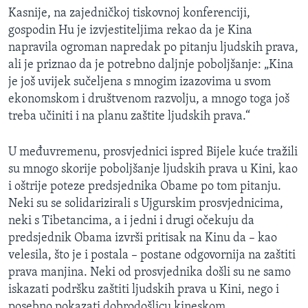
Kasnije, na zajedničkoj tiskovnoj konferenciji,
gospodin Hu je izvjestiteljima rekao da je Kina
napravila ogroman napredak po pitanju ljudskih prava,
ali je priznao da je potrebno daljnje poboljšanje: „Kina
je još uvijek sučeljena s mnogim izazovima u svom
ekonomskom i društvenom razvolju, a mnogo toga još
treba učiniti i na planu zaštite ljudskih prava.“
U međuvremenu, prosvjednici ispred Bijele kuće tražili
su mnogo skorije poboljšanje ljudskih prava u Kini, kao
i oštrije poteze predsjednika Obame po tom pitanju.
Neki su se solidarizirali s Ujgurskim prosvjednicima,
neki s Tibetancima, a i jedni i drugi očekuju da
predsjednik Obama izvrši pritisak na Kinu da – kao
velesila, što je i postala – postane odgovornija na zaštiti
prava manjina. Neki od prosvjednika došli su ne samo
iskazati podršku zaštiti ljudskih prava u Kini, nego i
posebno pokazati dobrodošlicu kineskom