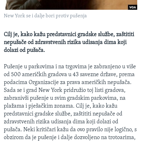
MAGAZIN
New York se i dalje bori protiv pušenja
O GLASU AMERIKE
Learning English
Cilj je, kako kažu predstavnici gradske službe, zaštititi
nepušače od zdravstvenih rizika udisanja dima koji
dolazi od pušača.
PRATITE NAS
Pušenje u parkovima i na trgovima je zabranjeno u više
od 500 američkih gradova u 43 savezne države, prema
Jezici
podacima Organizacije za prava američkih nepušača.
Sada se i grad New York pridružio toj listi gradova,
zabranivši pušenje u svim gradskim parkovima, na
plažama i pješačkim zonama. Cilj je, kako kažu
predstavnici gradske službe, zaštititi nepušače od
zdravstvenih rizika udisanja dima koji dolazi od
pušača. Neki kritičari kažu da ovo pravilo nije logično, s
obzirom da je pušenje i dalje dozvoljeno na trotoarima,