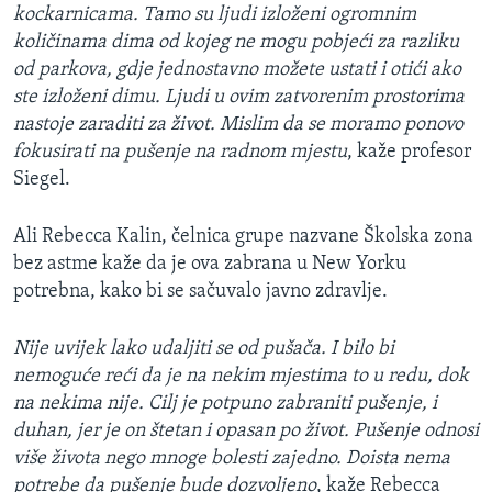
kockarnicama. Tamo su ljudi izloženi ogromnim
količinama dima od kojeg ne mogu pobjeći za razliku
od parkova, gdje jednostavno možete ustati i otići ako
ste izloženi dimu. Ljudi u ovim zatvorenim prostorima
nastoje zaraditi za život. Mislim da se moramo ponovo
fokusirati na pušenje na radnom mjestu
, kaže profesor
Siegel.
Ali Rebecca Kalin, čelnica grupe nazvane Školska zona
bez astme kaže da je ova zabrana u New Yorku
potrebna, kako bi se sačuvalo javno zdravlje.
Nije uvijek lako udaljiti se od pušača. I bilo bi
nemoguće reći da je na nekim mjestima to u redu, dok
na nekima nije. Cilj je potpuno zabraniti pušenje, i
duhan, jer je on štetan i opasan po život. Pušenje odnosi
više života nego mnoge bolesti zajedno. Doista nema
potrebe da pušenje bude dozvoljeno
, kaže Rebecca