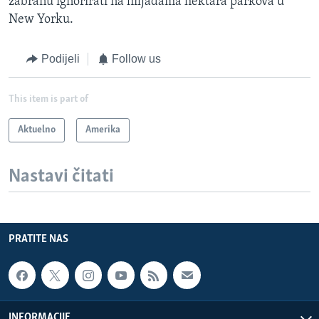
zabranu ignorirati na hiljadama hektara parkova u
New Yorku.
Podijeli
Follow us
This item is part of
Aktuelno
Amerika
Nastavi čitati
PRATITE NAS
INFORMACIJE