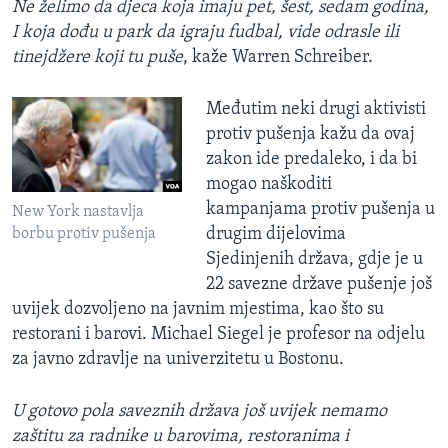
Ne želimo da djeca koja imaju pet, šest, sedam godina,
I koja dođu u park da igraju fudbal, vide odrasle ili
tinejdžere koji tu puše
, kaže Warren Schreiber.
Međutim neki drugi aktivisti
protiv pušenja kažu da ovaj
zakon ide predaleko, i da bi
mogao naškoditi
kampanjama protiv pušenja u
New York nastavlja
drugim dijelovima
borbu protiv pušenja
Sjedinjenih država, gdje je u
22 savezne države pušenje još
uvijek dozvoljeno na javnim mjestima, kao što su
restorani i barovi. Michael Siegel je profesor na odjelu
za javno zdravlje na univerzitetu u Bostonu.
U gotovo pola saveznih država još uvijek nemamo
zaštitu za radnike u barovima, restoranima i