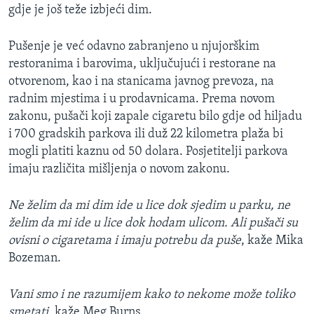
gdje je još teže izbjeći dim.
Pušenje je već odavno zabranjeno u njujorškim
restoranima i barovima, uključujući i restorane na
otvorenom, kao i na stanicama javnog prevoza, na
radnim mjestima i u prodavnicama. Prema novom
zakonu, pušači koji zapale cigaretu bilo gdje od hiljadu
i 700 gradskih parkova ili duž 22 kilometra plaža bi
mogli platiti kaznu od 50 dolara. Posjetitelji parkova
imaju različita mišljenja o novom zakonu.
Ne želim da mi dim ide u lice dok sjedim u parku, ne
želim da mi ide u lice dok hodam ulicom. Ali pušači su
ovisni o cigaretama i imaju potrebu da puše
, kaže Mika
Bozeman.
Vani smo i ne razumijem kako to nekome može toliko
smetati
, kaže Meg Burns.