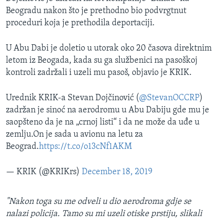
Beogradu nakon što je prethodno bio podvrgtnut
proceduri koja je prethodila deportaciji.
U Abu Dabi je doletio u utorak oko 20 časova direktnim
letom iz Beogada, kada su ga službenici na pasoškoj
kontroli zadržali i uzeli mu pasoš, objavio je KRIK.
Urednik KRIK-a Stevan Dojčinović (
@StevanOCCRP
)
zadržan je sinoć na aerodromu u Abu Dabiju gde mu je
saopšteno da je na „crnoj listi“ i da ne može da uđe u
zemlju.On je sada u avionu na letu za
Beograd.
https://t.co/o13cNf1AKM
— KRIK (@KRIKrs)
December 18, 2019
"Nakon toga su me odveli u dio aerodroma gdje se
nalazi policija. Tamo su mi uzeli otiske prstiju, slikali