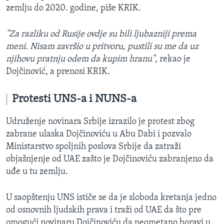
zemlju do 2020. godine, piše KRIK.
"Za razliku od Rusije ovdje su bili ljubazniji prema
meni. Nisam završio u pritvoru, pustili su me da uz
njihovu pratnju odem da kupim hranu"
, rekao je
Dojčinović, a prenosi KRIK.
Protesti UNS-a i NUNS-a
Udruženje novinara Srbije
izrazilo je protest zbog
zabrane ulaska Dojčinoviću u Abu Dabi i pozvalo
Ministarstvo spoljnih poslova Srbije da zatraži
objašnjenje od UAE zašto je Dojčinoviću zabranjeno da
uđe u tu zemlju.
U saopštenju UNS ističe se da je sloboda kretanja jedno
od osnovnih ljudskih prava i traži od UAE da što pre
omogući novinaru Dojčinoviću da neometano boravi u