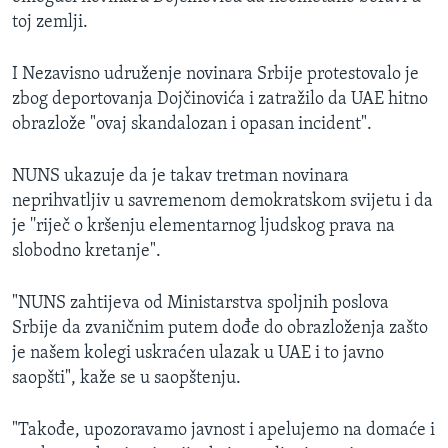
toj zemlji.
I Nezavisno udruženje novinara Srbije protestovalo je
zbog deportovanja Dojčinovića i zatražilo da UAE hitno
obrazlože "ovaj skandalozan i opasan incident".
NUNS ukazuje da je takav tretman novinara
neprihvatljiv u savremenom demokratskom svijetu i da
je ''riječ o kršenju elementarnog ljudskog prava na
slobodno kretanje".
"NUNS zahtijeva od Ministarstva spoljnih poslova
Srbije da zvaničnim putem dođe do obrazloženja zašto
je našem kolegi uskraćen ulazak u UAE i to javno
saopšti", kaže se u saopštenju.
"Takođe, upozoravamo javnost i apelujemo na domaće i