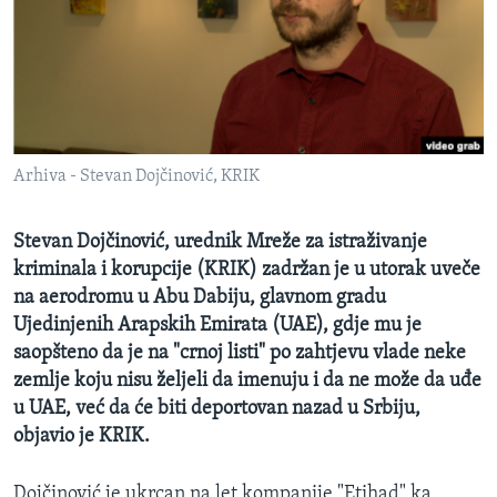
MAGAZIN
O GLASU AMERIKE
Learning English
Arhiva - Stevan Dojčinović, KRIK
PRATITE NAS
Stevan Dojčinović, urednik Mreže za istraživanje
kriminala i korupcije (KRIK) zadržan je u utorak uveče
Jezici
na aerodromu u Abu Dabiju, glavnom gradu
Ujedinjenih Arapskih Emirata (UAE), gdje mu je
saopšteno da je na "crnoj listi" po zahtjevu vlade neke
zemlje koju nisu željeli da imenuju i da ne može da uđe
u UAE, već da će biti deportovan nazad u Srbiju,
objavio je KRIK.
Dojčinović je ukrcan na let kompanije "Etihad" ka