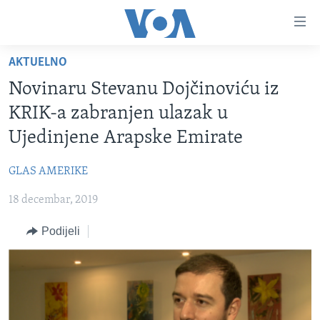
Linkovi
Pređi
na
AKTUELNO
glavni
TV PROGRAM
sadržaj
Novinaru Stevanu Dojčinoviću iz
VIDEO
Pređi
KRIK-a zabranjen ulazak u
na
FOTOGRAFIJE DANA
Ujedinjene Arapske Emirate
glavnu
VIJESTI
navigaciju
GLAS AMERIKE
Idi
NAUKA I TEHNOLOGIJA
SJEDINJENE AMERIČKE DRŽAVE
na
18 decembar, 2019
SPECIJALNI PROJEKTI
BOSNA I HERCEGOVINA
pretragu
KORUPCIJA
Podijeli
SVIJET
SLOBODA MEDIJA
ŽENSKA STRANA
IZBJEGLIČKA STRANA