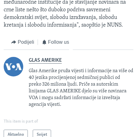
međunarodne institucije da je stavljanje novinara na
crne liste nešto što duboko podriva savremeni
demokratski svijet, slobodu izražavanja, slobodu
kretanja i slobodu informisanja", saopštio je NUNS.
Podijeli
Follow us
GLAS AMERIKE
Glas Amerike pruža vijesti i informacije na više od
40 jezika procijenjenoj sedmičnoj publici od
preko 326 miliona ljudi. Priče sa autorskim
linijama GLAS AMERIKE djelo su više novinara
VOA i mogu sadržati informacije iz izveštaja
agencija vijesti.
This item is part of
Aktuelno
Svijet