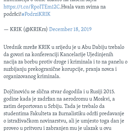
https://t.co/RpoITEm12C
.Hvala vam svima na
podršci!
#PodrziKRIK
— KRIK (@KRIKrs)
December 18, 2019
Urednik mreže KRIK u srijedu je u Abu Dabiju trebalo
da govori na konferenciji Kancelarije Ujedinjenih
nacija za borbu protiv droge i kriminala i to na panelu o
suzbijanju prekogranične korupcije, pranja novca i
organizovanog kriminala.
Dojčinoviću se slična stvar dogodila i u Rusiji 2015.
godine kada je zadržan na aerodromu u Moskvi, a
zatim deportovan u Srbiju. Tada je trebalo da
studentima Fakulteta za žurnalistiku održi predavanje
o istraživačkom novinarstvu, ali je umjesto toga dan je
proveo u pritvoru i zabranjen mu je ulazak u ovu