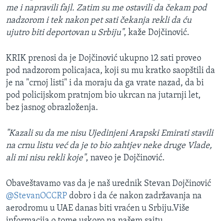
me i napravili fajl. Zatim su me ostavili da čekam pod
nadzorom i tek nakon pet sati čekanja rekli da ću
ujutro biti deportovan u Srbiju"
, kaže Dojčinović.
KRIK prenosi da je Dojčinović ukupno 12 sati proveo
pod nadzorom policajaca, koji su mu kratko saopštili da
je na "crnoj listi" i da moraju da ga vrate nazad, da bi
pod policijskom pratnjom bio ukrcan na jutarnji let,
bez jasnog obrazloženja.
"Kazali su da me nisu Ujedinjeni Arapski Emirati stavili
na crnu listu već da je to bio zahtjev neke druge Vlade,
ali mi nisu rekli koje"
, naveo je Dojčinović.
Obaveštavamo vas da je naš urednik Stevan Dojčinović
@StevanOCCRP
dobro i da će nakon zadržavanja na
aerodromu u UAE danas biti vraćen u Srbiju.Više
informacija o tome uskoro na našem sajtu