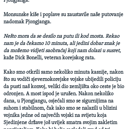
Pjongjanga.
Monsunske kiše i poplave su zaustavile naše putovanje
nadomak Pjongjanga.
Nešto mora da se desilo na putu ili kod mosta. Rekao
nam je da čekamo 10 minuta, ali jedini dobar znak je
da možemo vidjeti saobraćaj koji nam dolazi u susret
,
kaže Dick Bonelli, veteran korejskog rata.
Kako smo otkrili samo nekoliko minuta kasnije, nakon
što su vodiči sjevernokorejske vojske ubijedili policiju
da pusti naš konvoj, veliki dio zemljišta oko ceste je bio
odronjen. A most ispod je urušen. Nakon nekoliko
dana, u Pjongjangu, osjećali smo se sigurnijima na
suhom i stabilnom, čak iako smo se nalazili u blizini
vojnika jedne od najvećih vojski na svijetu koja
Sjedinjene države još uvijek smatra svojim zakletim