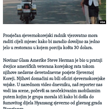
MAGAZIN
O GLASU AMERIKE
Learning English
Prosječan sjevernokorejski radnik vjerovatno mora
PRATITE NAS
raditi cijeli mjesec kako bi zaradio dovoljno za jedno
jelo u restoranu u kojem porcija košta 30 dolara.
Novinar Glasa Amerike Steve Herman je bio u pratnji
Jezici
dvojice američkih veterana korejskog rata tokom
njihove nedavne devetodnevne posjete Sjevernoj
Koreji. Njihovi domaćini su bili oficiri sjevernokorejske
vojske. U narednom video dnevniku, naš reporter nas
vodi iza scene, počevši sa neočekivanim zaobilaznim
putem kojim je grupa morala ići kako bi došla do
šumovitog dijela Hyansang sjeverno od glavnog grada