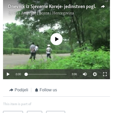
Dnevnik iz Sjeverne Koreje- jedinstven pogled na život u toj zemlji
by
Glas Amerike | Bosna i Hercegovina
No media source currently available
0:00
3:06
Podijeli
Follow us
This item is part of