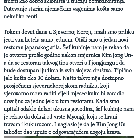
služiti kao dobro sklonište u slučaju bombardiranja.
Putovanje starim njemačkim vagonima košta samo
nekoliko centi.
Tokom devet dana u Sjevernoj Koreji, imali smo priliku
jesti van hotela samo jednom. Otišli smo u jedan novi
restoran japanskog stila. Šef kuhinje nam je rekao da
je otvoren prošle godine nakon smjernica Kim Jong Un-
a da se restoran takvog tipa otvori u Pjongjangu i da
bude dostupan ljudima iz svih slojeva društva. Tipično
jelo košta oko 30 dolara. Nešto takvo nije dostupno
prosječnom sjevernokorejskom radniku, koji
vjerovatno mora raditi cijeli mjesec kako bi zaradio
dovoljno za jedno jelo u tom restoranu. Kada smo
upitali odakle dolazi ukusna govedina, šef kuhinje nam
je rekao da dolazi od vrste Myongi, koja se hrani
travom i kukuruzom. I naglasio je da je Kim Jong Un
također dao upute o odgovarajućem uzgoju krava.