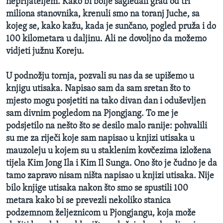
neprijateljem. Kako bi bolje sagledali grad od tri
miliona stanovnika, krenuli smo na toranj Juche, sa
kojeg se, kako kažu, kada je sunčano, pogled pruža i do
100 kilometara u daljinu. Ali ne dovoljno da možemo
vidjeti južnu Koreju.
U podnožju tornja, pozvali su nas da se upišemo u
knjigu utisaka. Napisao sam da sam sretan što to
mjesto mogu posjetiti na tako divan dan i oduševljen
sam divnim pogledom na Pjongjang. To me je
podsjetilo na nešto što se desilo malo ranije: pohvalili
su me za riječi koje sam napisao u knjizi utisaka u
mauzoleju u kojem su u staklenim kovčezima izložena
tijela Kim Jong Ila i Kim Il Sunga. Ono što je čudno je da
tamo zapravo nisam ništa napisao u knjizi utisaka. Nije
bilo knjige utisaka nakon što smo se spustili 100
metara kako bi se prevezli nekoliko stanica
podzemnom željeznicom u Pjongjangu, koja može