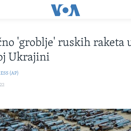
no 'groblje' ruskih raketa 
oj Ukrajini
ESS (AP)
022