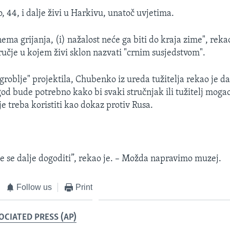
, 44, i dalje živi u Harkivu, unatoč uvjetima.
ema grijanja, (i) nažalost neće ga biti do kraja zime", reka
ručje u kojem živi sklon nazvati "crnim susjedstvom".
"groblje" projektila, Chubenko iz ureda tužitelja rekao je da
god bude potrebno kako bi svaki stručnjak ili tužitelj mogao
e treba koristiti kao dokaz protiv Rusa.
e se dalje dogoditi”, rekao je. – Možda napravimo muzej.
Follow us
Print
OCIATED PRESS (AP)