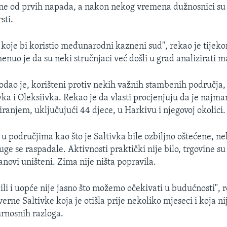
ne od prvih napada, a nakon nekog vremena dužnosnici su i
sti.
 koje bi koristio međunarodni kazneni sud", rekao je tijek
nuo je da su neki stručnjaci već došli u grad analizirati ma
dodao je, korišteni protiv nekih važnih stambenih područja,
ka i Oleksiivka. Rekao je da vlasti procjenjuju da je najman
iranjem, uključujući 44 djece, u Harkivu i njegovoj okolici.
 u područjima kao što je Saltivka bile ozbiljno oštećene, ne
uge se raspadale. Aktivnosti praktički nije bilo, trgovine su
anovi uništeni. Zima nije ništa popravila.
ili i uopće nije jasno što možemo očekivati u budućnosti", 
erne Saltivke koja je otišla prije nekoliko mjeseci i koja ni
urnosnih razloga.