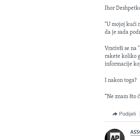
Ihor Deshpetko
"U mojoj kući n
da je sada pod
Vrativši se na 
rakete koliko 
informacije koj
I nakon toga?
“Ne znam što ć
Podijeli
ASS