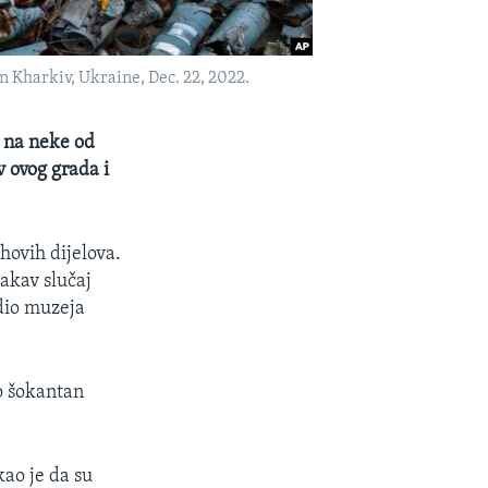
n Kharkiv, Ukraine, Dec. 22, 2022.
a na neke od
v ovog grada i
ihovih dijelova.
akav slučaj
 dio muzeja
ko šokantan
ao je da su