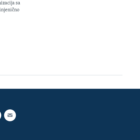
izacija sa
injenično