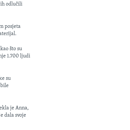
h odlučili
om posjeta
terijal.
 kao što su
je 1.700 ljudi
ke su
 bile
rekla je Anna,
je dala svoje