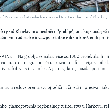
of Russian rockets which were used to attack the city of Kharkiv, i
nski grad Kharkiv ima neobično "groblje", ono koje podsjeć
učinjenih od ruske invazije: ostatke raketa korištenih proti
KRAINE —
Na groblju se nalazi više od 1000 projektila ili nj
 nadaju se da mogu pomoći u pružanju informacija za bilo k
otiv ruskih vlasti i vojnika. A jednog dana, možda, postanu
i.
ani su u redove prema svojoj veličini, čineći impresivan ia
.
o, glasnogovornik regionalnog tužiteljstva u Harkovu, rek