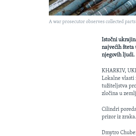
A war prosecutor observes collected parts 
Istočni ukraji
najvećih šteta 
njegovih ljudi.
KHARKIV, U
Lokalne vlasti
tužiteljstva pr
zločina u zemlj
Cilindri pored
prizor iz zraka
Dmytro Chubenk