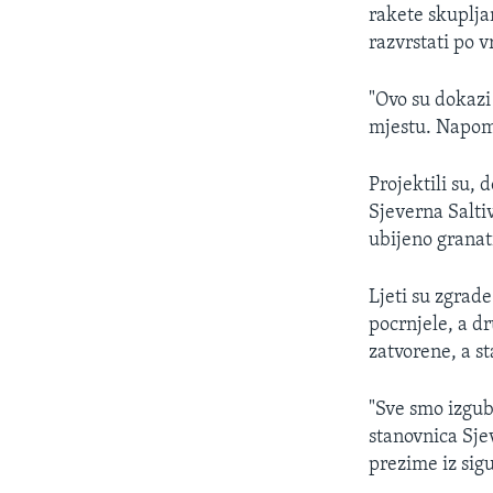
rakete skuplja
razvrstati po vr
"Ovo su dokazi
mjestu. Napome
Projektili su, 
Sjeverna Saltiv
ubijeno granat
Ljeti su zgrade
pocrnjele, a dr
zatvorene, a st
"Sve smo izgub
stanovnica Sjev
prezime iz sig