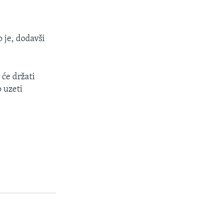
o je, dodavši
 će držati
 uzeti