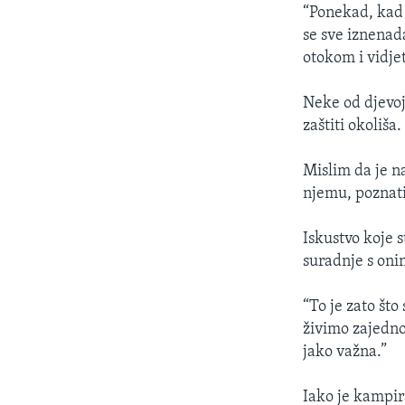
“Ponekad, kad 
se sve iznenada
otokom i vidjeti
Neke od djevoj
zaštiti okoliša.
Mislim da je na
njemu, poznati
Iskustvo koje 
suradnje s oni
“To je zato što
živimo zajedno
jako važna.”
Iako je kampira