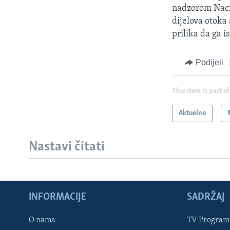
nadzorom Nacio
dijelova otoka 
prilika da ga i
Podijeli
This item is part of
Aktuelno
Nastavi čitati
INFORMACIJE
SADRŽAJ
Learning English
O nama
TV Program