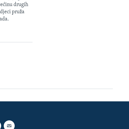
većinu drugih
 djeci pruža
rada.