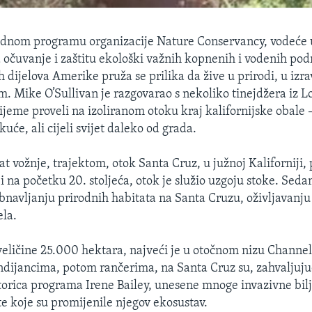
ednom programu organizacije Nature Conservancy, vodeće u
a očuvanje i zaštitu ekološki važnih kopnenih i vodenih pod
h dijelova Amerike pruža se prilika da žive u prirodi, u iz
m. Mike O’Sullivan je razgovarao s nekoliko tinejdžera iz L
ijeme proveli na izoliranom otoku kraj kalifornijske obale 
kuće, ali cijeli svijet daleko od grada.
at vožnje, trajektom, otok Santa Cruz, u južnoj Kaliforniji, 
 i na početku 20. stoljeća, otok je služio uzgoju stoke. Sed
bnavljanju prirodnih habitata na Santa Cruzu, oživljavanju
la.
 veličine 25.000 hektara, najveći je u otočnom nizu Channel
ijancima, potom rančerima, na Santa Cruz su, zahvaljujuć
orica programa Irene Bailey, unesene mnoge invazivne bilj
te koje su promijenile njegov ekosustav.