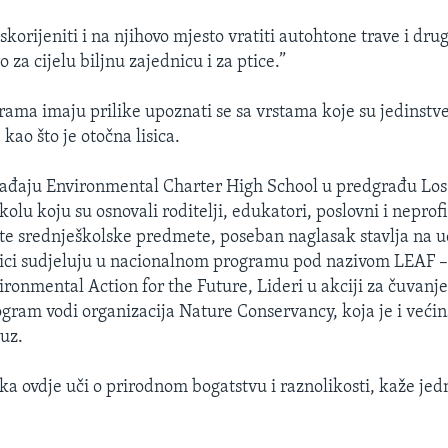
skorijeniti i na njihovo mjesto vratiti autohtone trave i dru
o za cijelu biljnu zajednicu i za ptice.”
rama imaju prilike upoznati se sa vrstama koje su jedinstv
kao što je otočna lisica.
hađaju Environmental Charter High School u predgrađu Los
olu koju su osnovali roditelji, edukatori, poslovni i neprofi
ite srednješkolske predmete, poseban naglasak stavlja na u
nici sudjeluju u nacionalnom programu pod nazivom LEAF 
ironmental Action for the Future, Lideri u akciji za čuvanje
gram vodi organizacija Nature Conservancy, koja je i većin
uz.
a ovdje uči o prirodnom bogatstvu i raznolikosti, kaže jedn