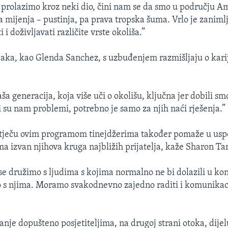
prolazimo kroz neki dio, čini nam se da smo u području A
 mijenja – pustinja, pa prava tropska šuma. Vrlo je zanimlj
 i doživljavati različite vrste okoliša.”
aka, kao Glenda Sanchez, s uzbuđenjem razmišljaju o kar
ša generacija, koja više uči o okolišu, ključna jer dobili sm
 su nam problemi, potrebno je samo za njih naći rješenja.”
stječu ovim programom tinejdžerima također pomaže u usp
ma izvan njihova kruga najbližih prijatelja, kaže Sharon Ta
 se družimo s ljudima s kojima normalno ne bi dolazili u ko
 s njima. Moramo svakodnevno zajedno raditi i komunikaci
nje dopušteno posjetiteljima, na drugoj strani otoka, dijel