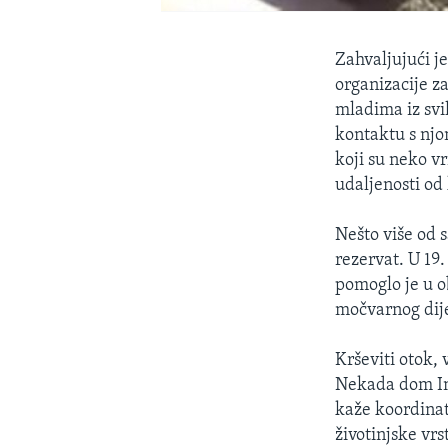
Zahvaljujući j
organizacije z
mladima iz svi
kontaktu s njo
koji su neko vr
udaljenosti od 
Nešto više od s
rezervat. U 19.
pomoglo je u o
močvarnog dije
Krševiti otok,
Nekada dom Ind
kaže koordinat
životinjske vrs