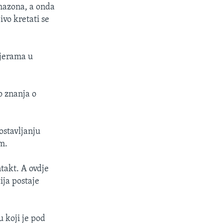
mazona, a onda
ivo kretati se
ijerama u
o znanja o
ostavljanju
m.
ntakt. A ovdje
ja postaje
u koji je pod