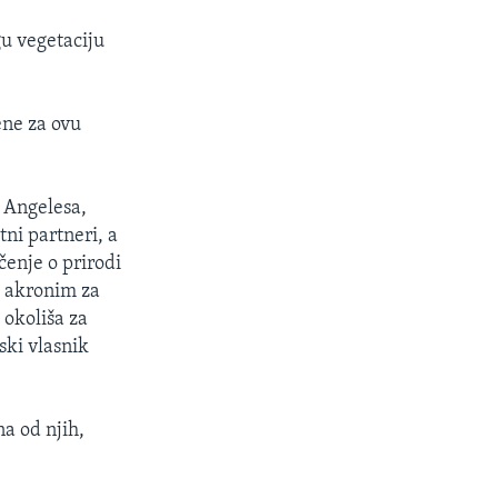
gu vegetaciju
ene za ovu
 Angelesa,
tni partneri, a
čenje o prirodi
– akronim za
 okoliša za
ski vlasnik
a od njih,