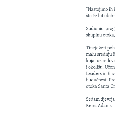
“Nastojimo ih i
što će biti dobr
Sudionici prog
skupinu otoka, 
Tinejdžeri po
malu srednju šk
koja, uz redov
i okolišu. Uče
Leaders in Env
budućnost. Pro
otoka Santa Cr
Sedam djevojak
Keira Adams.