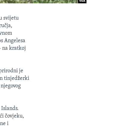
 svijetu
ručja,
ravnom
os Angelesa
– na kratkoj
prirodni je
am tinjedžerki
 njegovog
 Islands.
i čovjeku,
ne i