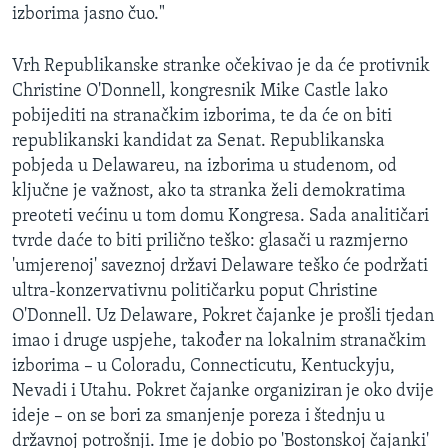
izborima jasno čuo."
Vrh Republikanske stranke očekivao je da će protivnik
Christine O'Donnell, kongresnik Mike Castle lako
pobijediti na stranačkim izborima, te da će on biti
republikanski kandidat za Senat. Republikanska
pobjeda u Delawareu, na izborima u studenom, od
ključne je važnost, ako ta stranka želi demokratima
preoteti većinu u tom domu Kongresa. Sada analitičari
tvrde daće to biti prilično teško: glasači u razmjerno
'umjerenoj' saveznoj državi Delaware teško će podržati
ultra-konzervativnu političarku poput Christine
O'Donnell. Uz Delaware, Pokret čajanke je prošli tjedan
imao i druge uspjehe, također na lokalnim stranačkim
izborima – u Coloradu, Connecticutu, Kentuckyju,
Nevadi i Utahu. Pokret čajanke organiziran je oko dvije
ideje – on se bori za smanjenje poreza i štednju u
državnoj potrošnji. Ime je dobio po 'Bostonskoj čajanki'