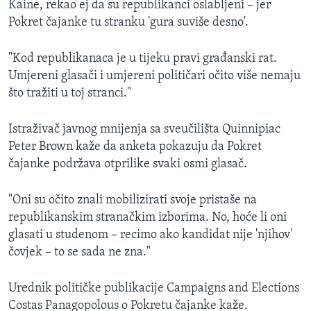
Kaine, rekao ej da su republikanci oslabljeni – jer
Pokret čajanke tu stranku 'gura suviše desno'.
"Kod republikanaca je u tijeku pravi građanski rat.
Umjereni glasači i umjereni političari očito više nemaju
što tražiti u toj stranci."
Istraživač javnog mnijenja sa sveučilišta Quinnipiac
Peter Brown kaže da anketa pokazuju da Pokret
čajanke podržava otprilike svaki osmi glasač.
"Oni su očito znali mobilizirati svoje pristaše na
republikanskim stranačkim izborima. No, hoće li oni
glasati u studenom – recimo ako kandidat nije 'njihov'
čovjek – to se sada ne zna."
Urednik političke publikacije Campaigns and Elections
Costas Panagopolous o Pokretu čajanke kaže.