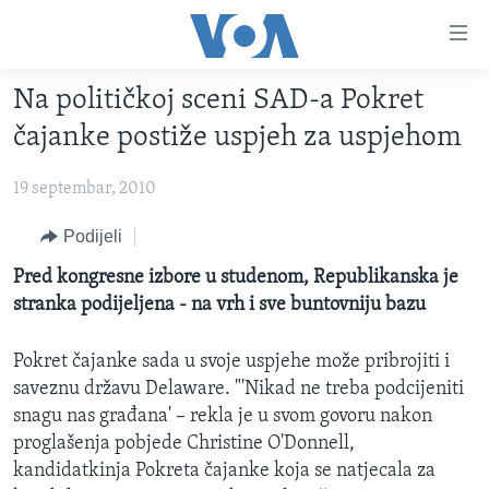
Linkovi
Pređi
na
Na političkoj sceni SAD-a Pokret
glavni
TV PROGRAM
sadržaj
čajanke postiže uspjeh za uspjehom
VIDEO
Pređi
na
19 septembar, 2010
FOTOGRAFIJE DANA
glavnu
VIJESTI
Podijeli
navigaciju
Idi
NAUKA I TEHNOLOGIJA
SJEDINJENE AMERIČKE DRŽAVE
Pred kongresne izbore u studenom, Republikanska je
na
stranka podijeljena - na vrh i sve buntovniju bazu
SPECIJALNI PROJEKTI
BOSNA I HERCEGOVINA
pretragu
KORUPCIJA
SVIJET
Pokret čajanke sada u svoje uspjehe može pribrojiti i
saveznu državu Delaware. "'Nikad ne treba podcijeniti
SLOBODA MEDIJA
snagu nas građana' – rekla je u svom govoru nakon
ŽENSKA STRANA
proglašenja pobjede Christine O'Donnell,
IZBJEGLIČKA STRANA
kandidatkinja Pokreta čajanke koja se natjecala za