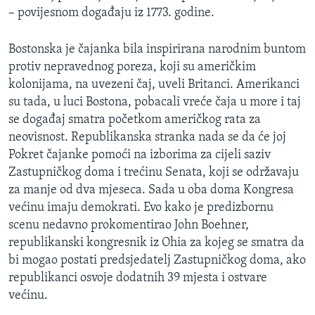
– povijesnom događaju iz 1773. godine.
Bostonska je čajanka bila inspirirana narodnim buntom
protiv nepravednog poreza, koji su američkim
kolonijama, na uvezeni čaj, uveli Britanci. Amerikanci
su tada, u luci Bostona, pobacali vreće čaja u more i taj
se događaj smatra početkom američkog rata za
neovisnost. Republikanska stranka nada se da će joj
Pokret čajanke pomoći na izborima za cijeli saziv
Zastupničkog doma i trećinu Senata, koji se održavaju
za manje od dva mjeseca. Sada u oba doma Kongresa
većinu imaju demokrati. Evo kako je predizbornu
scenu nedavno prokomentirao John Boehner,
republikanski kongresnik iz Ohia za kojeg se smatra da
bi mogao postati predsjedatelj Zastupničkog doma, ako
republikanci osvoje dodatnih 39 mjesta i ostvare
većinu.