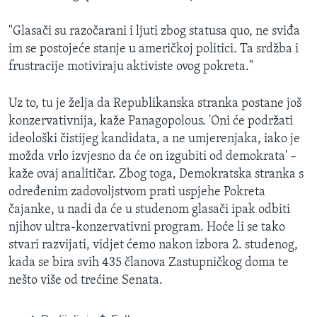
"Glasači su razočarani i ljuti zbog statusa quo, ne sviđa
im se postojeće stanje u američkoj politici. Ta srdžba i
frustracije motiviraju aktiviste ovog pokreta."
Uz to, tu je želja da Republikanska stranka postane još
konzervativnija, kaže Panagopolous. 'Oni će podržati
ideološki čistijeg kandidata, a ne umjerenjaka, iako je
možda vrlo izvjesno da će on izgubiti od demokrata' –
kaže ovaj analitičar. Zbog toga, Demokratska stranka s
određenim zadovoljstvom prati uspjehe Pokreta
čajanke, u nadi da će u studenom glasači ipak odbiti
njihov ultra-konzervativni program. Hoće li se tako
stvari razvijati, vidjet ćemo nakon izbora 2. studenog,
kada se bira svih 435 članova Zastupničkog doma te
nešto više od trećine Senata.