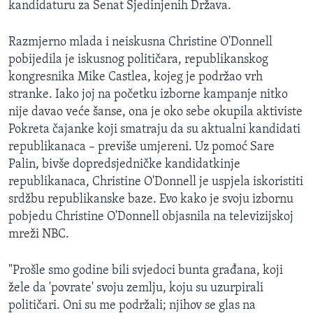
kandidaturu za Senat Sjedinjenih Država.
MAGAZIN
O GLASU AMERIKE
Razmjerno mlada i neiskusna Christine O'Donnell
pobijedila je iskusnog političara, republikanskog
Learning English
kongresnika Mike Castlea, kojeg je podržao vrh
stranke. Iako joj na početku izborne kampanje nitko
nije davao veće šanse, ona je oko sebe okupila aktiviste
PRATITE NAS
Pokreta čajanke koji smatraju da su aktualni kandidati
republikanaca – previše umjereni. Uz pomoć Sare
Palin, bivše dopredsjedničke kandidatkinje
Jezici
republikanaca, Christine O'Donnell je uspjela iskoristiti
srdžbu republikanske baze. Evo kako je svoju izbornu
pobjedu Christine O'Donnell objasnila na televizijskoj
mreži NBC.
"Prošle smo godine bili svjedoci bunta građana, koji
žele da 'povrate' svoju zemlju, koju su uzurpirali
političari. Oni su me podržali; njihov se glas na