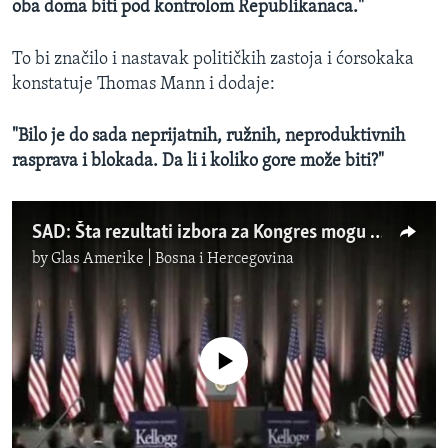
oba doma biti pod kontrolom Republikanaca."
To bi značilo i nastavak političkih zastoja i ćorsokaka
konstatuje Thomas Mann i dodaje:
"Bilo je do sada neprijatnih, ružnih, neproduktivnih
rasprava i blokada. Da li i koliko gore može biti?"
SAD: Šta rezultati izbora za Kongres mogu značiti za Obamu?
by
Glas Amerike | Bosna i Hercegovina
No media source currently available