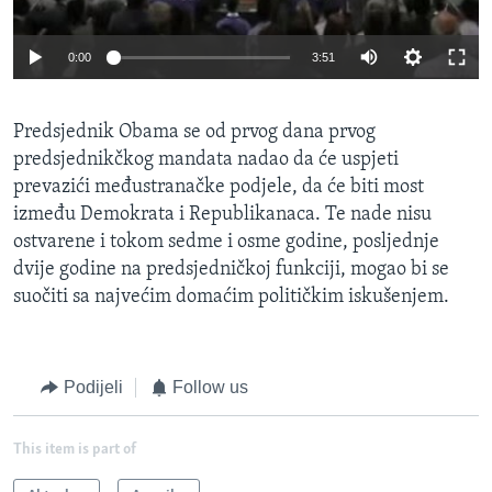
0:00
3:51
Predsjednik Obama se od prvog dana prvog
predsjednikčkog mandata nadao da će uspjeti
prevazići međustranačke podjele, da će biti most
između Demokrata i Republikanaca. Te nade nisu
ostvarene i tokom sedme i osme godine, posljednje
dvije godine na predsjedničkoj funkciji, mogao bi se
suočiti sa najvećim domaćim političkim iskušenjem.
Podijeli
Follow us
This item is part of