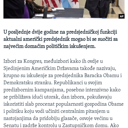
MAGAZIN
O GLASU AMERIKE
Learning English
U posljednje dvije godine na predsjedničkoj funkciji
aktualni američki predsjednik mogao bi se suočiti sa
PRATITE NAS
najvećim domaćim političkim iskušenjem.
Izbori za Kongres, međuizbori kako ih ovdje u
Sjedinjenim Američkim Državama takođe nazivaju,
Jezici
krupno su iskušenje za predsjednika Baracka Obamu i
Demokratsku stranku. Republikanci u svojim
predizbornim kampanjama, posebno intenzivno kako
se približava idući utorak, dan izbora, pokušavaju
iskoristiti slab procenat popularnosti gospodina Obame
i politiku koju vodi učiniti centralnim pitanjem u
nastojanjima da pridobiju glasače, osvoje većinu u
Senatu i zadrže kontrolu u Zastupničkom domu. Ako