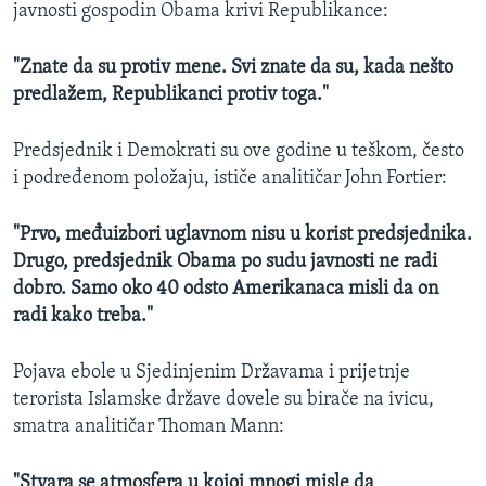
javnosti gospodin Obama krivi Republikance:
"Znate da su protiv mene. Svi znate da su, kada nešto
predlažem, Republikanci protiv toga."
Predsjednik i Demokrati su ove godine u teškom, često
i podređenom položaju, ističe analitičar John Fortier:
"Prvo, međuizbori uglavnom nisu u korist predsjednika.
Drugo, predsjednik Obama po sudu javnosti ne radi
dobro. Samo oko 40 odsto Amerikanaca misli da on
radi kako treba."
Pojava ebole u Sjedinjenim Državama i prijetnje
terorista Islamske države dovele su birače na ivicu,
smatra analitičar Thoman Mann:
"Stvara se atmosfera u kojoj mnogi misle da