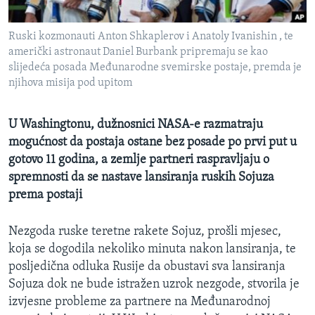
MAGAZIN
Ruski kozmonauti Anton Shkaplerov i Anatoly Ivanishin , te
O GLASU AMERIKE
američki astronaut Daniel Burbank pripremaju se kao
slijedeća posada Međunarodne svemirske postaje, premda je
Learning English
njihova misija pod upitom
PRATITE NAS
U Washingtonu, dužnosnici NASA-e razmatraju
mogućnost da postaja ostane bez posade po prvi put u
gotovo 11 godina, a zemlje partneri raspravljaju o
spremnosti da se nastave lansiranja ruskih Sojuza
Jezici
prema postaji
Nezgoda ruske teretne rakete Sojuz, prošli mjesec,
koja se dogodila nekoliko minuta nakon lansiranja, te
posljedična odluka Rusije da obustavi sva lansiranja
Sojuza dok ne bude istražen uzrok nezgode, stvorila je
izvjesne probleme za partnere na Međunarodnoj