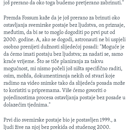
još prerano da oko toga budemo pretjerano zabrinuti."
Premda Fossum kaže da je još prerano za brinuti oko
ostavljanja svemirske postaje bez ljudstva, on priznaje,
međutim, da bi se to moglo dogoditi po prvi put od
2000. godine. A, ako se dogodi, astronauti ne bi uspjeli
osobno prenijeti dužnosti slijedećoj posadi: "Moguće je
da ćemo imati postaju bez ljudstva; za nadati se, samo
kraće vrijeme. Što se tiče planiranja za takvu
mogućnost, mi nismo počeli još ništa specifično raditi,
osim, možda, dokumentiranja nekih od stvari koje
radimo na video snimke tako da slijedeća posada može
to koristiti u pripremama. Više ćemo govoriti o
pojedinostima procesa ostavljanja postaje bez posade u
dolazećim tjednima."
Prvi dio svemirske postaje bio je postavljen 1999., a
ljudi žive na njoj bez prekida od studenog 2000.