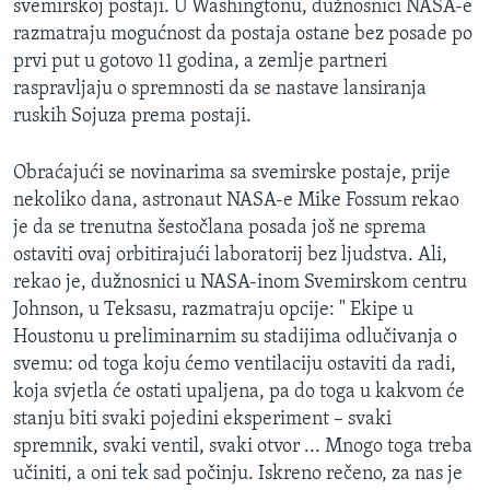
svemirskoj postaji. U Washingtonu, dužnosnici NASA-e
razmatraju mogućnost da postaja ostane bez posade po
prvi put u gotovo 11 godina, a zemlje partneri
raspravljaju o spremnosti da se nastave lansiranja
ruskih Sojuza prema postaji.
Obraćajući se novinarima sa svemirske postaje, prije
nekoliko dana, astronaut NASA-e Mike Fossum rekao
je da se trenutna šestočlana posada još ne sprema
ostaviti ovaj orbitirajući laboratorij bez ljudstva. Ali,
rekao je, dužnosnici u NASA-inom Svemirskom centru
Johnson, u Teksasu, razmatraju opcije: " Ekipe u
Houstonu u preliminarnim su stadijima odlučivanja o
svemu: od toga koju ćemo ventilaciju ostaviti da radi,
koja svjetla će ostati upaljena, pa do toga u kakvom će
stanju biti svaki pojedini eksperiment – svaki
spremnik, svaki ventil, svaki otvor ... Mnogo toga treba
učiniti, a oni tek sad počinju. Iskreno rečeno, za nas je