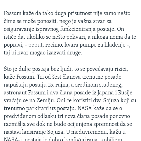
Fossum kaže da tako duga prisutnost nije samo nešto
čime se može ponositi, nego je važna stvar za
osiguravanje ispravnog funkcioniranja postaje. On
ističe da, ukoliko se nešto pokvari, a nikoga nema da to
popravi, - poput, recimo, kvara pumpe za hlađenje -,
taj bi kvar mogao izazvati druge.
Što je dulje postaja bez ljudi, to se povećavaju rizici,
kaže Fossum. Tri od šest članova trenutne posade
napuštaju postaju 15. rujna, a sredinom studenog,
astronaut Fossum i dva člana posade iz Japana i Rusije
vraćaju se na Zemlju. Oni će koristiti dva Sojuza koji su
trenutno parkirani uz postaju. NASA kaže da se o
predviđenom odlasku tri nova člana posade ponovno
razmišlja sve dok ne bude ocijenjena spremnost da se
nastavi lansiranje Sojuza. U međuvremenu, kažu u
NASA-i, postaja je dobro konfigurirana, s obiljem