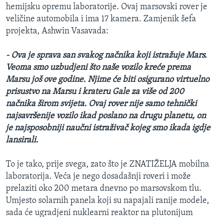
hemijsku opremu laboratorije. Ovaj marsovski rover je
veličine automobila i ima 17 kamera. Zamjenik šefa
projekta, Ashwin Vasavada:
- Ova je sprava san svakog načnika koji istražuje Mars.
Veoma smo uzbudjeni što naše vozilo kreće prema
Marsu još ove godine. Njime će biti osigurano virtuelno
prisustvo na Marsu i krateru Gale za više od 200
načnika širom svijeta. Ovaj rover nije samo tehnički
najsavršenije vozilo ikad poslano na drugu planetu, on
je najsposobniji naučni istraživač kojeg smo ikada igdje
lansirali.
To je tako, prije svega, zato što je ZNATIŽELJA mobilna
laboratorija. Veća je nego dosadašnji roveri i može
prelaziti oko 200 metara dnevno po marsovskom tlu.
Umjesto solarnih panela koji su napajali ranije modele,
sada će ugradjeni nuklearni reaktor na plutonijum