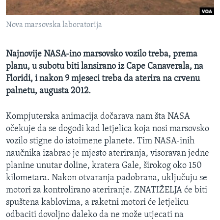
MAGAZIN
Nova marsovska laboratorija
O GLASU AMERIKE
Learning English
Najnovije NASA-ino marsovsko vozilo treba, prema
planu, u subotu biti lansirano iz Cape Canaverala, na
Floridi, i nakon 9 mjeseci treba da aterira na crvenu
PRATITE NAS
palnetu, augusta 2012.
Kompjuterska animacija dočarava nam šta NASA
Jezici
očekuje da se dogodi kad letjelica koja nosi marsovsko
vozilo stigne do istoimene planete. Tim NASA-inih
naučnika izabrao je mjesto ateriranja, visoravan jedne
planine unutar doline, kratera Gale, širokog oko 150
kilometara. Nakon otvaranja padobrana, uključuju se
motori za kontrolirano ateriranje. ZNATIŽELJA će biti
spuštena kablovima, a raketni motori će letjelicu
odbaciti dovoljno daleko da ne može utjecati na