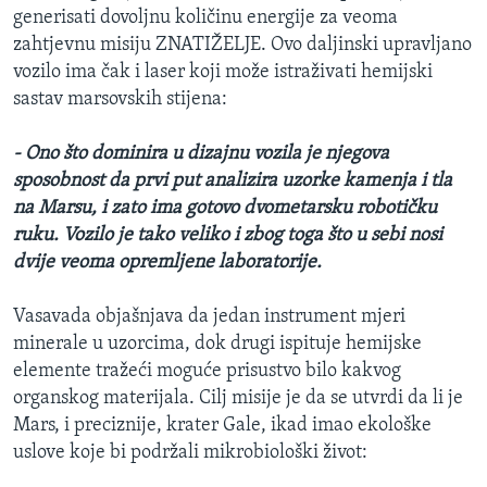
generisati dovoljnu količinu energije za veoma
zahtjevnu misiju ZNATIŽELJE. Ovo daljinski upravljano
vozilo ima čak i laser koji može istraživati hemijski
sastav marsovskih stijena:
- Ono što dominira u dizajnu vozila je njegova
sposobnost da prvi put analizira uzorke kamenja i tla
na Marsu, i zato ima gotovo dvometarsku robotičku
ruku. Vozilo je tako veliko i zbog toga što u sebi nosi
dvije veoma opremljene laboratorije.
Vasavada objašnjava da jedan instrument mjeri
minerale u uzorcima, dok drugi ispituje hemijske
elemente tražeći moguće prisustvo bilo kakvog
organskog materijala. Cilj misije je da se utvrdi da li je
Mars, i preciznije, krater Gale, ikad imao ekološke
uslove koje bi podržali mikrobiološki život: