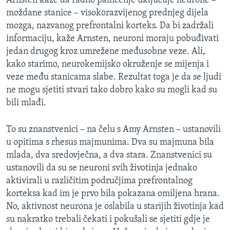
Arnsten kaže da radno pamćenje uključuje neurone –
moždane stanice – visokorazvijenog prednjeg dijela
mozga, nazvanog prefrontalni korteks. Da bi zadržali
informaciju, kaže Arnsten, neuroni moraju pobuđivati
jedan drugog kroz umrežene međusobne veze. Ali,
kako starimo, neurokemijsko okruženje se mijenja i
veze među stanicama slabe. Rezultat toga je da se ljudi
ne mogu sjetiti stvari tako dobro kako su mogli kad su
bili mlađi.
To su znanstvenici – na čelu s Amy Arnsten – ustanovili
u opitima s rhesus majmunima. Dva su majmuna bila
mlada, dva sredovječna, a dva stara. Znanstvenici su
ustanovili da su se neuroni svih životinja jednako
aktivirali u različitim područjima prefrontalnog
korteksa kad im je prvo bila pokazana omiljena hrana.
No, aktivnost neurona je oslabila u starijih životinja kad
su nakratko trebali čekati i pokušali se sjetiti gdje je