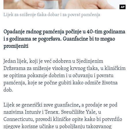
MAGAZIN
Lijek za sniženje tlaka dobar i za povrat pamćenja
O GLASU AMERIKE
Learning English
Opadanje radnog pamćenja počinje u 40-tim godinama
i s godinama se pogoršava. Guanfacine bi to mogao
promijeniti
PRATITE NAS
Jedan lijek, koji je već odobren u Sjedinjenim
Državama za sniženje visokog krvnog tlaka, u kliničkim
Jezici
se opitima pokazuje dobrim i u očuvanju i povratu
pamćenja, koje se počne gubiti kako odmiče životna
dob.
Lijek se generički zove guanfacine
,
a prodaje se pod
nazivima Intuniv i Tenex. Sveučilište Yale, u
Connecticutu, provodi kliničke opite kako bi potvrdilo
njegove korisne učinke u poboljšanju takozvanog