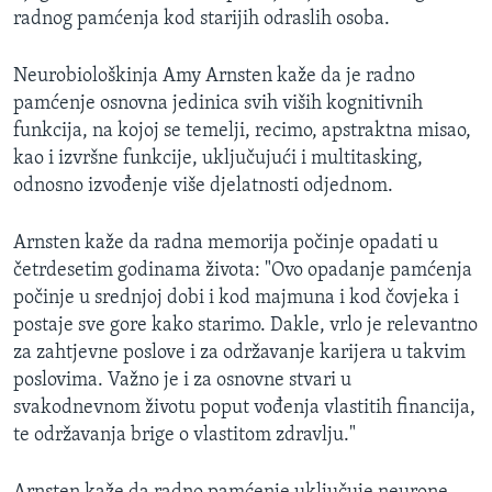
radnog pamćenja kod starijih odraslih osoba.
Neurobiološkinja Amy Arnsten kaže da je radno
pamćenje osnovna jedinica svih viših kognitivnih
funkcija, na kojoj se temelji, recimo, apstraktna misao,
kao i izvršne funkcije, uključujući i multitasking,
odnosno izvođenje više djelatnosti odjednom.
Arnsten kaže da radna memorija počinje opadati u
četrdesetim godinama života: "Ovo opadanje pamćenja
počinje u srednjoj dobi i kod majmuna i kod čovjeka i
postaje sve gore kako starimo. Dakle, vrlo je relevantno
za zahtjevne poslove i za održavanje karijera u takvim
poslovima. Važno je i za osnovne stvari u
svakodnevnom životu poput vođenja vlastitih financija,
te održavanja brige o vlastitom zdravlju."