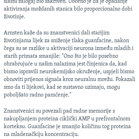
slasni zalogaj bio sakriven. Uočeno je da je opadanje
aktiviranja moždanih stanica bilo proporcionalno dobi
životinje.
Arnsten kaže da su znanstvenici dali starijim
životinjama lijek za sniženje tlaka guanfacine, nakon
čega su se razlike u aktivaciji neurona između mladih i
starih primata smanjile: "Ono što je bilo posebno
ohrabrujuće u našim nalazima jest činjenica da, kad
bismo ispravili neurokemijsko okruženje, uspjeli bismo
obnoviti prijenos signala kroz neuralnu mrežu. Pokazali
smo da ti lijekovi, kad se sustavno uzimaju, mogu
poboljšato radno pamćenje."
Znanstvenici su povezali pad radne memorije s
nakupljanjem proteina ciklički AMP u prefrontalnom
korteksu. Guanfacine je smanjio količinu tog proteina
na mladenačkiju koncentraciju.