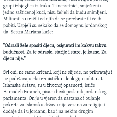
grupi izbjeglica iz Iraka. Ti nesretnici, smješteni u
jedno zaštićenoj kući, nisu željeli da budu snimljeni.
Militanti su tražili od njih da se preobrate ili će ih
pobiti. Uspjeli su nekako da se domognu jordanskog
tla. Sestra Mariana kaže:
"Odrasli žele spasiti djecu, osigurati im kakvu takvu
budućnost. Za te odrasle, starije i stare, je kasno. Za
djecu nije."
Svi oni, ne samo kršćani, koji ne slijede, ne prihvataju i
ne podržavaju ekstremističku ideologiju militanata
Islamske države, su u životnoj opasnosti, ističe
Hamadeh Faraneh, pisac i bivši poslanik jordanskog
parlamenta. On je u vjeren da nastanak i bujanje
pokreta za Islamsku državu nije vezano za religiju i
dodaje da i u Jordanu, kao i na nekim drugim