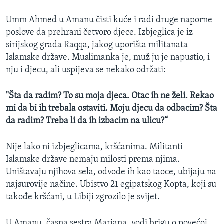
Umm Ahmed u Amanu čisti kuće i radi druge naporne
poslove da prehrani četvoro djece. Izbjeglica je iz
sirijskog grada Raqqa, jakog uporišta militanata
Islamske države. Muslimanka je, muž ju je napustio, i
nju i djecu, ali uspijeva se nekako održati:
"Šta da radim? To su moja djeca. Otac ih ne želi. Rekao
mi da bi ih trebala ostaviti. Moju djecu da odbacim? Šta
da radim? Treba li da ih izbacim na ulicu?“
Nije lako ni izbjeglicama, kršćanima. Militanti
Islamske države nemaju milosti prema njima.
Uništavaju njihova sela, odvode ih kao taoce, ubijaju na
najsurovije načine. Ubistvo 21 egipatskog Kopta, koji su
takođe kršćani, u Libiji zgrozilo je svijet.
U Amanu, časna sestra Mariana, vodi brigu o povećoj