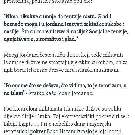
prostorima, podstiče sektaške podjele:
"Nima nikakve sumnje da tentzije rastu. Glad i
beznađe mogu i u Jordanu izazvati sektaške sukobe i
nasilje. Šta su osnovni uzroci nasilja? Socijalne tenzije,
ugnjetavanje, siromaštvo i glad."
Mnogi Jordanci često ističu da rat koji vode militanti
Islamske države ne smatraju vjerskim sukobom, da za
njih borci Islamske države nisu istinski muslimani.
"Po onome što se dešava, što vidimo, to je terorizam, a
ne islam“
- kratko kaže jedan Jordanac.
Pod kontrolom militanata Islamske države su veliki
dijelovi Sirije i Iraka. Taj ekstremistički pokret širi se u
Libiji, Egiptu.... Prije nekoliko dana i nigerijski
teroristički pokret Boko Haram izrazio je lojalnost i