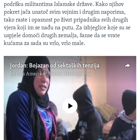
podršku militantima Islamske države. Kako njihov
pokret jača unatoč svim vojnim i drugim naporima,
tako raste i opasnost po život pripadnika svih drugih
vjera koji im se nađu na putu. Za izbjeglice koje su se
uspjele domoći drugih zemalja, šanse da se vrate
kućama za sada su vrlo, vrlo male.
Jordan: Bojazan od sektaških tenzija
by
Glas Amerike | Bosna i Hercegovina
No media source currently available