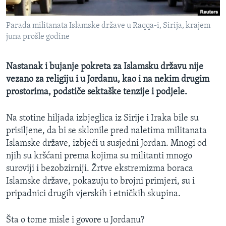
MAGAZIN
Parada militanata Islamske države u Raqqa-i, Sirija, krajem
O GLASU AMERIKE
juna prošle godine
Learning English
Nastanak i bujanje pokreta za Islamsku državu nije
vezano za religiju i u Jordanu, kao i na nekim drugim
PRATITE NAS
prostorima, podstiče sektaške tenzije i podjele.
Na stotine hiljada izbjeglica iz Sirije i Iraka bile su
Jezici
prisiljene, da bi se sklonile pred naletima militanata
Islamske države, izbjeći u susjedni Jordan. Mnogi od
njih su kršćani prema kojima su militanti mnogo
suroviji i bezobzirniji. Žrtve ekstremizma boraca
Islamske države, pokazuju to brojni primjeri, su i
pripadnici drugih vjerskih i etničkih skupina.
Šta o tome misle i govore u Jordanu?