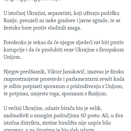
U istočnoj Ukrajini, separatisti, koji uživaju podršku
Rusije, preuzeli su neke gradove i javne zgrade, te se
žestoko bore protiv vladinih snaga.
Porošenko je rekao da će njegov sljedeći rat biti protiv
korupcije i da će produbiti veze Ukrajine s Evropskom
Unijom.
Njegov predšasnik, Viktor Janukovič, izazvao je široko
rasprostranjene prosvjede i parlamentarni revolt kada
je odbio potpisati sporazum o pridruživenju s Unijom,
te potpisao, umjesto toga, sporazum s Rusijom.
U većini Ukrajine, odaziv birača bio je velik,
nadmašivši u mnogim područjima 50 posto. Ali, u dva
istočna distrikta, stotine birališta nije uopće bilo
otvoreno, a na drugima je bio slab odaziv.