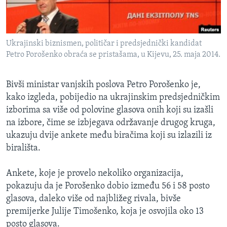
MAGAZIN
O GLASU AMERIKE
Ukrajinski biznismen, političar i predsjednički kandidat
Learning English
Petro Porošenko obraća se pristašama, u Kijevu, 25. maja 2014.
PRATITE NAS
Bivši ministar vanjskih poslova Petro Porošenko je,
kako izgleda, pobijedio na ukrajinskim predsjedničkim
izborima sa više od polovine glasova onih koji su izašli
na izbore, čime se izbjegava održavanje drugog kruga,
Jezici
ukazuju dvije ankete među biračima koji su izlazili iz
birališta.
Ankete, koje je provelo nekoliko organizacija,
pokazuju da je Porošenko dobio između 56 i 58 posto
glasova, daleko više od najbližeg rivala, bivše
premijerke Julije Timošenko, koja je osvojila oko 13
posto glasova.