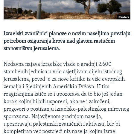
MAGAZIN
O GLASU AMERIKE
Learning English
Izraelski zvaničnici planove o novim naseljima pravdaju
potrebom osiguranja krova nad glavom rastućem
PRATITE NAS
stanovništvu Jerusalema.
Nedavna najava izraelske vlade o gradnji 2.600
stambenih jedinica u vrlo osjetljivom dijelu istočnog
Jezici
Jerusalema, povod je za nove kritike iz više evropskih
zemalja i Sjedinjenih Američkih Država. U tim
reagiranjima ističe se i upozorava da to bio još jedan
korak kojim bi bili usporeni, ako ne i zakočeni,
pregovori o postizanju izraelsko-palestinskog mirovnog
sporazuma. Najavljenom gradnjom naselja,
upozoravaju palestinski zvaničnici i aktivisti, bio bi
kompletiran već postojeći niz naselja kojim Izrael