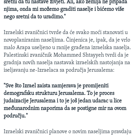
sretni da tu nastave živjeti. Ali, ako zemlja ne pripada
njima, onda mi možemo graditi naselje i bićemo više
nego sretni da to uradimo."
Izraelski zvaničnici tvrde da će svako moći stanovati u
novoplaniranim naseljima. Činjenica je, ipak, da je vrlo
malo Arapa useljeno u ranije građena izraelska naselja.
Palestinski zvaničnik Mohammed Shtayyeh tvrdi da je
gradnja novih naselja nastavak izraelskih nastojanja na
iseljavanju ne-Izraelaca sa područja Jerusalema:
"Sve što Izrael zaista namjerava je promijeniti
demografsku strukturu Jerusalema. To je proces
judaizacije Jerusalema i to je još jedan udarac u lice
međunarodnim naporima da se postigne mir na ovom
području."
Izraelski zvaničnici planove o novim naseljima pravdaju