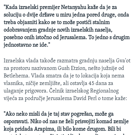
"Kada izraelski premijer Netanyahu kaže da je za
soluciju o dvije države u miru jedna pored druge, onda
treba objasniti kako se to može postići stalnim
odobravanjem gradnje novih izraelskih naselja,
posebno onih istočno od Jerusalema. To jedno s drugim
jednostavno ne ide."
Izraelska vlada takođe razmatra gradnju naselja Gva'ot
na prostoru nazivanom Gush Etzion, nešto južnije od
Betlehema. Vlada smatra da je to lokacija koja nema
vlasnika, ničije zemljište, ali ostavlja 45 dana za
ulaganje prigovora. Čelnik izraelskog Regionalnog
vijeća za područje Jerusalema David Perl o tome kaže:
"Ako neko misli da je taj stav pogrešan, može ga
osporavati. Niko od nas ne želi prisvojiti komad zemlje
koja pridada Arapima, ili bilo kome drugom. Bili bi