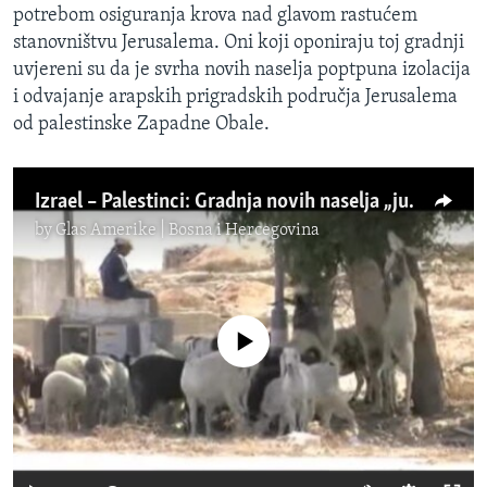
potrebom osiguranja krova nad glavom rastućem
stanovništvu Jerusalema. Oni koji oponiraju toj gradnji
uvjereni su da je svrha novih naselja poptpuna izolacija
i odvajanje arapskih prigradskih područja Jerusalema
od palestinske Zapadne Obale.
Izrael – Palestinci: Gradnja novih naselja „judaizacija Jerusalema“
by
Glas Amerike | Bosna i Hercegovina
No media source currently available