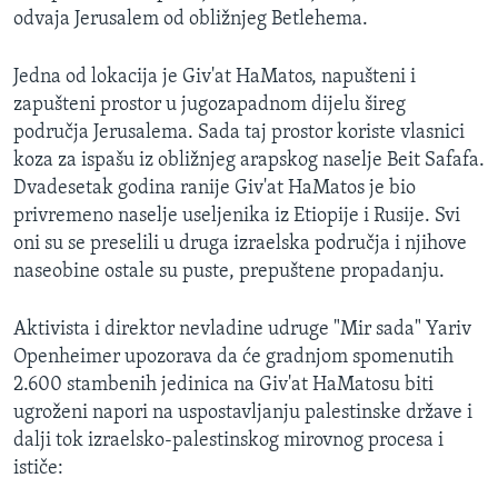
odvaja Jerusalem od obližnjeg Betlehema.
Jedna od lokacija je Giv'at HaMatos, napušteni i
zapušteni prostor u jugozapadnom dijelu šireg
područja Jerusalema. Sada taj prostor koriste vlasnici
koza za ispašu iz obližnjeg arapskog naselje Beit Safafa.
Dvadesetak godina ranije Giv'at HaMatos je bio
privremeno naselje useljenika iz Etiopije i Rusije. Svi
oni su se preselili u druga izraelska područja i njihove
naseobine ostale su puste, prepuštene propadanju.
Aktivista i direktor nevladine udruge "Mir sada" Yariv
Openheimer upozorava da će gradnjom spomenutih
2.600 stambenih jedinica na Giv'at HaMatosu biti
ugroženi napori na uspostavljanju palestinske države i
dalji tok izraelsko-palestinskog mirovnog procesa i
ističe: