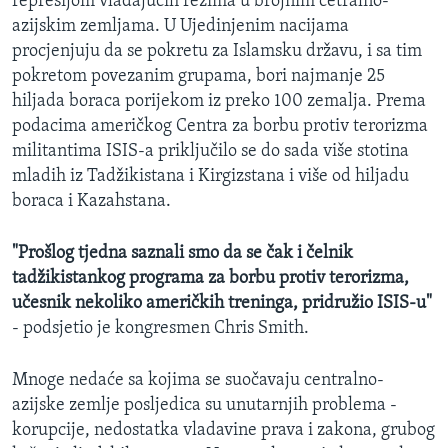
represijom vladajućih režima u brojnim cetralno-
azijskim zemljama. U Ujedinjenim nacijama
procjenjuju da se pokretu za Islamsku državu, i sa tim
pokretom povezanim grupama, bori najmanje 25
hiljada boraca porijekom iz preko 100 zemalja. Prema
podacima američkog Centra za borbu protiv terorizma
militantima ISIS-a priključilo se do sada više stotina
mladih iz Tadžikistana i Kirgizstana i više od hiljadu
boraca i Kazahstana.
"Prošlog tjedna saznali smo da se čak i čelnik
tadžikistankog programa za borbu protiv terorizma,
učesnik nekoliko američkih treninga, pridružio ISIS-u"
- podsjetio je kongresmen Chris Smith.
Mnoge nedaće sa kojima se suočavaju centralno-
azijske zemlje posljedica su unutarnjih problema -
korupcije, nedostatka vladavine prava i zakona, grubog