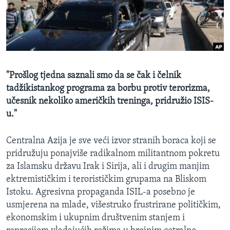
MAGAZIN
O GLASU AMERIKE
Learning English
"Prošlog tjedna saznali smo da se čak i čelnik
PRATITE NAS
tadžikistankog programa za borbu protiv terorizma,
učesnik nekoliko američkih treninga, pridružio ISIS-
u."
Jezici
Centralna Azija je sve veći izvor stranih boraca koji se
pridružuju ponajviše radikalnom militantnom pokretu
za Islamsku državu Irak i Sirija, ali i drugim manjim
ektremističkim i terorističkim grupama na Bliskom
Istoku. Agresivna propaganda ISIL-a posebno je
usmjerena na mlade, višestruko frustrirane političkim,
ekonomskim i ukupnim društvenim stanjem i