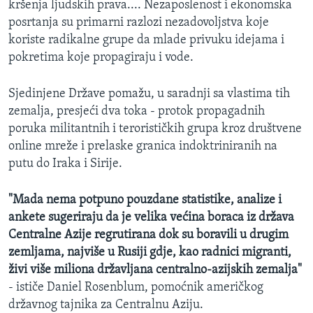
kršenja ljudskih prava.... Nezaposlenost i ekonomska
posrtanja su primarni razlozi nezadovoljstva koje
koriste radikalne grupe da mlade privuku idejama i
pokretima koje propagiraju i vode.
Sjedinjene Države pomažu, u saradnji sa vlastima tih
zemalja, presjeći dva toka - protok propagadnih
poruka militantnih i terorističkih grupa kroz društvene
online mreže i prelaske granica indoktriniranih na
putu do Iraka i Sirije.
"Mada nema potpuno pouzdane statistike, analize i
ankete sugeriraju da je velika većina boraca iz država
Centralne Azije regrutirana dok su boravili u drugim
zemljama, najviše u Rusiji gdje, kao radnici migranti,
živi više miliona državljana centralno-azijskih zemalja"
- ističe Daniel Rosenblum, pomoćnik američkog
državnog tajnika za Centralnu Aziju.