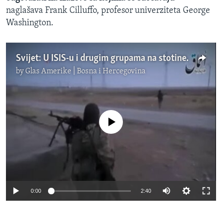
naglašava Frank Cilluffo, profesor univerziteta George
Washington.
Svijet: U ISIS-u i drugim grupama na stotine boraca porijeklom iz Centralne Azije
by
Glas Amerike | Bosna i Hercegovina
No media source currently available
0:00
2:40