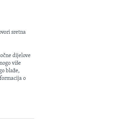
ovori sretna
očne dijelove
nogo više
go blaže,
nformacija o