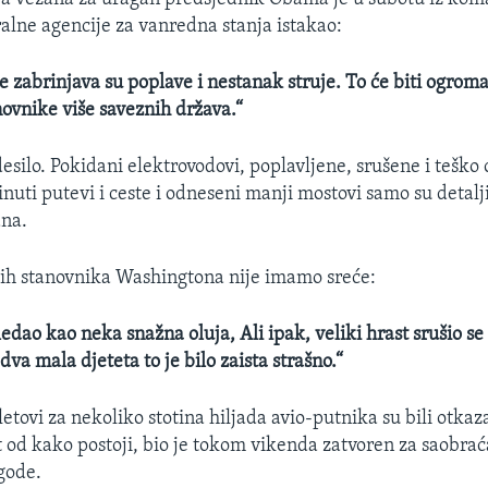
lne agencije za vanredna stanja istakao:
e zabrinjava su poplave i nestanak struje. To će biti ogrom
novnike više saveznih država.“
desilo. Pokidani elektrovodovi, poplavljene, srušene i teško
nuti putevi i ceste i odneseni manji mostovi samo su detalj
ana.
ih stanovnika Washingtona nije imamo sreće:
ledao kao neka snažna oluja, Ali ipak, veliki hrast srušio s
va mala djeteta to je bilo zaista strašno.“
tovi za nekoliko stotina hiljada avio-putnika su bili otkaz
t od kako postoji, bio je tokom vikenda zatvoren za saobrać
gode.