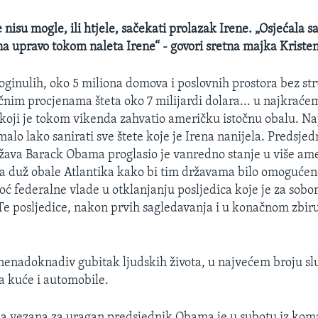
nisu mogle, ili htjele, sačekati prolazak Irene. „Osjećala 
na upravo tokom naleta Irene“ - govori sretna majka Kristen 
ginulih, oko 5 miliona domova i poslovnih prostora bez st
nim procjenama šteta oko 7 milijardi dolara... u najkraćem
koji je tokom vikenda zahvatio američku istočnu obalu. Naj
imalo lako sanirati sve štete koje je Irena nanijela. Predsjed
žava Barack Obama proglasio je vanredno stanje u više am
a duž obale Atlantika kako bi tim državama bilo omogućen
oć federalne vlade u otklanjanju posljedica koje je za sobo
Te posljedice, nakon prvih sagledavanja i u konačnom zbiru 
i nenadoknadiv gubitak ljudskih života, u najvećem broju s
a kuće i automobile.
ja vezana za uragan predsjednik Obama je u subotu iz ko