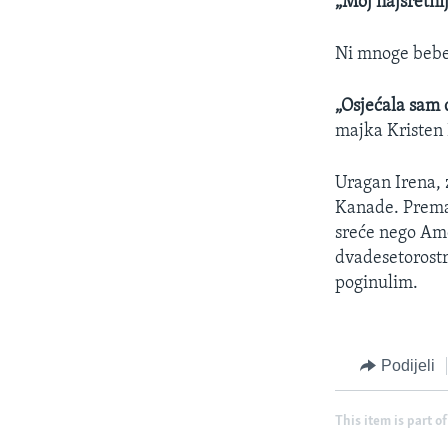
„Moj najsretni
Ni mnoge bebe 
„Osjećala sam 
majka Kristen E
Uragan Irena, 
Kanade. Prema
sreće nego Ame
dvadesetorostr
poginulim.
Podijeli
This item is part of