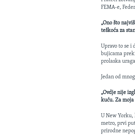
FEMA-e, Federa
„Ono što najviš
teškoća za sta
Upravo to se i 
bujicama preki
prolaska urag
Jedan od mnog
„Ovdje nije izg
kuću. Za moja d
U New Yorku, le
metro, prvi pu
prirodne nepo