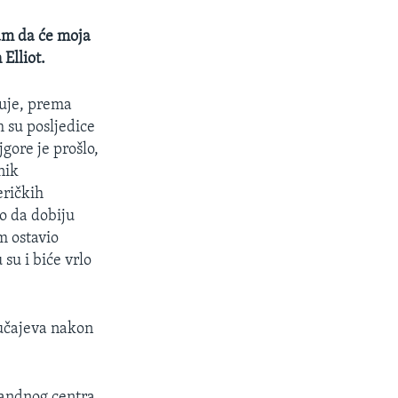
sam da će moja
Elliot.
ruje, prema
 su posljedice
gore je prošlo,
nik
eričkih
o da dobiju
m ostavio
su i biće vrlo
lučajeva nakon
mandnog centra