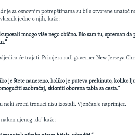
nje sa osnovnim potrepštinama su bile otvorene unatoč na
vlasnik jedne o njih, kaže:
 kupovali mnogo više nego obično. Bio sam tu, spreman da
in.“
sljedica će trajati. Primjera radi guverner New Jerseya Chri
ko je štete naneseno, koliko je puteva prekinuto, koliko lju
 omogućiti saobraćaj, skloniti oborena tabla sa cesta.“
 neki sretni trenuci nisu izostali. Vjenčanje naprimjer.
 nakon njenog „da“ kaže: