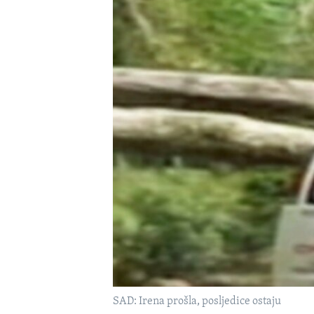
MAGAZIN
O GLASU AMERIKE
SAD: Irena prošla, posljedice ostaju