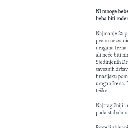
Ni mnoge bebe 
beba biti rođe
Najmanje 25 po
prvim nezvanič
uragana Irena 
ali neće biti n
Sjedinjenih Dr
saveznih držav
finasijsku pom
uragan Irena. 
teške.
Najtragičniji 
pada stabala n
Prateći zbivan