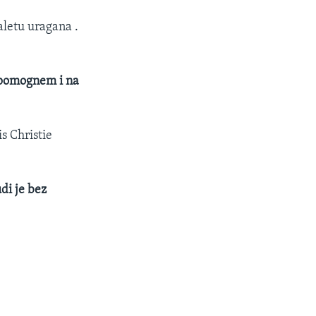
letu uragana .
 pomognem i na
s Christie
di je bez