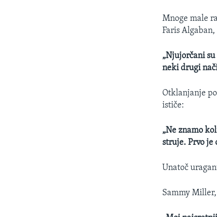
Mnoge male rad
Faris Algaban, 
„Njujorčani su
neki drugi nač
Otklanjanje po
ističe:
„Ne znamo koli
struje. Prvo je
Unatoč uraganu
Sammy Miller,