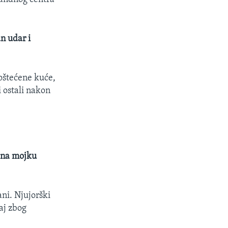
an udar i
 oštećene kuće,
i ostali nakon
e na mojku
ani. Njujorški
aj zbog