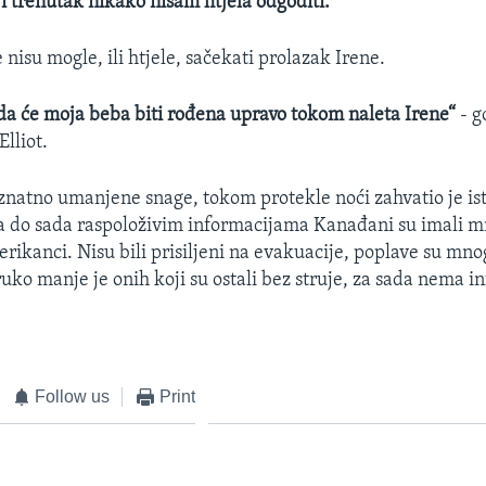
ji trenutak nikako nisam htjela odgoditi.“
nisu mogle, ili htjele, sačekati prolazak Irene.
da će moja beba biti rođena upravo tokom naleta Irene“
- g
lliot.
znatno umanjene snage, tokom protekle noći zahvatio je ist
 do sada raspoloživim informacijama Kanađani su imali m
rikanci. Nisu bili prisiljeni na evakuacije, poplave su mno
uko manje je onih koji su ostali bez struje, za sada nema i
Follow us
Print