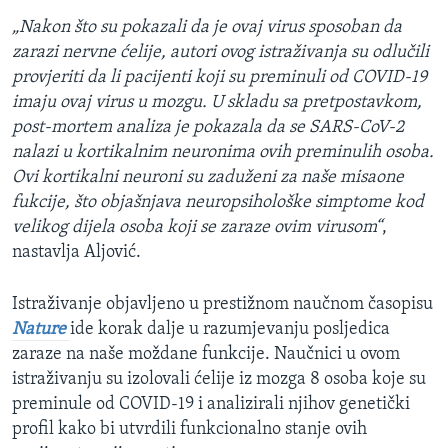
„Nakon što su pokazali da je ovaj virus sposoban da
zarazi nervne ćelije, autori ovog istraživanja su odlučili
provjeriti da li pacijenti koji su preminuli od COVID-19
imaju ovaj virus u mozgu. U skladu sa pretpostavkom,
post-mortem analiza je pokazala da se SARS-CoV-2
nalazi u kortikalnim neuronima ovih preminulih osoba.
Ovi kortikalni neuroni su zaduženi za naše misaone
fukcije, što objašnjava neuropsihološke simptome kod
velikog dijela osoba koji se zaraze ovim virusom“
,
nastavlja Aljović.
Istraživanje objavljeno u prestižnom naučnom časopisu
Nature
ide korak dalje u razumjevanju posljedica
zaraze na naše moždane funkcije. Naučnici u ovom
istraživanju su izolovali ćelije iz mozga 8 osoba koje su
preminule od COVID-19 i analizirali njihov genetički
profil kako bi utvrdili funkcionalno stanje ovih