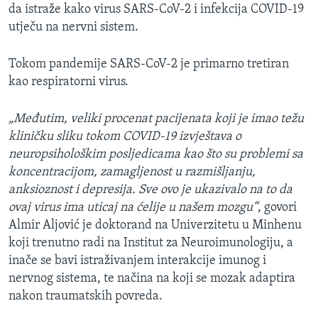
da istraže kako virus SARS-CoV-2 i infekcija COVID-19
utječu na nervni sistem.
Tokom pandemije SARS-CoV-2 je primarno tretiran
kao respiratorni virus.
„Međutim, veliki procenat pacijenata koji je imao težu
kliničku sliku tokom COVID-19 izvještava o
neuropsihološkim posljedicama kao što su problemi sa
koncentracijom, zamagljenost u razmišljanju,
anksioznost i depresija. Sve ovo je ukazivalo na to da
ovaj virus ima uticaj na ćelije u našem mozgu“
, govori
Almir Aljović je doktorand na Univerzitetu u Minhenu
koji trenutno radi na Institut za Neuroimunologiju, a
inače se bavi istraživanjem interakcije imunog i
nervnog sistema, te načina na koji se mozak adaptira
nakon traumatskih povreda.