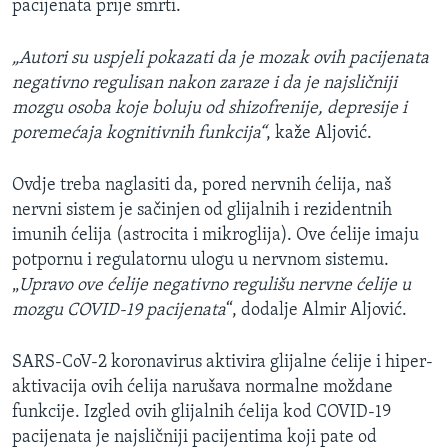
pacijenata prije smrti.
„Autori su uspjeli pokazati da je mozak ovih pacijenata
negativno regulisan nakon zaraze i da je najsličniji
mozgu osoba koje boluju od shizofrenije, depresije i
poremećaja kognitivnih funkcija“
, kaže Aljović.
Ovdje treba naglasiti da, pored nervnih ćelija, naš
nervni sistem je sačinjen od glijalnih i rezidentnih
imunih ćelija (astrocita i mikroglija). Ove ćelije imaju
potpornu i regulatornu ulogu u nervnom sistemu.
„
Upravo ove ćelije negativno regulišu nervne ćelije u
mozgu COVID-19 pacijenata
“, dodalje Almir Aljović.
SARS-CoV-2 koronavirus aktivira glijalne ćelije i hiper-
aktivacija ovih ćelija narušava normalne moždane
funkcije. Izgled ovih glijalnih ćelija kod COVID-19
pacijenata je najsličniji pacijentima koji pate od