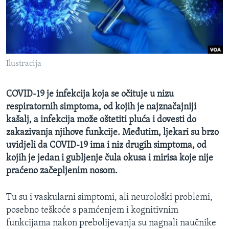
MAGAZIN
O GLASU AMERIKE
Learning English
Ilustracija
PRATITE NAS
COVID-19 je infekcija koja se očituje u nizu
respiratornih simptoma, od kojih je najznačajniji
kašalj, a infekcija može oštetiti pluća i dovesti do
Jezici
zakazivanja njihove funkcije. Međutim, ljekari su brzo
uvidjeli da COVID-19 ima i niz drugih simptoma, od
kojih je jedan i gubljenje čula okusa i mirisa koje nije
praćeno začepljenim nosom.
Tu su i vaskularni simptomi, ali neurološki problemi,
posebno teškoće s pamćenjem i kognitivnim
funkcijama nakon prebolijevanja su nagnali naučnike