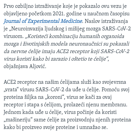
Prvo ozbiljno istraživanje koje je pokazalo ovu vezu je
objavljeno početkom 2021. godine u naučnom časopisu
Journal of Experimental Medicine
. Naslov istraživanja
je „Neuroinvazija ljudskog i mišijeg mozga SARS-CoV-2
virusom.
„Koristeći kombinaciju humanih organoida
mozga i životinjskih modela neuronaučnici su pokazali
da nervne ćelije imaju ACE2 receptor koji SARS-CoV-2
virus koristi kako bi zarazio i oštetio te ćelije“
,
objašnjava Aljović.
ACE2 receptor na našim ćelijama služi kao svojevrsna
„vrata“ virusu SARS-CoV-2 da uđe u ćelije. Pomoću svoj
proteina šiljka na „koroni“, virus se kači za ovaj
receptor i stapa s ćelijom, prolazeći njenu membranu.
Jednom kada uđe u ćelije, virus počinje da koristi
„mašineriju“ same ćelije za proizvodnju njenih proteina
kako bi proizveo svoje proteine i umnažao se.