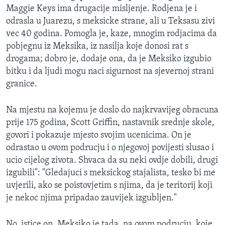
Maggie Keys ima drugacije misljenje. Rodjena je i
odrasla u Juarezu, s meksicke strane, ali u Teksasu zivi
vec 40 godina. Pomogla je, kaze, mnogim rodjacima da
pobjegnu iz Meksika, iz nasilja koje donosi rat s
drogama; dobro je, dodaje ona, da je Meksiko izgubio
bitku i da ljudi mogu naci sigurnost na sjevernoj strani
granice.
Na mjestu na kojemu je doslo do najkrvavijeg obracuna
prije 175 godina, Scott Griffin, nastavnik srednje skole,
govori i pokazuje mjesto svojim ucenicima. On je
odrastao u ovom podrucju i o njegovoj povijesti slusao i
ucio cijelog zivota. Shvaca da su neki ovdje dobili, drugi
izgubili": "Gledajuci s meksickog stajalista, tesko bi me
uvjerili, ako se poistovjetim s njima, da je teritorij koji
je nekoc njima pripadao zauvijek izgubljen."
No, istice on, Meksiko je tada, na ovom podrucju, koje