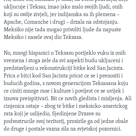
ukljucuje i Teksas, imao jako malo svojih ljudi, onih
koji su ovdje zivjeli, jer indijanska su ih plemena –
Apache, Comanche i drugi – drzala na odstojanju.
Meksiko nije tada mogao privoliti ljude da napuste
Meksiko i nasele ovaj dio Teksasa.
No, mnogi hispanici u Teksasu porijeklo vuku iz onih
vremena i stoga zele da svi aspekti budu ukljuceni i
predstavljeni u rekonstrukciji bitke kod San Jacinta.
Prica o bitci kod San Jacinta pricat ce se i prenositi i
buducih godina, s novom generacijom Teksasana koju
ce ciniti mnoge rase i kulture i povijest ce se uvijek i
iznova preispitivati. Bit ce novih gledista i misljenja. Ali
cinjenica ostaje – zbog te bitke i meksicko-americkog
rata koji je uslijedio, Sjedinjene Drzave su
podvostrucile svoj teritorij, prosirile ga od jedne obale
do druge i postale vazna sila na svjetskoj pozornici.