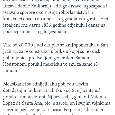
Drzave dobile Kaliforniju i druge drzave Jugozapada i
izazvalo sporove oko sirenja robovlasnistva i u
konacnici dovelo do americkog gradjanskog rata. Hici
ispaljeni one davne 1836. godine odjekuju i danas na
podrucju americkog Jugozapada.
Vise od 20 000 ljudi okupilo se kraj spomenika u San
Jacintu, za rekonstrukciju bitke u kojoj su teksaski
pobunjenici, predvodjeni generalom Samom
Houstonom, potukli meksicku vojsku za samo 18
minuta.
Meksikanci su odnijeli laku pobjedu u svim
dotadasnjim bitkama i u bitku kod San Jacinta usli
previse samouvjereni. Njihov vodja, general Antonio
Lopez de Santa Ana, bio je zarobljen i svojim vojnicima
naredio povlacenje iz Teksasa. Potpisao je dokument