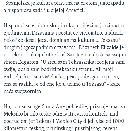
"Spanjolska je kultura prisutna na cijelom Jugozapadu,
a hispanicka sada i u cijeloj Americi."
Hispanici su etnicka skupina koja biljezi najbrzi rast u
Sjedinjenim Drzavama i postat ce vjerojatno, u iducih
nekoliko desetljeca, dominantna kultura u Teksasu i
drugim jugozapadnim drzavama. Elizabeth Elizalde je
na rekonstrukciju bitke kod San Jacinta dosla sa svojim
sinom Edgarom. "U srcu sam Teksasanka; rodjena sam
ovdje, dosla sam bodriti teksasku stranu. Ali moji
roditelji, koji su iz Meksika, pricaju drugaciju pricu,
ona se razlikuje od one koju ucimo u Teksasu" - kaže
naša sugovornica.
No, i da su snage Santa Ane pobjedile, priznaje ona, za
Meksiko bi bilo tesko odrzavati cvrstu kontrolu nad
podrucjem jer Teksas i Mexico City dijeli vise od 1000
kilometara teskog, planinskog i pustinjskog, terena.