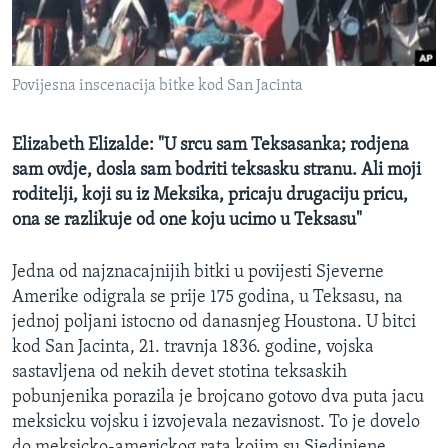
MAGAZIN
O GLASU AMERIKE
Povijesna inscenacija bitke kod San Jacinta
Learning English
Elizabeth Elizalde: "U srcu sam Teksasanka; rodjena
PRATITE NAS
sam ovdje, dosla sam bodriti teksasku stranu. Ali moji
roditelji, koji su iz Meksika, pricaju drugaciju pricu,
ona se razlikuje od one koju ucimo u Teksasu"
Jezici
Jedna od najznacajnijih bitki u povijesti Sjeverne
Amerike odigrala se prije 175 godina, u Teksasu, na
jednoj poljani istocno od danasnjeg Houstona. U bitci
kod San Jacinta, 21. travnja 1836. godine, vojska
sastavljena od nekih devet stotina teksaskih
pobunjenika porazila je brojcano gotovo dva puta jacu
meksicku vojsku i izvojevala nezavisnost. To je dovelo
do meksicko-americkog rata kojim su Sjedinjene