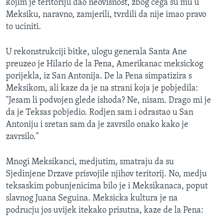
kojim je teritoriju dao neovisnost, zbog cega su mu u
Meksiku, naravno, zamjerili, tvrdili da nije imao pravo
to uciniti.
U rekonstrukciji bitke, ulogu generala Santa Ane
preuzeo je Hilario de la Pena, Amerikanac meksickog
porijekla, iz San Antonija. De la Pena simpatizira s
Meksikom, ali kaze da je na strani koja je pobjedila:
"Jesam li podvojen glede ishoda? Ne, nisam. Drago mi je
da je Teksas pobjedio. Rodjen sam i odrastao u San
Antoniju i sretan sam da je zavrsilo onako kako je
zavrsilo."
Mnogi Meksikanci, medjutim, smatraju da su
Sjedinjene Drzave prisvojile njihov teritorij. No, medju
teksaskim pobunjenicima bilo je i Meksikanaca, poput
slavnog Juana Seguina. Meksicka kultura je na
podrucju jos uvijek itekako prisutna, kaze de la Pena: