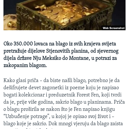
MAGAZIN
O GLASU AMERIKE
Learning English
Oko 350.000 lovaca na blago iz svih krajeva svijeta
PRATITE NAS
pretražuje dijelove Stjenovitih planina, od sjevernog
dijela države Nju Meksiko do Montane, u potrazi za
zakopanim blagom.
Jezici
Kako glasi priča – da biste našli blago, potrebno je da
dešifrujete devet zagonetki iz poeme koju je napisao
bogati kolekcionar i preduzetnik Forest Fen, koji tvrdi
da je, prije više godina, sakrio blago u planinama. Priča
o blagu proširila se nakon što je Fen napisao knjigu
“Uzbuđenje potrage”, u kojoj je opisao svoj život i –
blago koje je sakrio. Dok mnogi vjeruju da blago zaista