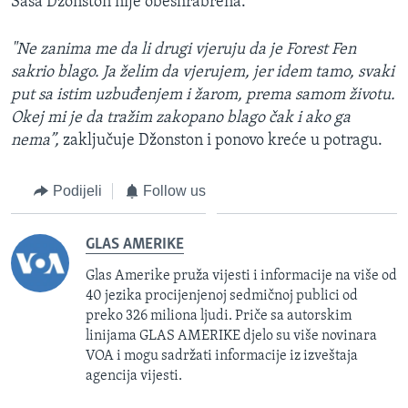
Saša Džonston nije obeshrabrena.
"Ne zanima me da li drugi vjeruju da je Forest Fen
sakrio blago. Ja želim da vjerujem, jer idem tamo, svaki
put sa istim uzbuđenjem i žarom, prema samom životu.
Okej mi je da tražim zakopano blago čak i ako ga
nema”,
zaključuje Džonston i ponovo kreće u potragu.
Podijeli
Follow us
GLAS AMERIKE
Glas Amerike pruža vijesti i informacije na više od
40 jezika procijenjenoj sedmičnoj publici od
preko 326 miliona ljudi. Priče sa autorskim
linijama GLAS AMERIKE djelo su više novinara
VOA i mogu sadržati informacije iz izveštaja
agencija vijesti.