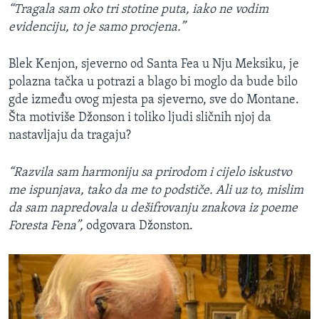
“Tragala sam oko tri stotine puta, iako ne vodim
evidenciju, to je samo procjena.”
Blek Kenjon, sjeverno od Santa Fea u Nju Meksiku, je
polazna tačka u potrazi a blago bi moglo da bude bilo
gde između ovog mjesta pa sjeverno, sve do Montane.
Šta motiviše Džonson i toliko ljudi sličnih njoj da
nastavljaju da tragaju?
“Razvila sam harmoniju sa prirodom i cijelo iskustvo
me ispunjava, tako da me to podstiče. Ali uz to, mislim
da sam napredovala u dešifrovanju znakova iz poeme
Foresta Fena”,
odgovara Džonston.