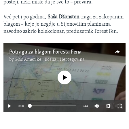
postoji, neki misle da je sve to – prevara.
Već pet i po godina,
Saša Džonston
traga za zakopanim
blagom – koje je negdje u Stjenovitim planinama
navodno sakrio kolekcionar, preduzetnik Forest Fen.
Potraga za blagom Foresta Fena
by
Glas Amerike | Bosna i Hercegovina
No media source currently available
0:00
3:44