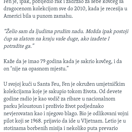
Fen je, ipak, pobijedio rak i zadržao za sebe kovčeg sa
dragocenom kolekcijom sve do 2010, kada je recesija u
Americi bila u punom zamahu.
“Želio sam da ljudima pružim nadu. Možda ipak postoji
ćup sa zlatom na kraju vaše duge, ako izađete I
potražite ga.”
Kaže da je imao 79 godina kada je sakrio kovčeg, i da
on "nije na opasnom mjestu.”
U svojoj kući u Santa Feu, Fen je okružen umjetničkim
kolekcijama koje je sakupio tokom života. Od devete
godine radio je kao vodič za ribare u nacionalnom
parku Jeloustoun i proživio život podjednako
nevjerovatan kao i njegovo blago. Bio je odlikovani vojni
pilot koji se 1968. prijavio da ide u VIjetnam. Letio je u
stotinama borbenih misija i nekoliko puta prevario