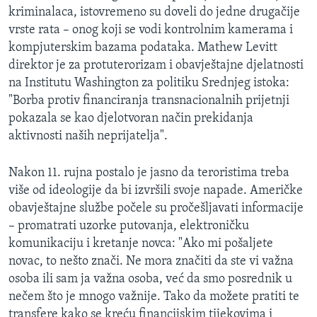
kriminalaca, istovremeno su doveli do jedne drugačije
vrste rata – onog koji se vodi kontrolnim kamerama i
kompjuterskim bazama podataka. Mathew Levitt
direktor je za protuterorizam i obavještajne djelatnosti
na Institutu Washington za politiku Srednjeg istoka:
"Borba protiv financiranja transnacionalnih prijetnji
pokazala se kao djelotvoran način prekidanja
aktivnosti naših neprijatelja".
Nakon 11. rujna postalo je jasno da teroristima treba
više od ideologije da bi izvršili svoje napade. Američke
obavještajne službe počele su pročešljavati informacije
– promatrati uzorke putovanja, elektroničku
komunikaciju i kretanje novca: "Ako mi pošaljete
novac, to nešto znači. Ne mora značiti da ste vi važna
osoba ili sam ja važna osoba, već da smo posrednik u
nečem što je mnogo važnije. Tako da možete pratiti te
transfere kako se kreću financijskim tijekovima i