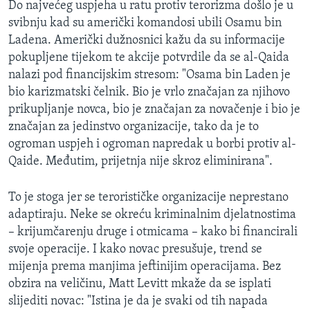
Do najvećeg uspjeha u ratu protiv terorizma došlo je u
svibnju kad su američki komandosi ubili Osamu bin
Ladena. Američki dužnosnici kažu da su informacije
pokupljene tijekom te akcije potvrdile da se al-Qaida
nalazi pod financijskim stresom: "Osama bin Laden je
bio karizmatski čelnik. Bio je vrlo značajan za njihovo
prikupljanje novca, bio je značajan za novačenje i bio je
značajan za jedinstvo organizacije, tako da je to
ogroman uspjeh i ogroman napredak u borbi protiv al-
Qaide. Međutim, prijetnja nije skroz eliminirana".
To je stoga jer se terorističke organizacije neprestano
adaptiraju. Neke se okreću kriminalnim djelatnostima
– krijumčarenju druge i otmicama – kako bi financirali
svoje operacije. I kako novac presušuje, trend se
mijenja prema manjima jeftinijim operacijama. Bez
obzira na veličinu, Matt Levitt mkaže da se isplati
slijediti novac: "Istina je da je svaki od tih napada