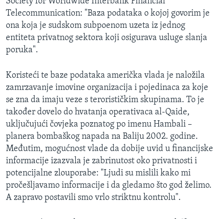
Society for Worldwide Interbank Financial
Telecommunication: "Baza podataka o kojoj govorim je
ona koja je sudskom subpoenom uzeta iz jednog
entiteta privatnog sektora koji osigurava usluge slanja
poruka".
Koristeći te baze podataka američka vlada je naložila
zamrzavanje imovine organizacija i pojedinaca za koje
se zna da imaju veze s terorističkim skupinama. To je
također dovelo do hvatanja operativaca al-Qaide,
uključujući čovjeka poznatog po imenu Hambali –
planera bombaškog napada na Baliju 2002. godine.
Međutim, mogućnost vlade da dobije uvid u financijske
informacije izazvala je zabrinutost oko privatnosti i
potencijalne zlouporabe: "Ljudi su mislili kako mi
pročešljavamo informacije i da gledamo što god želimo.
A zapravo postavili smo vrlo striktnu kontrolu".