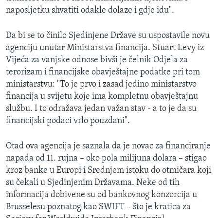
naposljetku shvatiti odakle dolaze i gdje idu".
Da bi se to činilo Sjedinjene Države su uspostavile novu
agenciju unutar Ministarstva financija. Stuart Levy iz
Vijeća za vanjske odnose bivši je čelnik Odjela za
terorizam i financijske obavještajne podatke pri tom
ministarstvu: "To je prvo i zasad jedino ministarstvo
financija u svijetu koje ima kompletnu obavještajnu
službu. I to odražava jedan važan stav - a to je da su
financijski podaci vrlo pouzdani".
Otad ova agencija je saznala da je novac za financiranje
napada od 11. rujna – oko pola milijuna dolara – stigao
kroz banke u Europi i Srednjem istoku do otmičara koji
su čekali u Sjedinjenim Državama. Neke od tih
informacija dobivene su od bankovnog konzorcija u
Brusselesu poznatog kao SWIFT – što je kratica za