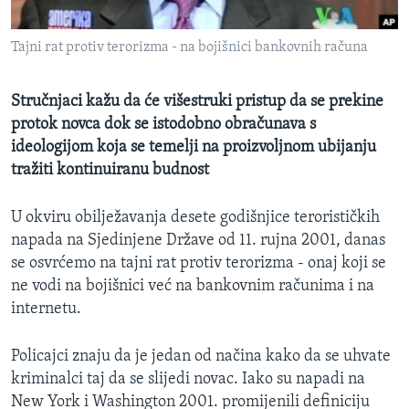
MAGAZIN
Tajni rat protiv terorizma - na bojišnici bankovnih računa
O GLASU AMERIKE
Learning English
Stručnjaci kažu da će višestruki pristup da se prekine
protok novca dok se istodobno obračunava s
ideologijom koja se temelji na proizvoljnom ubijanju
PRATITE NAS
tražiti kontinuiranu budnost
U okviru obilježavanja desete godišnjice terorističkih
Jezici
napada na Sjedinjene Države od 11. rujna 2001, danas
se osvrćemo na tajni rat protiv terorizma - onaj koji se
ne vodi na bojišnici već na bankovnim računima i na
internetu.
Policajci znaju da je jedan od načina kako da se uhvate
kriminalci taj da se slijedi novac. Iako su napadi na
New York i Washington 2001. promijenili definiciju