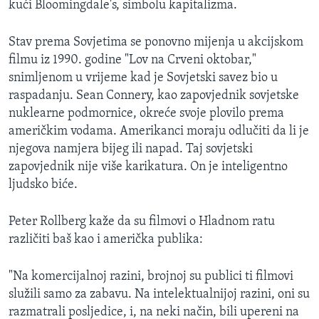
kući Bloomingdale's, simbolu kapitalizma.
Stav prema Sovjetima se ponovno mijenja u akcijskom
filmu iz 1990. godine "Lov na Crveni oktobar,"
snimljenom u vrijeme kad je Sovjetski savez bio u
raspadanju. Sean Connery, kao zapovjednik sovjetske
nuklearne podmornice, okreće svoje plovilo prema
američkim vodama. Amerikanci moraju odlučiti da li je
njegova namjera bijeg ili napad. Taj sovjetski
zapovjednik nije više karikatura. On je inteligentno
ljudsko biće.
Peter Rollberg kaže da su filmovi o Hladnom ratu
različiti baš kao i američka publika:
"Na komercijalnoj razini, brojnoj su publici ti filmovi
služili samo za zabavu. Na intelektualnijoj razini, oni su
razmatrali posljedice, i, na neki način, bili upereni na