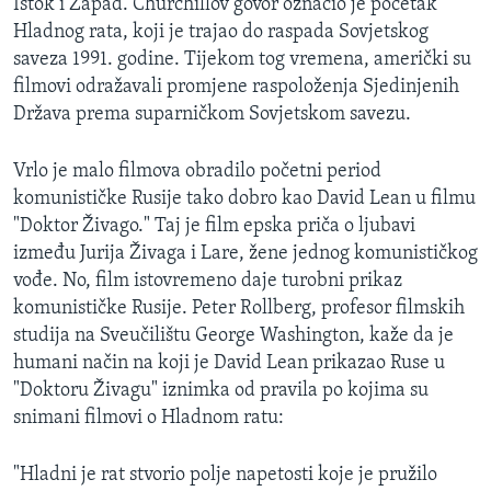
Istok i Zapad. Churchillov govor označio je početak
Hladnog rata, koji je trajao do raspada Sovjetskog
saveza 1991. godine. Tijekom tog vremena, američki su
filmovi odražavali promjene raspoloženja Sjedinjenih
Država prema suparničkom Sovjetskom savezu.
Vrlo je malo filmova obradilo početni period
komunističke Rusije tako dobro kao David Lean u filmu
"Doktor Živago." Taj je film epska priča o ljubavi
između Jurija Živaga i Lare, žene jednog komunističkog
vođe. No, film istovremeno daje turobni prikaz
komunističke Rusije. Peter Rollberg, profesor filmskih
studija na Sveučilištu George Washington, kaže da je
humani način na koji je David Lean prikazao Ruse u
"Doktoru Živagu" iznimka od pravila po kojima su
snimani filmovi o Hladnom ratu:
"Hladni je rat stvorio polje napetosti koje je pružilo