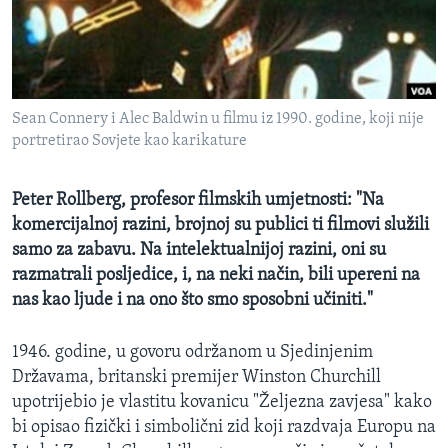
MAGAZIN
O GLASU AMERIKE
Learning English
Sean Connery i Alec Baldwin u filmu iz 1990. godine, koji nije
portretirao Sovjete kao karikature
PRATITE NAS
Peter Rollberg, profesor filmskih umjetnosti: "Na
komercijalnoj razini, brojnoj su publici ti filmovi služili
samo za zabavu. Na intelektualnijoj razini, oni su
Jezici
razmatrali posljedice, i, na neki način, bili upereni na
nas kao ljude i na ono što smo sposobni učiniti."
1946. godine, u govoru održanom u Sjedinjenim
Državama, britanski premijer Winston Churchill
upotrijebio je vlastitu kovanicu "Željezna zavjesa" kako
bi opisao fizički i simbolični zid koji razdvaja Europu na