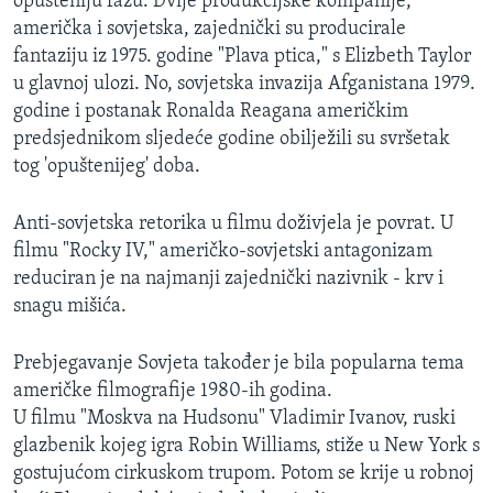
opušteniju fazu. Dvije produkcijske kompanije,
američka i sovjetska, zajednički su producirale
fantaziju iz 1975. godine "Plava ptica," s Elizbeth Taylor
u glavnoj ulozi. No, sovjetska invazija Afganistana 1979.
godine i postanak Ronalda Reagana američkim
predsjednikom sljedeće godine obilježili su svršetak
tog 'opuštenijeg' doba.
Anti-sovjetska retorika u filmu doživjela je povrat. U
filmu "Rocky IV," američko-sovjetski antagonizam
reduciran je na najmanji zajednički nazivnik - krv i
snagu mišića.
Prebjegavanje Sovjeta također je bila popularna tema
američke filmografije 1980-ih godina.
U filmu "Moskva na Hudsonu" Vladimir Ivanov, ruski
glazbenik kojeg igra Robin Williams, stiže u New York s
gostujućom cirkuskom trupom. Potom se krije u robnoj