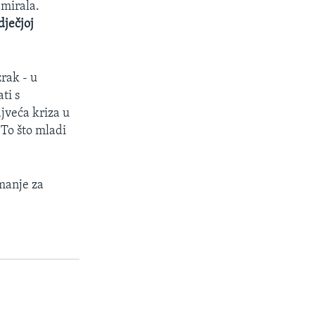
amirala.
dječjoj
zrak - u
ti s
jveća kriza u
 To što mladi
imanje za