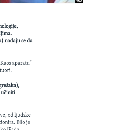
ologije,
ijima.
a) nadaju se da
 “Kaos aparatu”
tuori.
grešaka),
 učiniti
sve, od ljudske
onira. Bilo je
eko iPada.