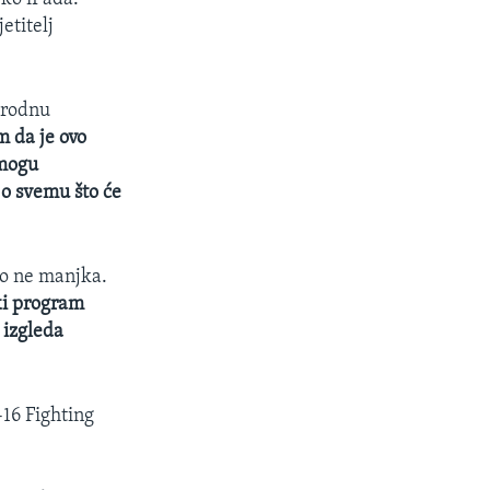
etitelj
arodnu
m da je ovo
 mogu
 o svemu što će
ko ne manjka.
ski program
i izgleda
F-16 Fighting