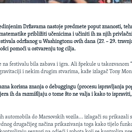
edinjenim Državama nastoje predmete poput znanosti, tehn
matematike približiti učenicima i učiniti ih za njih privlačn
estivala održanog u Washingtonu ovih dana (27. – 29. travnj
lošci pomoći u ostvarenju tog cilja.
je na festivalu bila zabava i igra. Ali špekule u takozvanom
, gravitaciji i nekim drugim stvarima, kaže izlagač Tony Mon
razna korisna znanja o debuggingu (procesu ispravljanja po
jera ih da razmišljaju o tome što ne valja i kako to ispraviti,
h automobila do Marsovskih vozila... izlagači su prikazali 
ednog drugačijeg načina prikazivanja toga kako tijelo funkci
kontroliraju senzori na odjeći i robota koji se kontrolira pr