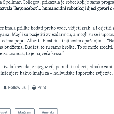
sa Spellman Collegea, prikazala je robot koji je sama progr
zvala ‘Beyoncebot’... humanoidni robot koji djeci govori o 
r imala prilike hodati preko vode, vidjeti zrak, a i osjetiti 
ana. Mogli su posjetiti zvjezdarnicu, a mogli su se i upozna
nostima poput Alberta Einsteina i njihovim opažanjima. “Na
na budžetna. Budžet, to su samo brojke. To se može srediti.
 za znanost, to je najveća kriza.”
stivala kažu da je njegov cilj pobuditi u djeci jednako zan
 inženjere kakvo imaju za – holivudske i sportske zvijezde.
Follow us
Print
Svijet
Magazin
Amerika