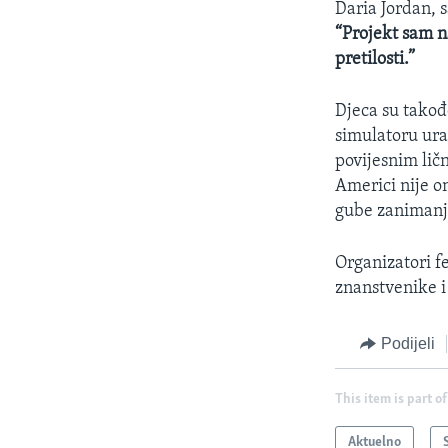
Daria Jordan, 
“Projekt sam na
pretilosti.”
Djeca su takođe
simulatoru urag
povijesnim lič
Americi nije o
gube zanimanje
Organizatori fe
znanstvenike i
Podijeli
This item is part of
Aktuelno