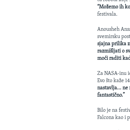
“Možemo ih kont
festivala.
Anousheh Ansar
svemirsku post
sjajna prilika
razmišljati o 
moći raditi ka
Za NASA-inu id
Evo što kaže 1
nastavlja... ne
fantastično.”
Bilo je na fest
Falcona kao i pr