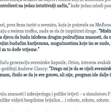
rolirati na jedan intuitivniji način,”
kaže jedan mladi posj
i, prva žena turist u svemiru, koja je putovala na Međun
aju o svojem trošku, nada se da će inspirirati druge.
“Misli
 za djecu da budu izložena drugim područjima znanosti, da
svojim budućim karijerama, mogućnostima koje im se nude,
d za to dođe vrijeme.”
uću generaciju svemirske kapsule, Orion, interesa svaka
4-godišnji Andrew Clancy:
“Drago mi je da se cijeli svemir
 znam, činilo se da je sve gotovo, ali nije, program ide dalje 
ivalu znanosti i inženjeringa i prilike letjeti – u simulatoru 
ilike vidjeti bespilotne letjelice... i robote, robote, robote.