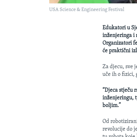
USA Science & Engineering Festival
Edukatori u Sj
inženjeringa i 
Organizatori f
će praktični iz
Za djecu, sve 
uče ih o fizici
“Djeca stječu 
inženjeringu, t
boljim.”
Od robotizirani
revolucije do j
tu robota koje 