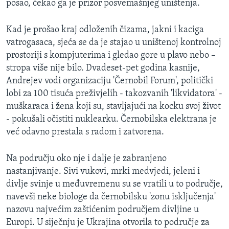
posao, čekao ga je prizor posvemašnjeg uništenja.
Kad je prošao kraj odloženih čizama, jakni i kaciga
vatrogasaca, sjeća se da je stajao u uništenoj kontrolnoj
prostoriji s kompjuterima i gledao gore u plavo nebo –
stropa više nije bilo. Dvadeset-pet godina kasnije,
Andrejev vodi organizaciju 'Černobil Forum', politički
lobi za 100 tisuća preživjelih - takozvanih 'likvidatora' -
muškaraca i žena koji su, stavljajući na kocku svoj život
- pokušali očistiti nuklearku. Černobilska elektrana je
već odavno prestala s radom i zatvorena.
Na području oko nje i dalje je zabranjeno
nastanjivanje. Sivi vukovi, mrki medvjedi, jeleni i
divlje svinje u međuvremenu su se vratili u to područje,
navevši neke biologe da černobilsku 'zonu isključenja'
nazovu najvećim zaštićenim područjem divljine u
Europi. U siječnju je Ukrajina otvorila to područje za