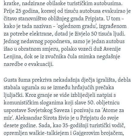
kratke, nadzirane obilaske turističkim autobusima.
Prije 25 godina, konvoj od tisuću autobusa evakuirao je
čitavo stanovništvo obližnjeg grada Pripjata. U tom –
kako je tada nazivan – 'oglednom gradu', izgrađenom
za potrebe elektrane, dotad je živjelo 50 tisuća ljudi.
Jednog nedavnog popodneva, samo je jedan autobus
išao u obratnom smjeru, polako vozeći duž Avenije
Lenjina, dok se iz zvučnika čula snimka negdašnje
naredbe o evakuaciji.
Gusta šuma prekriva nekadašnja dječja igrališta, debla
stabala ugurala su se između hrđajućih prečaka
ljuljački. Kroz granje se vide izblijedjeli natpisi s
komunističkim sloganima koji slave 50. obljetnicu
uspostave Sovjetskog Saveza i pozivaju na 'Atome za
mir'. Aleksandar Sirota živio je u Pripjatu do svoje
desete godine. Sada, kao 35-godišnji turistički vodič,
opremljen walkie-talkiejem i Gajgerovim brojačem,