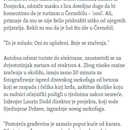
Donjecka, odmiče masku s lica dovoljno dugo da bi
komentirao da je turizam u Černobilu – 'cool'. Ali,
priznaje da mu se nije želio pridružiti nitko od njegovih
prijatelja. Rekli su mu da je lud što ide u Černobil.
"To je suludo. Oni su uplašeni. Boje se zračenja."
Autobus odvozi turiste do elektrane, zaustavivši se na
dvjestotinjak metara od reaktora 4. Zbog visoke razine
zračenja u okolišu, imaju samo 20 minuta za
fotografiranje ispred divovskog sarkofaga od betona
koji se raspada i čelika koji hrđa, zaštitne školjke koju
su radnici očajnički podigli u tjednima nakon nesreće.
Inženjer Laurin Dodd direktor je projekta, koji vode
Sjedinjene Države, izgradnje novog sarkofaga.
"Postojeća građevina je zamalo poput kuće od karata.