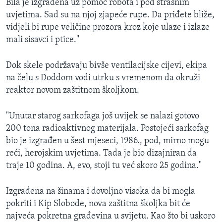
Bila je izgrađena uz pomoć robota i pod strašnim
uvjetima. Sad su na njoj zjapeće rupe. Da priđete bliže,
vidjeli bi rupe veličine prozora kroz koje ulaze i izlaze
mali sisavci i ptice."
Dok skele podržavaju bivše ventilacijske cijevi, ekipa
na čelu s Doddom vodi utrku s vremenom da okruži
reaktor novom zaštitnom školjkom.
"Unutar starog sarkofaga još uvijek se nalazi gotovo
200 tona radioaktivnog materijala. Postojeći sarkofag
bio je izgrađen u šest mjeseci, 1986., pod, mirno mogu
reći, herojskim uvjetima. Tada je bio dizajniran da
traje 10 godina. A, evo, stoji tu već skoro 25 godina."
Izgrađena na šinama i dovoljno visoka da bi mogla
pokriti i Kip Slobode, nova zaštitna školjka bit će
najveća pokretna građevina u svijetu. Kao što bi uskoro