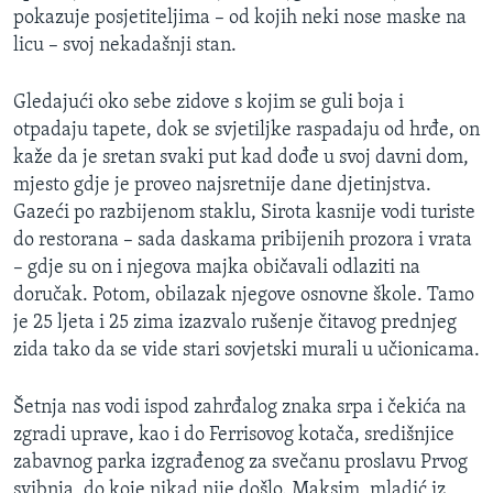
pokazuje posjetiteljima – od kojih neki nose maske na
licu – svoj nekadašnji stan.
Gledajući oko sebe zidove s kojim se guli boja i
otpadaju tapete, dok se svjetiljke raspadaju od hrđe, on
kaže da je sretan svaki put kad dođe u svoj davni dom,
mjesto gdje je proveo najsretnije dane djetinjstva.
Gazeći po razbijenom staklu, Sirota kasnije vodi turiste
do restorana – sada daskama pribijenih prozora i vrata
– gdje su on i njegova majka običavali odlaziti na
doručak. Potom, obilazak njegove osnovne škole. Tamo
je 25 ljeta i 25 zima izazvalo rušenje čitavog prednjeg
zida tako da se vide stari sovjetski murali u učionicama.
Šetnja nas vodi ispod zahrđalog znaka srpa i čekića na
zgradi uprave, kao i do Ferrisovog kotača, središnjice
zabavnog parka izgrađenog za svečanu proslavu Prvog
svibnja, do koje nikad nije došlo. Maksim, mladić iz