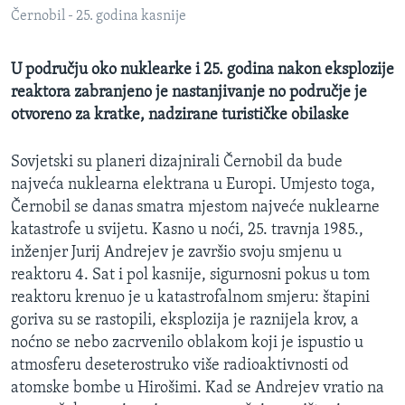
MAGAZIN
Černobil - 25. godina kasnije
O GLASU AMERIKE
U području oko nuklearke i 25. godina nakon eksplozije
reaktora zabranjeno je nastanjivanje no područje je
Learning English
otvoreno za kratke, nadzirane turističke obilaske
PRATITE NAS
Sovjetski su planeri dizajnirali Černobil da bude
najveća nuklearna elektrana u Europi. Umjesto toga,
Černobil se danas smatra mjestom najveće nuklearne
katastrofe u svijetu. Kasno u noći, 25. travnja 1985.,
Jezici
inženjer Jurij Andrejev je završio svoju smjenu u
reaktoru 4. Sat i pol kasnije, sigurnosni pokus u tom
reaktoru krenuo je u katastrofalnom smjeru: štapini
goriva su se rastopili, eksplozija je raznijela krov, a
noćno se nebo zacrvenilo oblakom koji je ispustio u
atmosferu deseterostruko više radioaktivnosti od
atomske bombe u Hirošimi. Kad se Andrejev vratio na