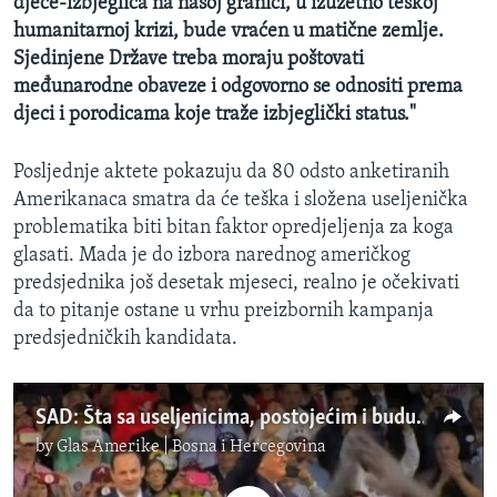
djece-izbjeglica na našoj granici, u izuzetno teškoj
humanitarnoj krizi, bude vraćen u matične zemlje.
Sjedinjene Države treba moraju poštovati
međunarodne obaveze i odgovorno se odnositi prema
djeci i porodicama koje traže izbjeglički status."
Posljednje aktete pokazuju da 80 odsto anketiranih
Amerikanaca smatra da će teška i složena useljenička
problematika biti bitan faktor opredjeljenja za koga
glasati. Mada je do izbora narednog američkog
predsjednika još desetak mjeseci, realno je očekivati
da to pitanje ostane u vrhu preizbornih kampanja
predsjedničkih kandidata.
SAD: Šta sa useljenicima, postojećim i budućim?!
by
Glas Amerike | Bosna i Hercegovina