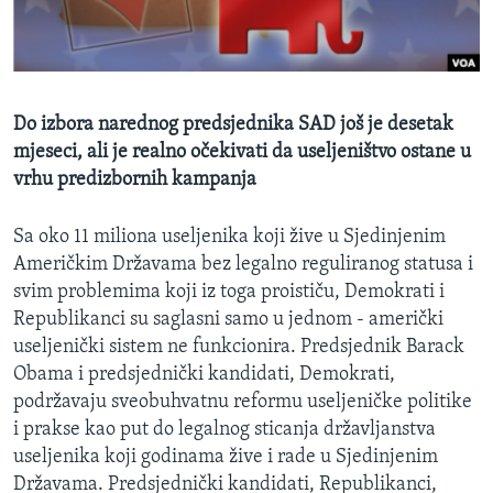
MAGAZIN
O GLASU AMERIKE
Learning English
Do izbora narednog predsjednika SAD još je desetak
mjeseci, ali je realno očekivati da useljeništvo ostane u
PRATITE NAS
vrhu predizbornih kampanja
Sa oko 11 miliona useljenika koji žive u Sjedinjenim
Američkim Državama bez legalno reguliranog statusa i
Jezici
svim problemima koji iz toga proističu, Demokrati i
Republikanci su saglasni samo u jednom - američki
useljenički sistem ne funkcionira. Predsjednik Barack
Obama i predsjednički kandidati, Demokrati,
podržavaju sveobuhvatnu reformu useljeničke politike
i prakse kao put do legalnog sticanja državljanstva
useljenika koji godinama žive i rade u Sjedinjenim
Državama. Predsjednički kandidati, Republikanci,