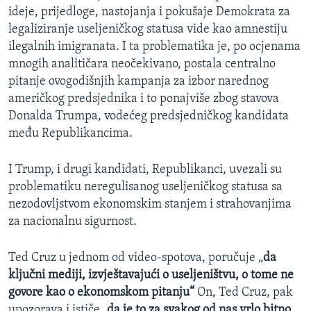
ideje, prijedloge, nastojanja i pokušaje Demokrata za
legaliziranje useljeničkog statusa vide kao amnestiju
ilegalnih imigranata. I ta problematika je, po ocjenama
mnogih analitičara neočekivano, postala centralno
pitanje ovogodišnjih kampanja za izbor narednog
američkog predsjednika i to ponajviše zbog stavova
Donalda Trumpa, vodećeg predsjedničkog kandidata
među Republikancima.
I Trump, i drugi kandidati, Republikanci, uvezali su
problematiku neregulisanog useljeničkog statusa sa
nezodovljstvom ekonomskim stanjem i strahovanjima
za nacionalnu sigurnost.
Ted Cruz u jednom od video-spotova, poručuje „
da
ključni mediji, izvještavajući o useljeništvu, o tome ne
govore kao o ekonomskom pitanju“
On, Ted Cruz, pak
upozorava i ističe
„da je to za svakog od nas vrlo bitno