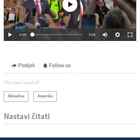
No media source currently available
0:00
3:04
Podijeli
Follow us
This item is part of
Aktuelno
Amerika
Nastavi čitati