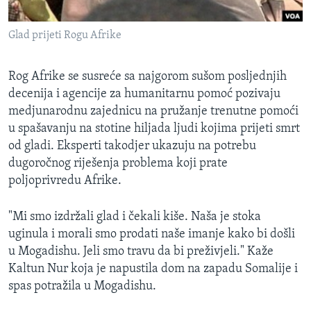
MAGAZIN
Glad prijeti Rogu Afrike
O GLASU AMERIKE
Learning English
Rog Afrike se susreće sa najgorom sušom posljednjih
decenija i agencije za humanitarnu pomoć pozivaju
medjunarodnu zajednicu na pružanje trenutne pomoći
PRATITE NAS
u spašavanju na stotine hiljada ljudi kojima prijeti smrt
od gladi. Eksperti takodjer ukazuju na potrebu
dugoročnog riješenja problema koji prate
Jezici
poljoprivredu Afrike.
"Mi smo izdržali glad i čekali kiše. Naša je stoka
uginula i morali smo prodati naše imanje kako bi došli
u Mogadishu. Jeli smo travu da bi preživjeli." Kaže
Kaltun Nur koja je napustila dom na zapadu Somalije i
spas potražila u Mogadishu.