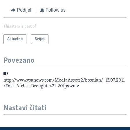
Podijeli
Follow us
This item is part of
Aktuelno
Svijet
Povezano
http://www.voanews.com/MediaAssets2/bosnian/_13.07.2011
/East_Africa_Drought_421-20fps.wmv
Nastavi čitati