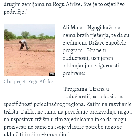
drugim zemljama na Rogu Afrike. Sve je to osjetljivo
područje."
Ali Mofatt Ngugi kaže da
nema brzih rješenja, te da su
Sjedinjene Države započele
program - Hrane u
budućnosti, usmjeren
otklanjanju nesigurnosti
prehrane:
Glad prijeti Rogu Afrike
"Programa "Hrana u
budućnosti", se fokusira na
specifičnosti pojedinačnog regiona. Zatim na razvijanje
tržišta. Dakle, ne samo na povećanje proizvodnje nego i
na uspostavu tržišta u tim zajednicama tako da mogu
proizvesti ne samo za svoje vlastite potrebe nego se
uključiti i u širu ekonomiju."