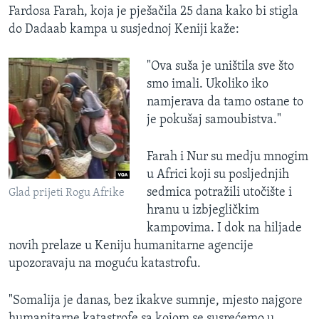
Fardosa Farah, koja je pješačila 25 dana kako bi stigla
do Dadaab kampa u susjednoj Keniji kaže:
"Ova suša je uništila sve što
smo imali. Ukoliko iko
namjerava da tamo ostane to
je pokušaj samoubistva."
Farah i Nur su medju mnogim
u Africi koji su posljednjih
sedmica potražili utočište i
Glad prijeti Rogu Afrike
hranu u izbjegličkim
kampovima. I dok na hiljade
novih prelaze u Keniju humanitarne agencije
upozoravaju na moguću katastrofu.
"Somalija je danas, bez ikakve sumnje, mjesto najgore
humanitarne katastrofe sa kojom se susrećemo u