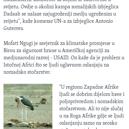
svijetu. Ovdje u okolini kampa somalijskih izbjeglica
Dadaab se nalaze najugroženiji medju ugroženim u
svijetu", kaže komesar UN-a za izbjeglice Antonio
Guterres.
Mofatt Ngugi je savjetnik za klimatske promjene u
Birou za sigurnost hrane u Američkoj agenciji za
medjunarodni razvoj - USAID. On kaže da je problem u
Istočnoj Africi što se ljudi uglavnom oslanjaju na
nomadsko stočarstvo:
"U regionu Zapadne Afrike
ljudi se dobrim dijelom bave i
poljoprivredom i nomadskim
stočarstvom. Ali to nije slučaj
u na Roga Afrike gdje se ljudi
oslanjanju samo na seosko