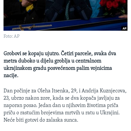
MAGAZIN
O GLASU AMERIKE
Learning English
Foto: AP
PRATITE NAS
Grobovi se kopaju ujutro. Četiri parcele, svaka dva
metra duboko u dijelu groblja u centralnom
ukrajinskom gradu posvećenom palim vojnicima
Jezici
nacije.
Dan počinje za Oleha Itsenka, 29, i Andrija Kuznjecova,
23, ubrzo nakon zore, kada se dva kopača javljaju za
naporan posao. Jedan dan u njihovim životima priča
priču o rastućim brojevima mrtvih u ratu u Ukrajini.
Neće biti gotovi do zalaska sunca.