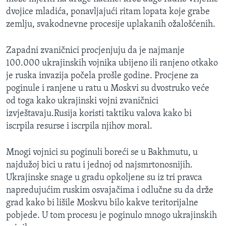
dvojice mladića, ponavljajući ritam lopata koje grabe
zemlju, svakodnevne procesije uplakanih ožalošćenih.
Zapadni zvaničnici procjenjuju da je najmanje
100.000 ukrajinskih vojnika ubijeno ili ranjeno otkako
je ruska invazija počela prošle godine. Procjene za
poginule i ranjene u ratu u Moskvi su dvostruko veće
od toga kako ukrajinski vojni zvaničnici
izvještavaju.Rusija koristi taktiku valova kako bi
iscrpila resurse i iscrpila njihov moral.
Mnogi vojnici su poginuli boreći se u Bakhmutu, u
najdužoj bici u ratu i jednoj od najsmrtonosnijih.
Ukrajinske snage u gradu opkoljene su iz tri pravca
napredujućim ruskim osvajačima i odlučne su da drže
grad kako bi lišile Moskvu bilo kakve teritorijalne
pobjede. U tom procesu je poginulo mnogo ukrajinskih