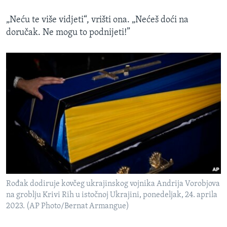
„Neću te više vidjeti“, vrišti ona. „Nećeš doći na
doručak. Ne mogu to podnijeti!”
Rođak dodiruje kovčeg ukrajinskog vojnika Andrija Vorobjova
na groblju Krivi Rih u istočnoj Ukrajini, ponedeljak, 24. aprila
2023. (AP Photo/Bernat Armangue)