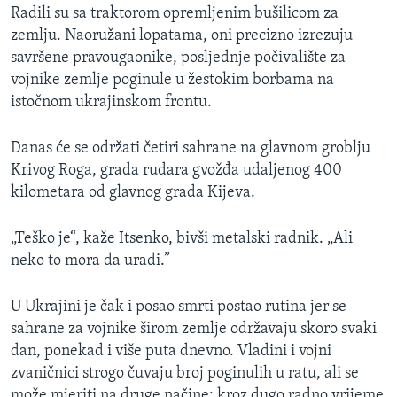
Radili su sa traktorom opremljenim bušilicom za
zemlju. Naoružani lopatama, oni precizno izrezuju
savršene pravougaonike, posljednje počivalište za
vojnike zemlje poginule u žestokim borbama na
istočnom ukrajinskom frontu.
Danas će se održati četiri sahrane na glavnom groblju
Krivog Roga, grada rudara gvožđa udaljenog 400
kilometara od glavnog grada Kijeva.
„Teško je“, kaže Itsenko, bivši metalski radnik. „Ali
neko to mora da uradi.”
U Ukrajini je čak i posao smrti postao rutina jer se
sahrane za vojnike širom zemlje održavaju skoro svaki
dan, ponekad i više puta dnevno. Vladini i vojni
zvaničnici strogo čuvaju broj poginulih u ratu, ali se
može mjeriti na druge načine: kroz dugo radno vrijeme