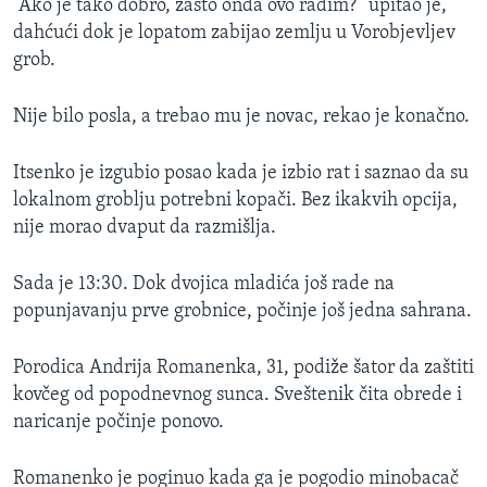
“Ako je tako dobro, zašto onda ovo radim?” upitao je,
dahćući dok je lopatom zabijao zemlju u Vorobjevljev
grob.
Nije bilo posla, a trebao mu je novac, rekao je konačno.
Itsenko je izgubio posao kada je izbio rat i saznao da su
lokalnom groblju potrebni kopači. Bez ikakvih opcija,
nije morao dvaput da razmišlja.
Sada je 13:30. Dok dvojica mladića još rade na
popunjavanju prve grobnice, počinje još jedna sahrana.
Porodica Andrija Romanenka, 31, podiže šator da zaštiti
kovčeg od popodnevnog sunca. Sveštenik čita obrede i
naricanje počinje ponovo.
Romanenko je poginuo kada ga je pogodio minobacač