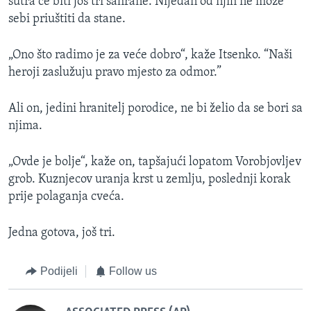
sutra će biti još tri sahrane. Nijedan od njih ne može
sebi priuštiti da stane.
„Ono što radimo je za veće dobro“, kaže Itsenko. “Naši
heroji zaslužuju pravo mjesto za odmor.”
Ali on, jedini hranitelj porodice, ne bi želio da se bori sa
njima.
„Ovde je bolje“, kaže on, tapšajući lopatom Vorobjovljev
grob. Kuznjecov uranja krst u zemlju, poslednji korak
prije polaganja cveća.
Jedna gotova, još tri.
Podijeli
Follow us