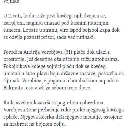
vojnika.
U 11 sati, kada stiže prvi kovčeg, njih dvojica se,
iscrpljeni, naginju unazad pod kasnim jutarnjim
suncem. Lopate u stranu, vire ispod bejzbol kapa dok
se odvija poznati prizor, sada već rutinski.
Porodica Andrija Vorobjova (51) plače dok ulazi u
prostorije. Još desetine ožalošćenih stižu autobusima.
Pokojnikove kolege vojnici plaču dok se kovčeg,
umotan u žuto-plavu boju državne zastave, postavlja na
šljunak. Vorobiov je poginuo u bombaškom napadu u
Bakmutu, ostavivši za sobom troje djece.
Kada sveštenik završi sa pogrebnim obredima,
Vorobjova žena prebacuje ruke preko njegovog kovčega
i plače. Njegova kćerka drži njegove medalje, osvojene
za hrabrost na bojnom polju.