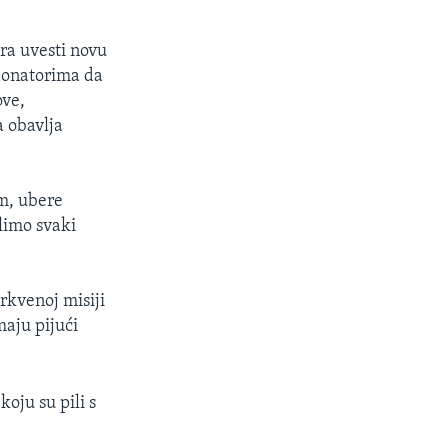
ra uvesti novu
donatorima da
ove,
a obavlja
em, ubere
elimo svaki
rkvenoj misiji
maju pijući
koju su pili s