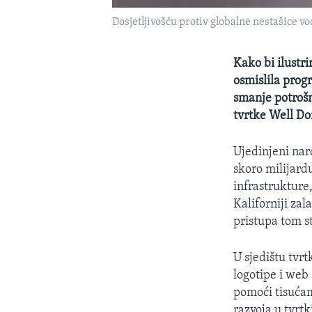
Dosjetljivošću protiv globalne nestašice v
Kako bi ilustr
osmislila prog
smanje potrošn
tvrtke Well D
Ujedinjeni nar
skoro milijard
infrastrukture,
Kaliforniji za
pristupa tom 
U sjedištu tvrt
logotipe i web 
pomoći tisućama
razvoja u tvrtk