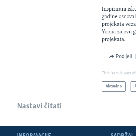
Inspirirani isk
godine osnovala
projekata veza
Yoona za ovu go
projekata.
Podijeli
This item is part of
Aktuelno
Nastavi čitati
INFORMACIJE
SADRŽAJ