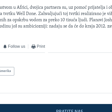
ustvom u Africi, dvojica partnera su, uz pomoć prijatelja i ob
 tvrtku Well Done. Zahvaljujući toj tvrtki realizirano je vi
nih za opskrbu vodom za preko 10 tisuća ljudi. Planovi Josh
dinu još su ambiciozniji: nadaju se da će do kraja 2012. za
Follow us
Print
Amerika
PRATITE NAS