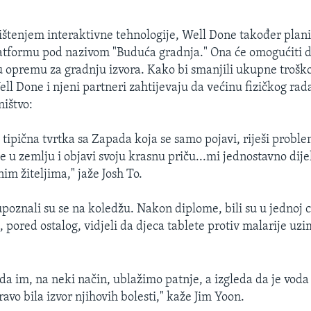
ištenjem interaktivne tehnologije, Well Done također plani
latformu pod nazivom "Buduća gradnja." Ona će omogućiti 
u opremu za gradnju izvora. Kako bi smanjili ukupne trošk
ll Done i njeni partneri zahtijevaju da većinu fizičkog rad
ništvo:
 tipična tvrtka sa Zapada koja se samo pojavi, riješi probl
se u zemlju i objavi svoju krasnu priču...mi jednostavno dij
nim žiteljima," jaže Josh To.
upoznali su se na koledžu. Nakon diplome, bili su u jednoj c
, pored ostalog, vidjeli da djeca tablete protiv malarije uzi
o da im, na neki način, ublažimo patnje, a izgleda da je voda 
avo bila izvor njihovih bolesti," kaže Jim Yoon.