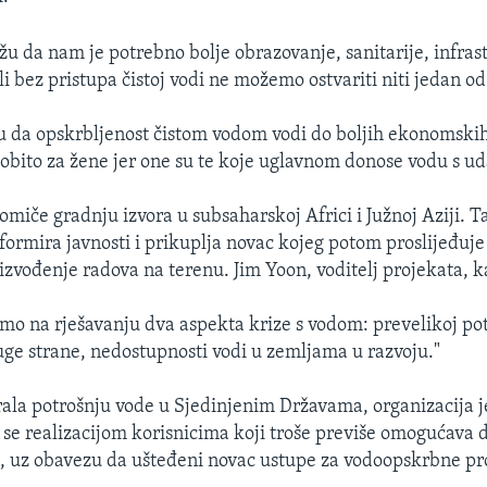
ažu da nam je potrebno bolje obrazovanje, sanitarije, infras
ali bez pristupa čistoj vodi ne možemo ostvariti niti jedan od 
u da opskrbljenost čistom vodom vodi do boljih ekonomskih
obito za žene jer one su te koje uglavnom donose vodu s uda
omiče gradnju izvora u subsaharskoj Africi i Južnoj Aziji. T
nformira javnosti i prikuplja novac kojeg potom proslijeđuj
izvođenje radova na terenu. Jim Yoon, voditelj projekata, k
mo na rješavanju dva aspekta krize s vodom: prevelikoj pot
ruge strane, nedostupnosti vodi u zemljama u razvoju."
irala potrošnju vode u Sjedinjenim Državama, organizacija j
se realizacijom korisnicima koji troše previše omogućava 
, uz obavezu da ušteđeni novac ustupe za vodoopskrbne pr