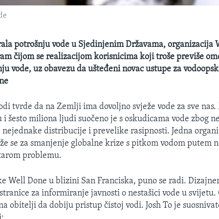
ode
irala potrošnju vode u Sjedinjenim Državama, organizacija 
ram čijom se realizacijom korisnicima koji troše previše o
ju vode, uz obavezu da ušteđeni novac ustupe za vodoopsk
one
odi tvrde da na Zemlji ima dovoljno svježe vode za sve nas
u i šesto miliona ljudi suočeno je s oskudicama vode zbog 
 nejednake distribucije i prevelike rasipnosti. Jedna organi
laže se za smanjenje globalne krize s pitkom vodom putem 
starom problemu.
ke Well Done u blizini San Franciska, puno se radi. Dizajner
stranice za informiranje javnosti o nestašici vode u svijetu. 
 obitelji da dobiju pristup čistoj vodi. Josh To je suosnivate
i: