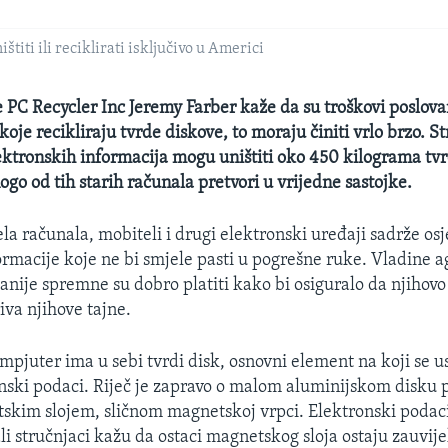
titi ili reciklirati isključivo u Americi
e PC Recycler Inc Jeremy Farber kaže da su troškovi poslovan
koje recikliraju tvrde diskove, to moraju činiti vrlo brzo. St
ektronskih informacija mogu uništiti oko 450 kilograma tv
ogo od tih starih računala pretvori u vrijedne sastojke.
a računala, mobiteli i drugi elektronski uređaji sadrže osj
ormacije koje ne bi smjele pasti u pogrešne ruke. Vladine a
nije spremne su dobro platiti kako bi osiguralo da njihovo
iva njihove tajne.
mpjuter ima u sebi tvrdi disk, osnovni element na koji se u
nski podaci. Riječ je zapravo o malom aluminijskom disku
kim slojem, sličnom magnetskoj vrpci. Elektronski podac
 ali stručnjaci kažu da ostaci magnetskog sloja ostaju zauvij