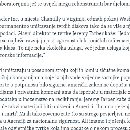
boratorijima još se uvijek mogu rekonstruirati bar djelomi
cler Inc, u mjestu Chantilly u Virginiji, odmah pokraj Wa
 permanentno uništavanje tvrdih diskova tako da se više s 
 podaci. Glavni direktor te tvrtke Jeremy Farber kaže: "Jed
se najbrže razvijaju jest sigurnost elektroničkih informaci
a klasa. To nije neka ekološka usluga, već jedna usluga koj
tronske informacije."
vi uništavaju u posebnom stroju koji ih lomi u sićušne koma
ručuju kompanijama koje iz njih vade vrijedne sastojke popu
 bi to u potpunosti bilo sigurno, američki zakon ne dopušta
ijama i privatnim kompanijama da isporučuju materijale z
odataka u inozemstvo na recikliranje. Jeremy Farber kaže 
 će takvi materijali biti uništeni u Americi: "Imamo rješenje
 i smrti'. Mi ih tako zovemo zato što su strogo povjerljivi, ne
 u Agenciji za nacionalnu sigurnost. Ali imamo i rješenja k
le odvjetničke tvrtke koja ima podatke o nekom procesu za