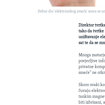
Dobar dio 'elektronskog smeća' mora se uniš
Direktor tvrtk
tako da tvrtke 
uništavanje el
sat te da se mn
Mnoga zastarjel
povjerljive inf
privatne kompa
smeće" ne otkr
Skoro svaki ko
čuvaju elektro
tankim magnets
biti izbrisani,