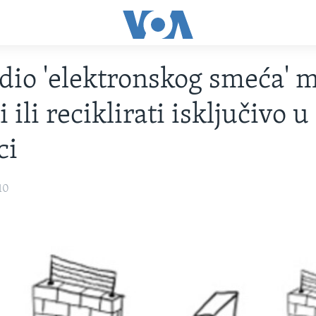
dio 'elektronskog smeća' m
i ili reciklirati isključivo u
ci
10