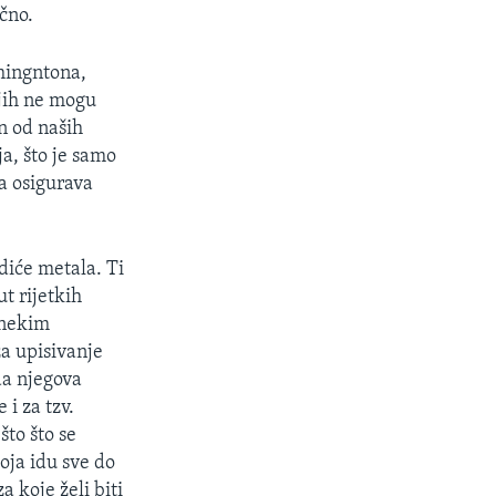
čno.
shingntona,
njih ne mogu
an od naših
ja, što je samo
a osigurava
diće metala. Ti
t rijetkih
 nekim
a upisivanje
da njegova
 i za tzv.
što što se
oja idu sve do
 koje želi biti