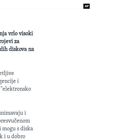
ja vrlo visoki
rojevi za
rdih diskova na
etljive
gencije i
 "elektronsko
snimavaju i
 presvučenom
i mogu s diska
ek i u dobro