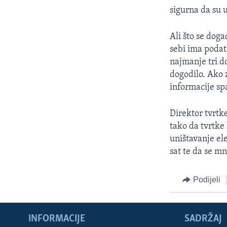
sigurna da su u
Ali što se doga
sebi ima podat
najmanje tri d
dogodilo. Ako 
informacije sp
Direktor tvrtk
tako da tvrtke 
uništavanje el
sat te da se mn
Podijeli
INFORMACIJE
SADRŽAJ