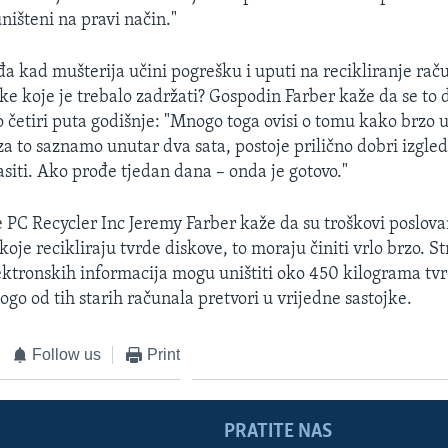
ništeni na pravi način."
đa kad mušterija učini pogrešku i uputi na recikliranje rač
ke koje je trebalo zadržati? Gospodin Farber kaže da se to
o četiri puta godišnje: "Mnogo toga ovisi o tomu kako brzo u
za to saznamo unutar dva sata, postoje prilično dobri izgle
asiti. Ako prođe tjedan dana – onda je gotovo."
e PC Recycler Inc Jeremy Farber kaže da su troškovi poslovan
koje recikliraju tvrde diskove, to moraju činiti vrlo brzo. St
ektronskih informacija mogu uništiti oko 450 kilograma tv
ogo od tih starih računala pretvori u vrijedne sastojke.
Follow us
Print
PRATITE NAS