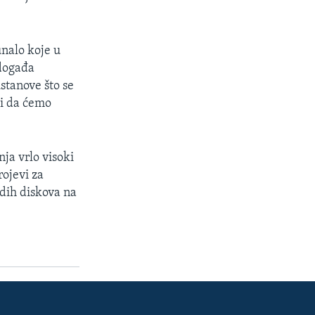
unalo koje u
 događa
stanove što se
di da ćemo
ja vrlo visoki
rojevi za
rdih diskova na