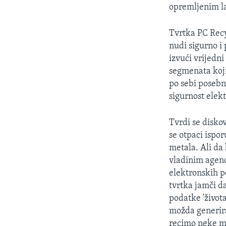
opremljenim la
Tvrtka PC Recy
nudi sigurno i
izvući vrijedni
segmenata koji 
po sebi posebn
sigurnost elek
Tvrdi se disko
se otpaci ispo
metala. Ali da
vladinim agenc
elektronskih p
tvrtka jamči da
podatke 'života
možda generira
recimo neke ma