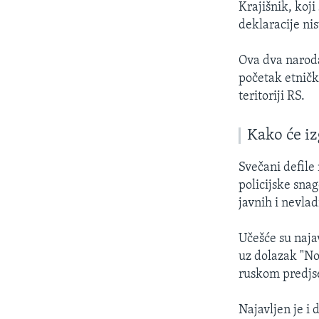
Krajišnik, koj
deklaracije ni
Ova dva naroda
početak etničk
teritoriji RS.
Kako će iz
Svečani defile
policijske snag
javnih i nevlad
Učešće su naja
uz dolazak "No
ruskom predjs
Najavljen je i 