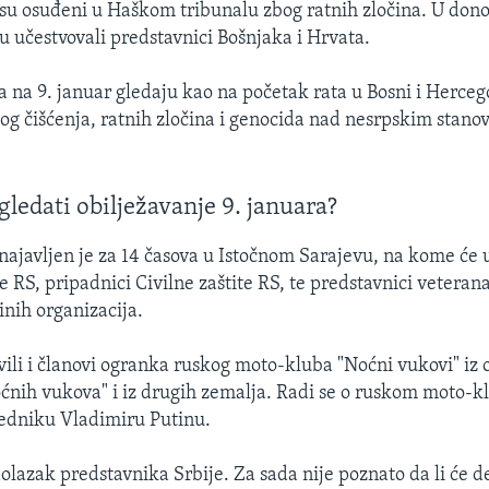
i su osuđeni u Haškom tribunalu zbog ratnih zločina. U don
su učestvovali predstavnici Bošnjaka i Hrvata.
 na 9. januar gledaju kao na početak rata u Bosni i Hercego
og čišćenja, ratnih zločina i genocida nad nesrpskim stano
gledati obilježavanje 9. januara?
 najavljen je za 14 časova u Istočnom Sarajevu, na kome će 
e RS, pripadnici Civilne zaštite RS, te predstavnici veterana
inih organizacija.
vili i članovi ogranka ruskog moto-kluba "Noćni vukovi" iz o
ćnih vukova" i iz drugih zemalja. Radi se o ruskom moto-
edniku Vladimiru Putinu.
dolazak predstavnika Srbije. Za sada nije poznato da li će de