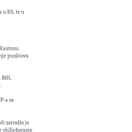
 u RS, te u
u Kantonu
anje punktova
e BiH,
.
P-a sa
t zatražio je
e obilježavanje