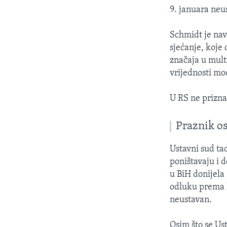
9. januara neu
Schmidt je nav
sjećanje, koje
značaja u mult
vrijednosti m
U RS ne prizna
Praznik os
Ustavni sud ta
poništavaju i 
u BiH donijela
odluku prema k
neustavan.
Osim što se Us