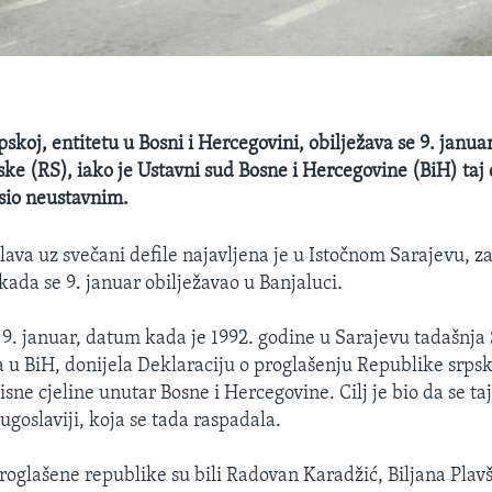
skoj, entitetu u Bosni i Hercegovini, obilježava se 9. janu
ke (RS), iako je Ustavni sud Bosne i Hercegovine (BiH) taj
sio neustavnim.
lava uz svečani defile najavljena je u Istočnom Sarajevu, za
kada se 9. januar obilježavao u Banjaluci.
e 9. januar, datum kada je 1992. godine u Sarajevu tadašnja
 u BiH, donijela Deklaraciju o proglašenju Republike srps
sne cjeline unutar Bosne i Hercegovine. Cilj je bio da se ta
ugoslaviji, koja se tada raspadala.
oglašene republike su bili Radovan Karadžić, Biljana Plav