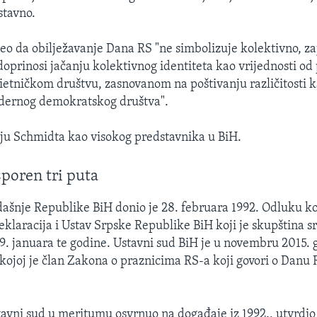
stavno.
eo da obilježavanje Dana RS "ne simbolizuje kolektivno, z
 doprinosi jačanju kolektivnog identiteta kao vrijednosti o
ietničkom društvu, zasnovanom na poštivanju različitosti 
odernog demokratskog društva".
ju Schmidta kao visokog predstavnika u BiH.
poren tri puta
dašnje Republike BiH donio je 28. februara 1992. Odluku k
deklaracija i Ustav Srpske Republike BiH koji je skupština 
 9. januara te godine. Ustavni sud BiH je u novembru 2015.
ojoj je član Zakona o praznicima RS-a koji govori o Danu 
tavni sud u meritumu osvrnuo na događaje iz 1992., utvrdio j