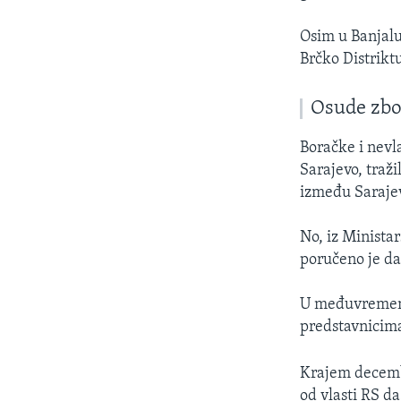
Osim u Banjalu
Brčko Distrikt
Osude zbog
Boračke i nevl
Sarajevo, traž
između Sarajeva
No, iz Minista
poručeno je da 
U međuvremenu
predstavnicima
Krajem decembr
od vlasti RS d