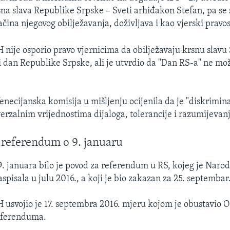
rsna slava Republike Srpske – Sveti arhiđakon Stefan, pa se 
čina njegovog obilježavanja, doživljava i kao vjerski pravos
H nije osporio pravo vjernicima da obilježavaju krsnu slavu
i dan Republike Srpske, ali je utvrdio da "Dan RS-a" ne može
necijanska komisija u mišljenju ocijenila da je "diskriminat
verzalnim vrijednostima dijaloga, tolerancije i razumijevanj
 referendum o 9. januaru
9. januara bilo je povod za referendum u RS, kojeg je Naro
aspisala u julu 2016., a koji je bio zakazan za 25. septembar
H usvojio je 17. septembra 2016. mjeru kojom je obustavio 
referenduma.