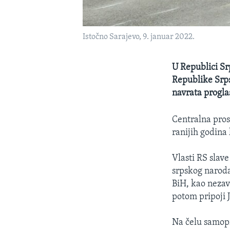
Istočno Sarajevo, 9. januar 2022.
U Republici Srp
Republike Srps
navrata progla
Centralna pros
ranijih godina 
Vlasti RS slav
srpskog naroda
BiH, kao nezavi
potom pripoji J
Na čelu samopr