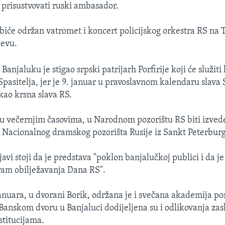
, prisustvovati ruski ambasador.
biće održan vatromet i koncert policijskog orkestra RS na T
jevu.
Banjaluku je stigao srpski patrijarh Porfirije koji će služiti 
pasitelja, jer je 9. januar u pravoslavnom kalendaru slava S
 kao krsna slava RS.
 u večernjim časovima, u Narodnom pozorištu RS biti izve
!" Nacionalnog dramskog pozorišta Rusije iz Sankt Peterbur
avi stoji da je predstava "poklon banjalučkoj publici i da j
ram obilježavanja Dana RS".
januara, u dvorani Borik, održana je i svečana akademija 
u Banskom dvoru u Banjaluci dodijeljena su i odlikovanja za
stitucijama.