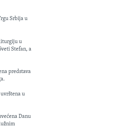
rgu Srbija u
liturgiju u
veti Stefan, a
dena predstava
ga.
e uvrštena u
posvećena Danu
služnim