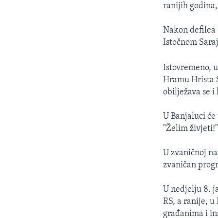
ranijih godina
Nakon defilea 
Istočnom Sara
Istovremeno, u 
Hramu Hrista S
obilježava se i
U Banjaluci će
"Želim živjeti
U zvaničnoj naj
zvaničan prog
U nedjelju 8. 
RS, a ranije, 
građanima i in