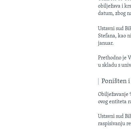
obilježava i k
datum, zbog na
Ustavni sud Bi
Stefana, kao n
januar.
Prethodno je Ve
u skladu s uni
Poništen i
Obilježavanje 
ovog entiteta r
Ustavni sud Bi
raspisivanju 