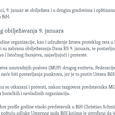
ci, 9. januar se obilježava i u drugim gradovima i opštinama
u BiH.
 obilježavanja 9. januara
adine organizacije, kao i udruženje žrtava proteklog rata 
ili su zabranu obilježavanja Dana RS 9. januara, te postavlj
 i Istočnog Sarajeva, najavljujući i proteste.
rstva unutrašnjih poslova (MUP) drugog entiteta, Federacij
neće biti postavljanja punktova, jer je to protiv Ustava BiH
 su otkazani i protesti, nakon razgovora predstavnika MU
 boračkih i nevladinih organizacija.
a prošle godine visoki predstavnik u BiH Christian Schmid
a poštuju odluke Ustavnog suda BiH kojima je utvrđeno da j