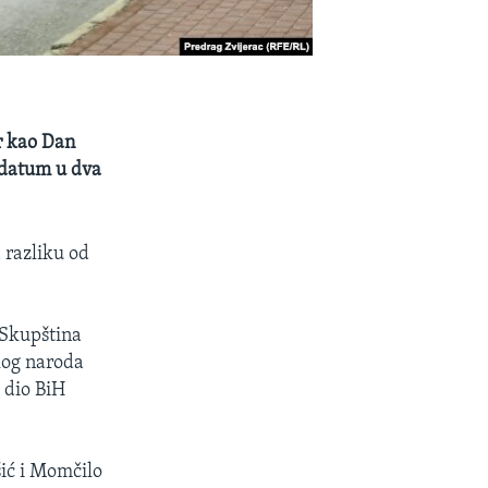
ar kao Dan
 datum u dva
 razliku od
 Skupština
kog naroda
j dio BiH
šić i Momčilo