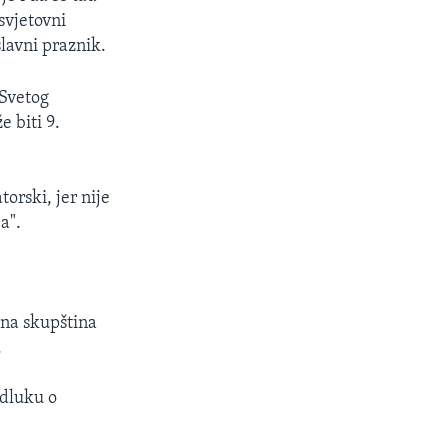
svjetovni
lavni praznik.
 Svetog
 biti 9.
orski, jer nije
a".
dna skupština
.
Odluku o