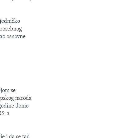
ajedničko
d posebnog
kao osnovne
ojom se
srpskog naroda
 godine donio
RS-a
e i da se tad