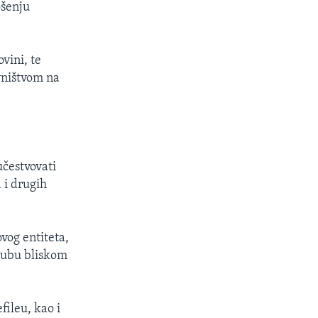
ošenju
vini, te
vništvom na
učestvovati
 i drugih
vog entiteta,
klubu bliskom
fileu, kao i