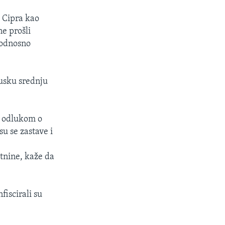
a Cipra kao
e prošli
 odnosno
rusku srednju
i odlukom o
u se zastave i
tnine, kaže da
fiscirali su