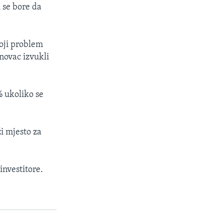
 se bore da
koji problem
 novac izvukli
% ukoliko se
ži mjesto za
investitore.