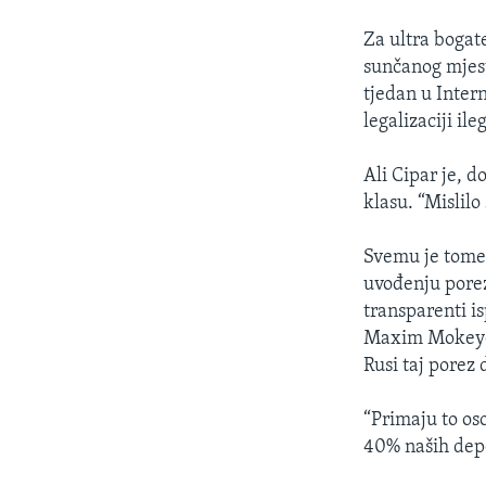
Za ultra bogat
sunčanog mjest
tjedan u Inter
legalizaciji il
Ali Cipar je, 
klasu. “Mislilo
Svemu je tome 
uvođenju porez
transparenti i
Maxim Mokeyev
Rusi taj porez 
“Primaju to oso
40% naših depo