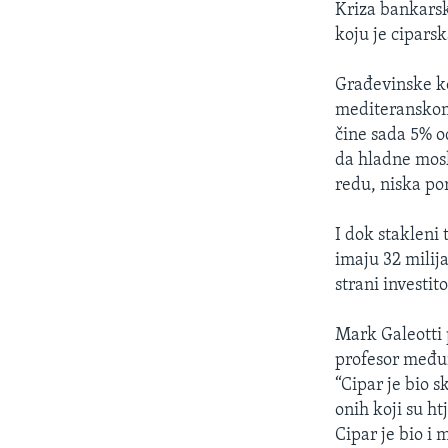
Kriza bankarsk
koju je cipars
Građevinske k
mediteranskom 
čine sada 5% o
da hladne mos
redu, niska por
I dok stakleni
imaju 32 milij
strani investit
Mark Galeotti 
profesor među
“Cipar je bio s
onih koji su ht
Cipar je bio i 