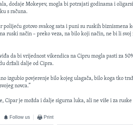
ala, dodaje Mokeyev, mogla bi potrajati godinama i oligarsi
uku s računa.
ar polijeću gotovo svakog sata i puni su ruskih biznismena 
i na ruski način – preko veza, na bilo koji način, ne bi li svoj
đa da bi vrijednost vikendica na Cipru mogla pasti za 50
du držali dalje od Cipra.
no izgubio povjerenje bilo kojeg ulagača, bilo koga tko tra
svojeg novca.”
e, Cipar je možda i dalje sigurna luka, ali ne više i za ruske 
Follow us
Print