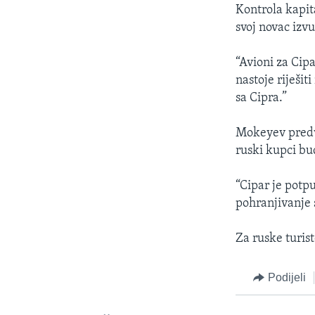
Kontrola kapit
svoj novac izv
“Avioni za Cip
nastoje riješit
sa Cipra.”
Mokeyev predvi
ruski kupci bu
“Cipar je potpu
pohranjivanje 
Za ruske turist
Podijeli