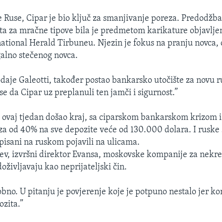
e Ruse, Cipar je bio ključ za smanjivanje poreza. Predodžb
a za mračne tipove bila je predmetom karikature objavljen
national Herald Tirbuneu. Njezin je fokus na pranju novca,
egalno stečenog novca.
dodaje Galeotti, također postao bankarsko utočište za novu 
 se da Cipar uz preplanuli ten jamči i sigurnost.”
ovaj tjedan došao kraj, sa ciparskom bankarskom krizom 
a od 40% na sve depozite veće od 130.000 dolara. I ruske s
spisani na ruskom pojavili na ulicama.
, izvršni direktor Evansa, moskovske kompanije za nekre
doživljavaju kao neprijateljski čin.
bno. U pitanju je povjerenje koje je potpuno nestalo jer kon
zita.”