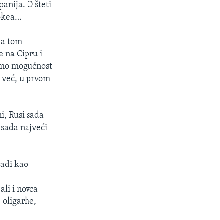
anija. O šteti
ookea…
na tom
 na Cipru i
samo mogućnost
 već, u prvom
i, Rusi sada
 sada najveći
radi kao
ali i novca
e oligarhe,