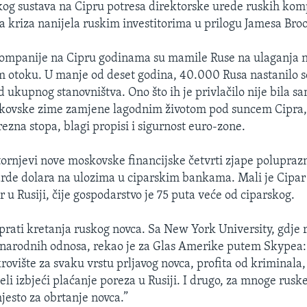
og sustava na Cipru potresa direktorske urede ruskih komp
ka kriza nanijela ruskim investitorima u prilogu Jamesa Br
ompanije na Cipru godinama su mamile Ruse na ulaganja 
otoku. U manje od deset godina, 40.000 Rusa nastanilo se
d ukupnog stanovništva. Ono što ih je privlačilo nije bila 
kovske zime zamjene lagodnim životom pod suncem Cipra,
ezna stopa, blagi propisi i sigurnost euro-zone.
 tornjevi nove moskovske financijske četvrti zjape poluprazn
arde dolara na ulozima u ciparskim bankama. Mali je Cipar
or u Rusiji, čije gospodarstvo je 75 puta veće od ciparskog.
prati kretanja ruskog novca. Sa New York University, gdje 
narodnih odnosa, rekao je za Glas Amerike putem Skypea:
krovište za svaku vrstu prljavog novca, profita od kriminala, 
jeli izbjeći plaćanje poreza u Rusiji. I drugo, za mnoge rusk
mjesto za obrtanje novca.”