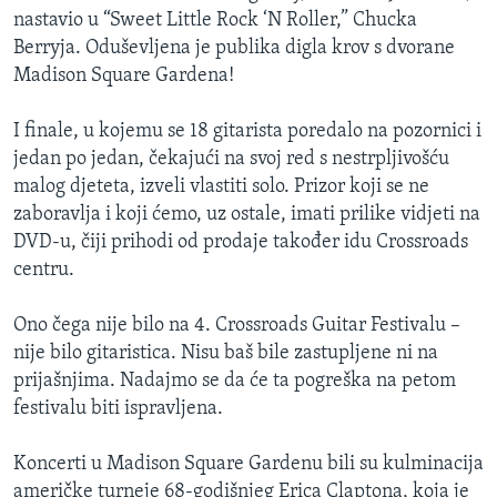
nastavio u “Sweet Little Rock ‘N Roller,” Chucka
Berryja. Oduševljena je publika digla krov s dvorane
Madison Square Gardena!
I finale, u kojemu se 18 gitarista poredalo na pozornici i
jedan po jedan, čekajući na svoj red s nestrpljivošću
malog djeteta, izveli vlastiti solo. Prizor koji se ne
zaboravlja i koji ćemo, uz ostale, imati prilike vidjeti na
DVD-u, čiji prihodi od prodaje također idu Crossroads
centru.
Ono čega nije bilo na 4. Crossroads Guitar Festivalu –
nije bilo gitaristica. Nisu baš bile zastupljene ni na
prijašnjima. Nadajmo se da će ta pogreška na petom
festivalu biti ispravljena.
Koncerti u Madison Square Gardenu bili su kulminacija
američke turneje 68-godišnjeg Erica Claptona, koja je