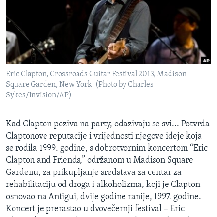
MAGAZIN
O GLASU AMERIKE
Learning English
Eric Clapton, Crossroads Guitar Festival 2013, Madison
PRATITE NAS
Square Garden, New York. (Photo by Charles
Sykes/Invision/AP)
Jezici
Kad Clapton poziva na party, odazivaju se svi... Potvrda
Claptonove reputacije i vrijednosti njegove ideje koja
se rodila 1999. godine, s dobrotvornim koncertom “Eric
Clapton and Friends,” održanom u Madison Square
Gardenu, za prikupljanje sredstava za centar za
rehabilitaciju od droga i alkoholizma, koji je Clapton
osnovao na Antigui, dvije godine ranije, 1997. godine.
Koncert je prerastao u dvovečernji festival – Eric