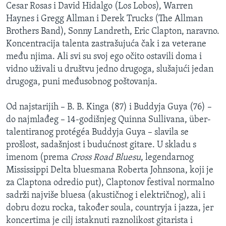
Cesar Rosas i David Hidalgo (Los Lobos), Warren
Haynes i Gregg Allman i Derek Trucks (The Allman
Brothers Band), Sonny Landreth, Eric Clapton, naravno.
Koncentracija talenta zastrašujuća čak i za veterane
među njima. Ali svi su svoj ego očito ostavili doma i
vidno uživali u društvu jedno drugoga, slušajući jedan
drugoga, puni međusobnog poštovanja.
Od najstarijih – B. B. Kinga (87) i Buddyja Guya (76) –
do najmlađeg – 14-godišnjeg Quinna Sullivana, über-
talentiranog protégéa Buddyja Guya – slavila se
prošlost, sadašnjost i budućnost gitare. U skladu s
imenom (prema
Cross Road Bluesu
, legendarnog
Mississippi Delta bluesmana Roberta Johnsona, koji je
za Claptona odredio put), Claptonov festival normalno
sadrži najviše bluesa (akustičnog i električnog), ali i
dobru dozu rocka, također soula, countryja i jazza, jer
koncertima je cilj istaknuti raznolikost gitarista i