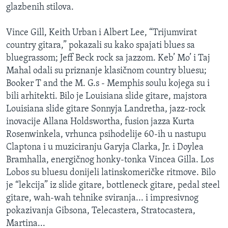
glazbenih stilova.
Vince Gill, Keith Urban i Albert Lee, “Trijumvirat
country gitara,” pokazali su kako spajati blues sa
bluegrassom; Jeff Beck rock sa jazzom. Keb’ Mo’ i Taj
Mahal odali su priznanje klasičnom country bluesu;
Booker T and the M. G.s - Memphis soulu kojega su i
bili arhitekti. Bilo je Louisiana slide gitare, majstora
Louisiana slide gitare Sonnyja Landretha, jazz-rock
inovacije Allana Holdswortha, fusion jazza Kurta
Rosenwinkela, vrhunca psihodelije 60-ih u nastupu
Claptona i u muziciranju Garyja Clarka, Jr. i Doylea
Bramhalla, energičnog honky-tonka Vincea Gilla. Los
Lobos su bluesu donijeli latinskomeričke ritmove. Bilo
je “lekcija” iz slide gitare, bottleneck gitare, pedal steel
gitare, wah-wah tehnike sviranja... i impresivnog
pokazivanja Gibsona, Telecastera, Stratocastera,
Martina...