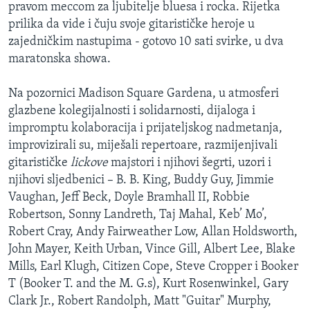
pravom meccom za ljubitelje bluesa i rocka. Rijetka
prilika da vide i čuju svoje gitarističke heroje u
zajedničkim nastupima - gotovo 10 sati svirke, u dva
maratonska showa.
Na pozornici Madison Square Gardena, u atmosferi
glazbene kolegijalnosti i solidarnosti, dijaloga i
impromptu kolaboracija i prijateljskog nadmetanja,
improvizirali su, miješali repertoare, razmijenjivali
gitarističke
lickove
majstori i njihovi šegrti, uzori i
njihovi sljedbenici – B. B. King, Buddy Guy, Jimmie
Vaughan, Jeff Beck, Doyle Bramhall II, Robbie
Robertson, Sonny Landreth, Taj Mahal, Keb’ Mo’,
Robert Cray, Andy Fairweather Low, Allan Holdsworth,
John Mayer, Keith Urban, Vince Gill, Albert Lee, Blake
Mills, Earl Klugh, Citizen Cope, Steve Cropper i Booker
T (Booker T. and the M. G.s), Kurt Rosenwinkel, Gary
Clark Jr., Robert Randolph, Matt "Guitar" Murphy,