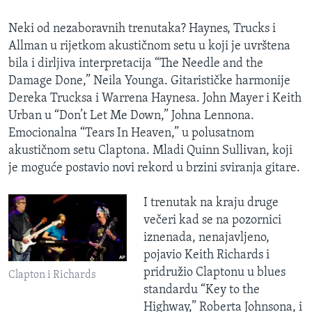
Neki od nezaboravnih trenutaka? Haynes, Trucks i
Allman u rijetkom akustičnom setu u koji je uvrštena
bila i dirljiva interpretacija “The Needle and the
Damage Done,” Neila Younga. Gitarističke harmonije
Dereka Trucksa i Warrena Haynesa. John Mayer i Keith
Urban u “Don’t Let Me Down,” Johna Lennona.
Emocionalna “Tears In Heaven,” u polusatnom
akustičnom setu Claptona. Mladi Quinn Sullivan, koji
je moguće postavio novi rekord u brzini sviranja gitare.
I trenutak na kraju druge
večeri kad se na pozornici
iznenada, nenajavljeno,
pojavio Keith Richards i
pridružio Claptonu u blues
Clapton i Richards
standardu “Key to the
Highway,” Roberta Johnsona, i