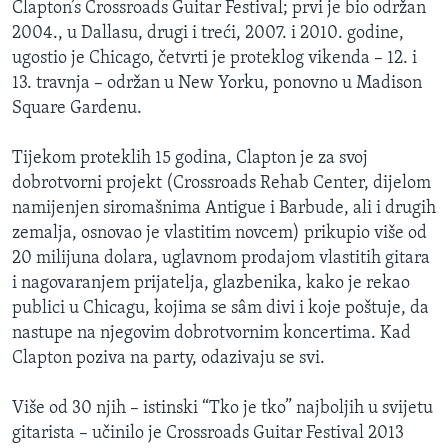
Clapton’s Crossroads Guitar Festival; prvi je bio održan
2004., u Dallasu, drugi i treći, 2007. i 2010. godine,
ugostio je Chicago, četvrti je proteklog vikenda – 12. i
13. travnja – održan u New Yorku, ponovno u Madison
Square Gardenu.
Tijekom proteklih 15 godina, Clapton je za svoj
dobrotvorni projekt (Crossroads Rehab Center, dijelom
namijenjen siromašnima Antigue i Barbude, ali i drugih
zemalja, osnovao je vlastitim novcem) prikupio više od
20 milijuna dolara, uglavnom prodajom vlastitih gitara
i nagovaranjem prijatelja, glazbenika, kako je rekao
publici u Chicagu, kojima se sâm divi i koje poštuje, da
nastupe na njegovim dobrotvornim koncertima. Kad
Clapton poziva na party, odazivaju se svi.
Više od 30 njih – istinski “Tko je tko” najboljih u svijetu
gitarista – učinilo je Crossroads Guitar Festival 2013