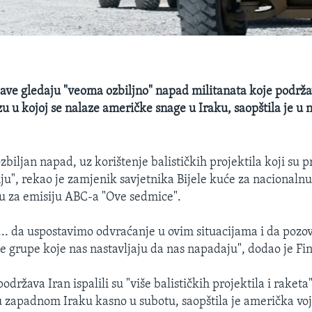
ave gledaju "veoma ozbiljno" napad militanata koje podrž
 u kojoj se nalaze američke snage u Iraku, saopštila je u n
 ozbiljan napad, uz korištenje balističkih projektila koji su p
nju", rekao je zamjenik savjetnika Bijele kuće za nacionalnu
ju za emisiju ABC-a "Ove sedmice".
. da uspostavimo odvraćanje u ovim situacijama i da poz
e grupe koje nas nastavljaju da nas napadaju", dodao je Fin
podržava Iran ispalili su "više balističkih projektila i raket
 zapadnom Iraku kasno u subotu, saopštila je američka vojs