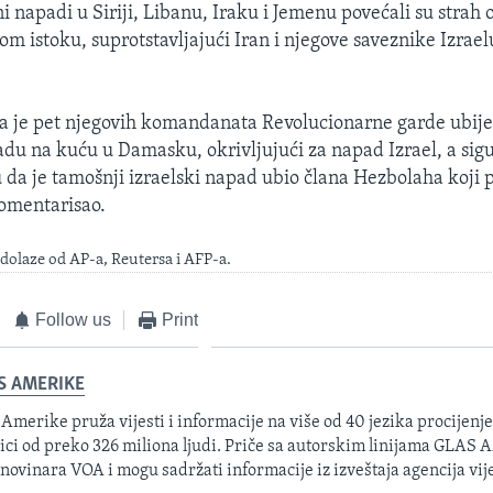
i napadi u Siriji, Libanu, Iraku i Jemenu povećali su strah o
om istoku, suprotstavljajući Iran i njegove saveznike Izrael
da je pet njegovih komandanata Revolucionarne garde ubij
u na kuću u Damasku, okrivljujući za napad Izrael, a sigu
u da je tamošnji izraelski napad ubio člana Hezbolaha koji 
komentarisao.
dolaze od AP-a, Reutersa i AFP-a.
Follow us
Print
S AMERIKE
 Amerike pruža vijesti i informacije na više od 40 jezika procijenj
ici od preko 326 miliona ljudi. Priče sa autorskim linijama GLAS
 novinara VOA i mogu sadržati informacije iz izveštaja agencija vije