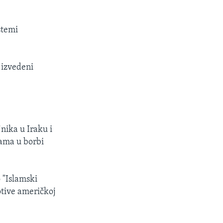
stemi
 izvedeni
nika u Iraku i
gama u borbi
 "Islamski
otive američkoj