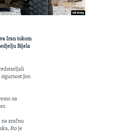
ava Iran tokom
edjelju Bijela
redstavljali
 sigurnost Jon
ovemo na
er.
a" na zračnu
ka, što je