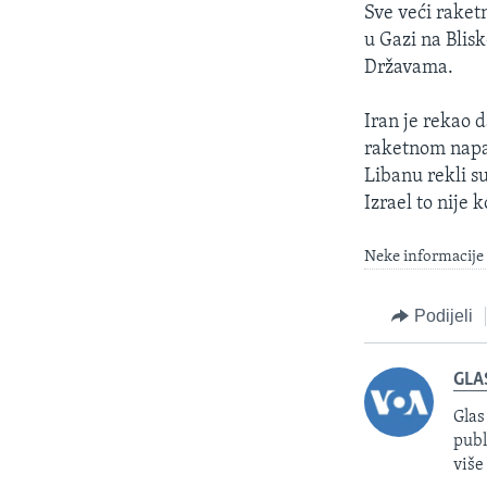
Sve veći raketn
u Gazi na Blisk
Državama.
Iran je rekao 
raketnom napad
Libanu rekli s
Izrael to nije 
Neke informacije 
Podijeli
GLA
Glas
publ
više