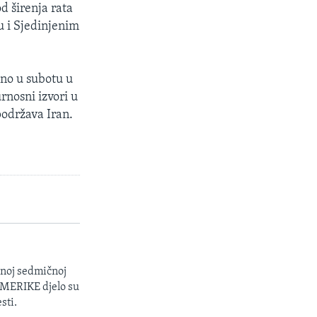
d širenja rata
u i Sjedinjenim
eno u subotu u
rnosni izvori u
podržava Iran.
enoj sedmičnoj
 AMERIKE djelo su
sti.