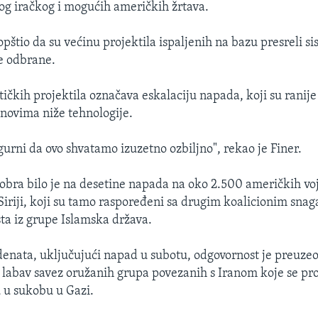
og iračkog i mogućih američkih žrtava.
pštio da su većinu projektila ispaljenih na bazu presreli si
e odbrane.
tičkih projektila označava eskalaciju napada, koji su ranije
novima niže tehnologije.
gurni da ovo shvatamo izuzetno ozbiljno", rekao je Finer.
obra bilo je na desetine napada na oko 2.500 američkih voj
Siriji, koji su tamo raspoređeni sa drugim koalicionim sna
sta iz grupe Islamska država.
denata, uključujući napad u subotu, odgovornost je preuzeo
, labav savez oružanih grupa povezanih s Iranom koje se pr
u u sukobu u Gazi.