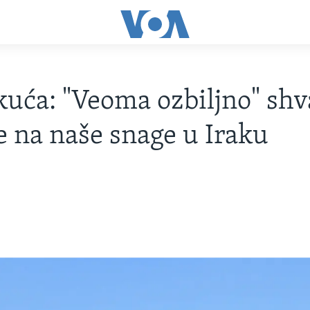
 kuća: "Veoma ozbiljno" sh
 na naše snage u Iraku