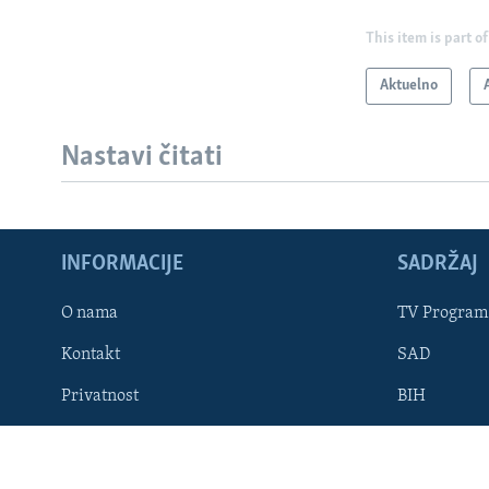
This item is part of
Aktuelno
Nastavi čitati
Learning English
INFORMACIJE
SADRŽAJ
PRATITE NAS
O nama
TV Program
Kontakt
SAD
Jezici
Privatnost
BIH
Dostupnost
STAVOVI V