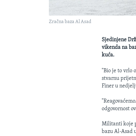
Zračna baza Al Asad
Sjedinjene Drž
vikenda na bazu
kuća.
"Bio je to vrlo
stvarnu prijet
Finer u nedjel
"Reagovaćemo..
odgovornost ov
Militanti koje 
bazu Al-Asad u