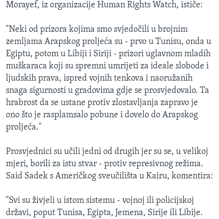
Morayef, iz organizacije Human Rights Watch, ističe:
"Neki od prizora kojima smo svjedočili u brojnim
zemljama Arapskog proljeća su - prvo u Tunisu, onda u
Egiptu, potom u Libiji i Siriji - prizori uglavnom mladih
muškaraca koji su spremni umrijeti za ideale slobode i
ljudskih prava, ispred vojnih tenkova i naoružanih
snaga sigurnosti u gradovima gdje se prosvjedovalo. Ta
hrabrost da se ustane protiv zlostavljanja zapravo je
ono što je rasplamsalo pobune i dovelo do Arapskog
proljeća."
Prosvjednici su učili jedni od drugih jer su se, u velikoj
mjeri, borili za istu stvar - protiv represivnog režima.
Said Sadek s Američkog sveučilišta u Kairu, komentira:
"Svi su živjeli u istom sistemu - vojnoj ili policijskoj
državi, poput Tunisa, Egipta, Jemena, Sirije ili Libije.