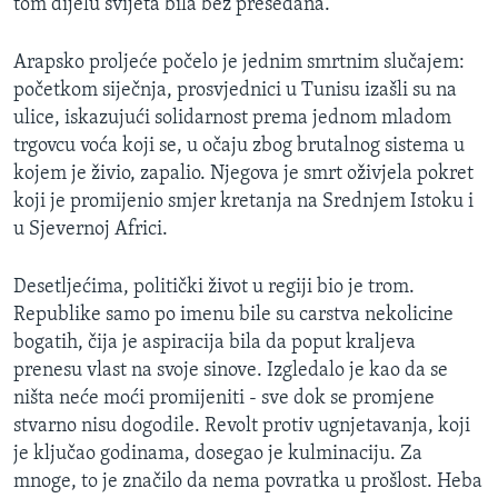
tom dijelu svijeta bila bez presedana.
Arapsko proljeće počelo je jednim smrtnim slučajem:
početkom siječnja, prosvjednici u Tunisu izašli su na
ulice, iskazujući solidarnost prema jednom mladom
trgovcu voća koji se, u očaju zbog brutalnog sistema u
kojem je živio, zapalio. Njegova je smrt oživjela pokret
koji je promijenio smjer kretanja na Srednjem Istoku i
u Sjevernoj Africi.
Desetljećima, politički život u regiji bio je trom.
Republike samo po imenu bile su carstva nekolicine
bogatih, čija je aspiracija bila da poput kraljeva
prenesu vlast na svoje sinove. Izgledalo je kao da se
ništa neće moći promijeniti - sve dok se promjene
stvarno nisu dogodile. Revolt protiv ugnjetavanja, koji
je ključao godinama, dosegao je kulminaciju. Za
mnoge, to je značilo da nema povratka u prošlost. Heba