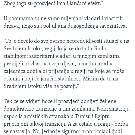
Zbog toga su prosvjedi imali lančani efekt."
U pobunama su ne samo mijenjani vladari i vlast tih
država, nego su i poljuljana dugogodišnja savezništva.
"To je dovelo do svojevrsne nepredvidivosti situacije na
Srednjem Istoku, regiji koja se do tada činila
stabilnom: autoritarni vladari u mnogim zemljama
prenijeli bi vlast na svoju djecu, a međunarodna
zajednica dobila bi prijatelje u regiji na koje se može
osloniti i koji će jamčiti stabilnost. Mislim da to na
Srednjem Istoku više ne postoji."
Tek će se vidjeti hoće li prosvjedi donijeti željene
demokratske tranzicije u tim zemljama. Neki smatraju
uspon islamističkih stranaka u Tunisu i Egiptu
prijetnjom takvoj tranziciji. A za ostale u regiji - borba
se nastavlja. No, jedno je sigurno: hrabri mladi ljudi