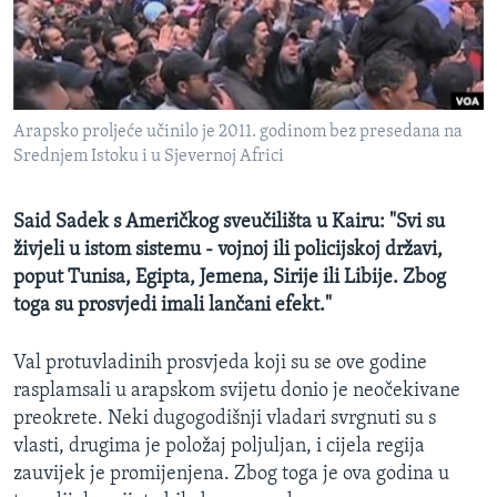
MAGAZIN
O GLASU AMERIKE
Learning English
Arapsko proljeće učinilo je 2011. godinom bez presedana na
Srednjem Istoku i u Sjevernoj Africi
PRATITE NAS
Said Sadek s Američkog sveučilišta u Kairu: "Svi su
živjeli u istom sistemu - vojnoj ili policijskoj državi,
poput Tunisa, Egipta, Jemena, Sirije ili Libije. Zbog
Jezici
toga su prosvjedi imali lančani efekt."
Val protuvladinih prosvjeda koji su se ove godine
rasplamsali u arapskom svijetu donio je neočekivane
preokrete. Neki dugogodišnji vladari svrgnuti su s
vlasti, drugima je položaj poljuljan, i cijela regija
zauvijek je promijenjena. Zbog toga je ova godina u