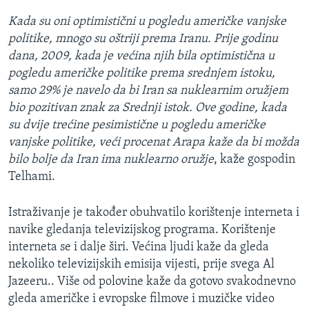
Kada su oni optimistični u pogledu američke vanjske
politike, mnogo su oštriji prema Iranu. Prije godinu
dana, 2009, kada je većina njih bila optimistična u
pogledu američke politike prema srednjem istoku,
samo 29% je navelo da bi Iran sa nuklearnim oružjem
bio pozitivan znak za Srednji istok. Ove godine, kada
su dvije trećine pesimistične u pogledu američke
vanjske politike, veći procenat Arapa kaže da bi možda
bilo bolje da Iran ima nuklearno oružje
, kaže gospodin
Telhami.
Istraživanje je također obuhvatilo korištenje interneta i
navike gledanja televizijskog programa. Korištenje
interneta se i dalje širi. Većina ljudi kaže da gleda
nekoliko televizijskih emisija vijesti, prije svega Al
Jazeeru.. Više od polovine kaže da gotovo svakodnevno
gleda američke i evropske filmove i muzičke video