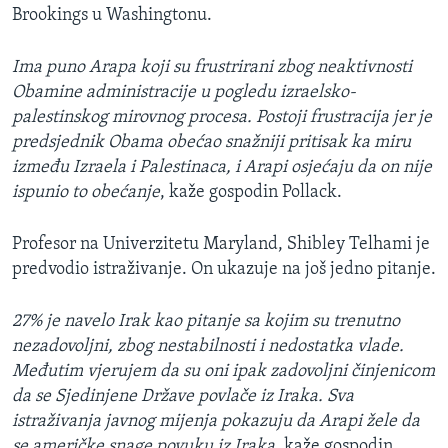
Brookings u Washingtonu.
Ima puno Arapa koji su frustrirani zbog neaktivnosti
Obamine administracije u pogledu izraelsko-
palestinskog mirovnog procesa. Postoji frustracija jer je
predsjednik Obama obećao snažniji pritisak ka miru
između Izraela i Palestinaca, i Arapi osjećaju da on nije
ispunio to obećanje
, kaže gospodin Pollack.
Profesor na Univerzitetu Maryland, Shibley Telhami je
predvodio istraživanje. On ukazuje na još jedno pitanje.
27% je navelo Irak kao pitanje sa kojim su trenutno
nezadovoljni, zbog nestabilnosti i nedostatka vlade.
Međutim vjerujem da su oni ipak zadovoljni činjenicom
da se Sjedinjene Države povlače iz Iraka. Sva
istraživanja javnog mijenja pokazuju da Arapi žele da
se američke snage povuku iz Iraka
, kaže gospodin