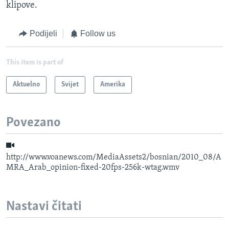
klipove.
Podijeli
Follow us
This item is part of
Aktuelno
Svijet
Amerika
Povezano
http://www.voanews.com/MediaAssets2/bosnian/2010_08/A
MRA_Arab_opinion-fixed-20fps-256k-wtag.wmv
Nastavi čitati