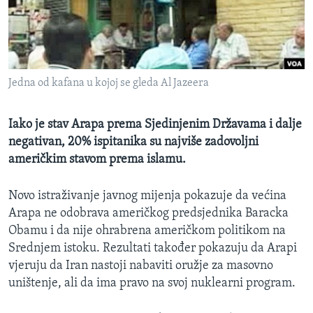
MAGAZIN
O GLASU AMERIKE
Learning English
Jedna od kafana u kojoj se gleda Al Jazeera
PRATITE NAS
Iako je stav Arapa prema Sjedinjenim Državama i dalje
negativan, 20% ispitanika su najviše zadovoljni
američkim stavom prema islamu.
Jezici
Novo istraživanje javnog mijenja pokazuje da većina
Arapa ne odobrava američkog predsjednika Baracka
Obamu i da nije ohrabrena američkom politikom na
Srednjem istoku. Rezultati također pokazuju da Arapi
vjeruju da Iran nastoji nabaviti oružje za masovno
uništenje, ali da ima pravo na svoj nuklearni program.