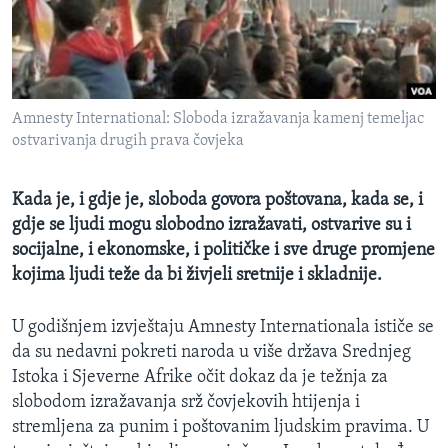
MAGAZIN
O GLASU AMERIKE
Learning English
Amnesty International: Sloboda izražavanja kamenj temeljac
ostvarivanja drugih prava čovjeka
PRATITE NAS
Kada je, i gdje je, sloboda govora poštovana, kada se, i
gdje se ljudi mogu slobodno izražavati, ostvarive su i
socijalne, i ekonomske, i političke i sve druge promjene
Jezici
kojima ljudi teže da bi živjeli sretnije i skladnije.
U godišnjem izvještaju Amnesty Internationala ističe se
da su nedavni pokreti naroda u više država Srednjeg
Istoka i Sjeverne Afrike očit dokaz da je težnja za
slobodom izražavanja srž čovjekovih htijenja i
stremljena za punim i poštovanim ljudskim pravima. U