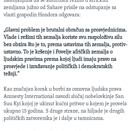
nastojanjima da se autoritani režimi u afričkim
zemljama južno od Sahare prisile na odstupanje sa
vlasti gospodin Hondora odgovara:
„Glavni problem je brutalni obračun sa prosvjednicima.
Vlade i režimi tih zemalja koriste svu raspoloživu silu
bez obzira što je to, prema ustavima tih zemalja, protiv-
ustavno. To je kršenje i Povelje afričkih zemalja o
ljudskim pravima prema kojoj ljudi imaju pravo na
prosvjede i izražavanje političkih i demokratskih
težnji.“
Kao značajan korak u borbi za osnovna ljudska prava
Amnesty International navodi slučaj nobelovkinje San
Suu Kyi kojoj je ukinut kućni pritvor u kojem je provela
ukupno 15 godina. S druge strane, na hiljade je drugih
političkih zatvorenika je i dalje u tamnicama.