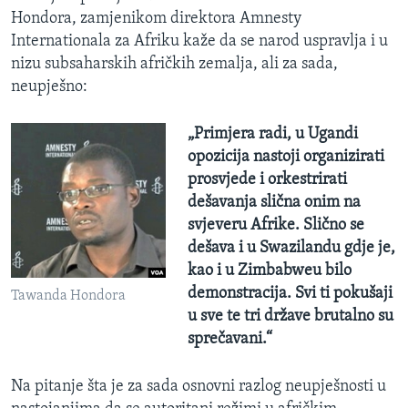
Hondora, zamjenikom direktora Amnesty
Internationala za Afriku kaže da se narod uspravlja i u
nizu subsaharskih afričkih zemalja, ali za sada,
neupješno:
„Primjera radi, u Ugandi
opozicija nastoji organizirati
prosvjede i orkestrirati
dešavanja slična onim na
svjeveru Afrike. Slično se
dešava i u Swazilandu gdje je,
kao i u Zimbabweu bilo
demonstracija. Svi ti pokušaji
Tawanda Hondora
u sve te tri države brutalno su
sprečavani.“
Na pitanje šta je za sada osnovni razlog neupješnosti u