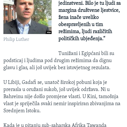
jedinstveni. Bilo je tu ljudi sa
margina društvene ljestvice,
žena inače uveliko
obespravljenih u tim
režimima, ljudi različitih
političkih ubjeđenja.“
Philip Luther
Tunižani i Egipćani bili su
podsticaj i ljudima pod drugim režimima da dignu
glavu i glas, ali još uvijek bez istovjetnog rezulata.
U Libiji, Gadafi se, unatoč širokoj pobuni koja je
prerasla u oružani sukob, još uvijek održava. Ni u
Bahreinu nije došlo promjene vlasti. U Kini, tamošnja
vlast je spriječila svaki nemir inspiriran zbivanjima na
Srednjem Istoku.
Kada je u pitanju sub-saharska Afrika Tawanda