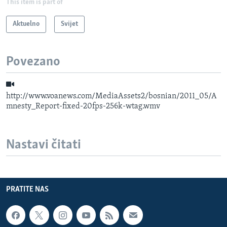
This item is part of
Aktuelno
Svijet
Povezano
http://www.voanews.com/MediaAssets2/bosnian/2011_05/A
mnesty_Report-fixed-20fps-256k-wtag.wmv
Nastavi čitati
PRATITE NAS