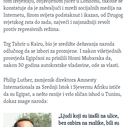
tom izvještaju, objavljenom jučer u Londonu, takođe se
konstatuje da je zahvaljući i mreži socijalnih medija na
Internetu, širom svijeta podstaknut i ikazan, od Drugog
svjetskog rata do sada, najveći i najsnažniji revolt
protiv represivnih režima.
Trg Tahrir u Kairu, bio je središte dešavanja naroda
odlučnog da se izbori za promjene. I nakon višetjednih
prosvjeda Egipćani su prisilili Hosni Mubaraka da,
nakon 30 godina autokratske vladavine, ode sa vlasti.
Philip Luther, zamjenik direktora Amnesty
Internationala za Srednji Istok i Sjevernu Afriku ističe
da su Egipat, a nešto ranije i vrlo sličan ishod u Tunisu,
dokaz snage naroda:
„Ljudi koji su izašli na ulice,
bez ozbira na razlike, bili su