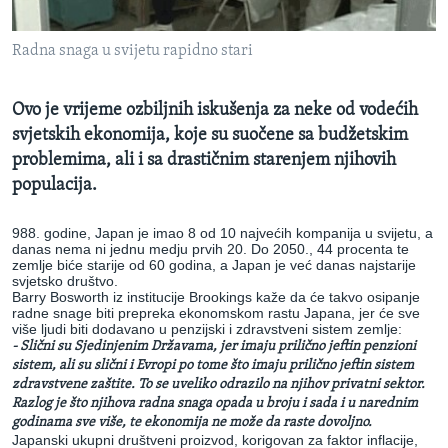
MAGAZIN
Radna snaga u svijetu rapidno stari
O GLASU AMERIKE
Learning English
Ovo je vrijeme ozbiljnih iskušenja za neke od vodećih
svjetskih ekonomija, koje su suočene sa budžetskim
problemima, ali i sa drastičnim starenjem njihovih
PRATITE NAS
populacija.
988. godine, Japan je imao 8 od 10 najvećih kompanija u svijetu, a
danas nema ni jednu medju prvih 20. Do 2050., 44 procenta te
Jezici
zemlje biće starije od 60 godina, a Japan je već danas najstarije
svjetsko društvo.
Barry Bosworth iz institucije Brookings kaže da će takvo osipanje
radne snage biti prepreka ekonomskom rastu Japana, jer će sve
više ljudi biti dodavano u penzijski i zdravstveni sistem zemlje:
-
Slični su Sjedinjenim Državama, jer imaju prilično jeftin penzioni
s
i
stem, ali su slični i Evropi po tome što imaju prilično jeftin s
istem
zdravstvene zaštite. To se uveliko odrazilo na njihov privatni sektor.
Razlog je što njihova radna snaga opada u broju i sada i u narednim
godinama sve više, te ekonomija ne može da raste dovoljno.
Japanski ukupni društveni proizvod, korigovan za faktor inflacije,