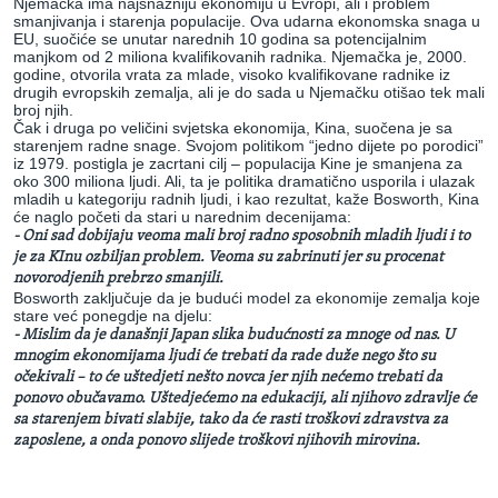
Njemačka ima najsnažniju ekonomiju u Evropi, ali i problem
smanjivanja i starenja populacije. Ova udarna ekonomska snaga u
EU, suočiće se unutar narednih 10 godina sa potencijalnim
manjkom od 2 miliona kvalifikovanih radnika. Njemačka je, 2000.
godine, otvorila vrata za mlade, visoko kvalifikovane radnike iz
drugih evropskih zemalja, ali je do sada u Njemačku otišao tek mali
broj njih.
Čak i druga po veličini svjetska ekonomija, Kina, suočena je sa
starenjem radne snage. Svojom politikom “jedno dijete po porodici”
iz 1979. postigla je zacrtani cilj – populacija Kine je smanjena za
oko 300 miliona ljudi. Ali, ta je politika dramatično usporila i ulazak
mladih u kategoriju radnih ljudi, i kao rezultat, kaže Bosworth, Kina
će naglo početi da stari u narednim decenijama:
- Oni sad dobijaju veoma mali broj radno sposobnih mladih ljudi i to
je za KInu ozbiljan problem. Veoma su zabrinuti jer su procenat
novorodjenih prebrzo smanjili.
Bosworth zaključuje da je budući model za ekonomije zemalja koje
stare već ponegdje na djelu:
-
Mislim da je današnji Japan slika budućnosti za mnoge od nas. U
mnogim ekonomijama ljudi će tr
ebati da rade duže
nego što su
očekivali – to će uštedjeti nešto novca jer njih nećemo trebati da
ponovo obučavamo.
Uštedjećemo na edukaciji, ali njihovo zdravlje će
sa starenjem bivati slabije, tako da će rasti troškovi zdravstva za
zaposlene, a onda pon
ovo slijede troškovi njihovih mirovina.