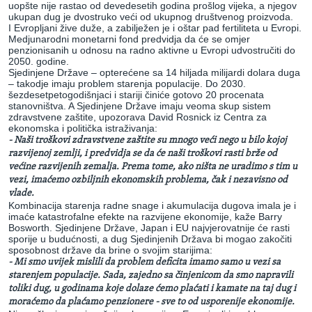
uopšte nije rastao od devedesetih godina prošlog vijeka, a njegov
ukupan dug je dvostruko veći od ukupnog društvenog proizvoda.
I Evropljani žive duže, a zabilježen je i oštar pad fertiliteta u Evropi.
Medjunarodni monetarni fond predvidja da će se omjer
penzionisanih u odnosu na radno aktivne u Evropi udvostručiti do
2050. godine.
Sjedinjene Države – opterećene sa 14 hiljada milijardi dolara duga
– takodje imaju problem starenja populacije. Do 2030.
šezdesetpetogodišnjaci i stariji činiće gotovo 20 procenata
stanovništva. A Sjedinjene Države imaju veoma skup sistem
zdravstvene zaštite, upozorava David Rosnick iz Centra za
ekonomska i politička istraživanja:
-
Naši troškovi zdravstvene zaštite su mnogo veći n
ego u bilo kojoj
razvijenoj zemlji, i predvidja se
da će naši troškovi rasti brže od
većine razvijenih zemalja. Prema tome, ako ništa ne uradimo s tim u
vezi, imaćemo ozbiljnih ekonomskih problema, čak i nezavisno od
vlade.
Kombinacija starenja radne snage i akumulacija dugova imala je i
imaće katastrofalne efekte na razvijene ekonomije, kaže Barry
Bosworth. Sjedinjene Države, Japan i EU najvjerovatnije će rasti
sporije u budućnosti, a dug Sjedinjenih Država bi mogao zakočiti
sposobnost države da brine o svojim starijima:
- Mi smo uvijek mislili da problem deficita
imamo samo u vezi sa
starenjem populacije. Sada, zajedno sa činjenicom da smo napravili
toliki dug, u godinama koje dolaze ćemo plaćati i kamate na taj dug i
moraćemo da plaćamo penzionere - sve to od usporenije ekonomije.