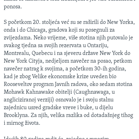
ponosa.
S početkom 20. stoljeća već su se raširili do New Yorka,
onda i do Chicaga, gradova koji su posegnuli za
zvijezdama. Neko vrijeme, više stotina njih putovalo je
svakog tjedna sa svojih rezervata u Ontariju,
Montrealu, Quebecu i na sjeveru države New York do
New York Cityja, nedjeljom navečer na posao, petkom
navečer natrag k svojima, a početkom 30-ih godina,
kad je zbog Velike ekonomske krize uveden bio
Rooseveltov program Javnih radova, oko sedam stotina
Mohawk Kahnawake obitelji (Caughnawaga, u
angliciziranoj verziji) osnovalo je i svoju stalnu
zajednicu usred gradske vreve i buke, u dijelu
Brooklyna. Za njih, velika razlika od dotadašnjeg tihog
i mirnog života.