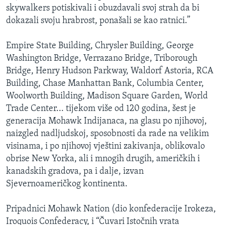
skywalkers potiskivali i obuzdavali svoj strah da bi
dokazali svoju hrabrost, ponašali se kao ratnici.”
Empire State Building, Chrysler Building, George
Washington Bridge, Verrazano Bridge, Triborough
Bridge, Henry Hudson Parkway, Waldorf Astoria, RCA
Building, Chase Manhattan Bank, Columbia Center,
Woolworth Building, Madison Square Garden, World
Trade Center... tijekom više od 120 godina, šest je
generacija Mohawk Indijanaca, na glasu po njihovoj,
naizgled nadljudskoj, sposobnosti da rade na velikim
visinama, i po njihovoj vještini zakivanja, oblikovalo
obrise New Yorka, ali i mnogih drugih, američkih i
kanadskih gradova, pa i dalje, izvan
Sjevernoameričkog kontinenta.
Pripadnici Mohawk Nation (dio konfederacije Irokeza,
Iroquois Confederacy, i “Čuvari Istočnih vrata