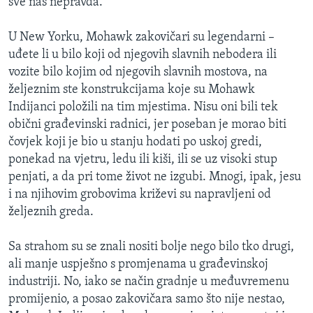
sve nas nepravda.”
U New Yorku, Mohawk zakovičari su legendarni –
uđete li u bilo koji od njegovih slavnih nebodera ili
vozite bilo kojim od njegovih slavnih mostova, na
željeznim ste konstrukcijama koje su Mohawk
Indijanci položili na tim mjestima. Nisu oni bili tek
obični građevinski radnici, jer poseban je morao biti
čovjek koji je bio u stanju hodati po uskoj gredi,
ponekad na vjetru, ledu ili kiši, ili se uz visoki stup
penjati, a da pri tome život ne izgubi. Mnogi, ipak, jesu
i na njihovim grobovima križevi su napravljeni od
željeznih greda.
Sa strahom su se znali nositi bolje nego bilo tko drugi,
ali manje uspješno s promjenama u građevinskoj
industriji. No, iako se način gradnje u međuvremenu
promijenio, a posao zakovičara samo što nije nestao,