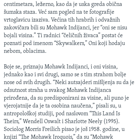
centimetara, ležerno, kao da je uska greda obična
MAGAZIN
šumska staza. Već sam pogled na te fotografije
O GLASU AMERIKE
vrtoglavicu izaziva. Većina tih hrabrih i odvažnih
zakovičara bili su Mohawk Indijanci, jer “oni se nisu
Learning English
bojali visina.” Ti radnici “čeličnih živaca” postat će
poznati pod imenom “Skywalkers,” Oni koji hodaju
PRATITE NAS
nebom, oblacima.
Boje se, priznaju Mohawk Indijanci, i oni visina,
jednako kao i svi drugi, samo se s tim strahom bolje
Jezici
nose od svih drugih. “Neki autsajderi mišljenja su da je
odsutnost straha u svakog Mohawk Indijanca
prirođena, da su predisponirani za visine, ali puno je
vjerojatnije da je ta osobina naučena,” pisali su, u
antropološkoj studiji, pod naslovom “This Land Is
Theirs,” Wendell Oswalt i Sharlotte Neely (1995).
Sociolog Morris Freilich pisao je još 1958. godine, u
knjizi “The Mohawk Iroquois,” da su “Mohawk