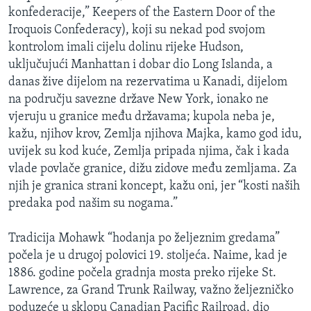
konfederacije,” Keepers of the Eastern Door of the
Iroquois Confederacy), koji su nekad pod svojom
kontrolom imali cijelu dolinu rijeke Hudson,
uključujući Manhattan i dobar dio Long Islanda, a
danas žive dijelom na rezervatima u Kanadi, dijelom
na području savezne države New York, ionako ne
vjeruju u granice među državama; kupola neba je,
kažu, njihov krov, Zemlja njihova Majka, kamo god idu,
uvijek su kod kuće, Zemlja pripada njima, čak i kada
vlade povlače granice, dižu zidove među zemljama. Za
njih je granica strani koncept, kažu oni, jer “kosti naših
predaka pod našim su nogama.”
Tradicija Mohawk “hodanja po željeznim gredama”
počela je u drugoj polovici 19. stoljeća. Naime, kad je
1886. godine počela gradnja mosta preko rijeke St.
Lawrence, za Grand Trunk Railway, važno željezničko
poduzeće u sklopu Canadian Pacific Railroad, dio