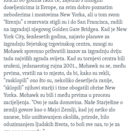
Idućih 80 godina radit će, zajedno s mnogim
doseljenicima iz Evrope, na svim dobro poznatim
neboderima i mostovima New Yorka, ali u tom svom
“širenju” s rezervata stigli su i do San Francisca, radili
na izgradnji njegovog Golden Gate Bridgea. Kad je New
York City, šezdesetih godina, najavio planove za
izgradnju Svjetskog trgovinskog centra, mnogi su
Mohawk spremno prihvatili izazov za izgradnju dviju
tada najviših zgrada svijeta. Kad su tornjevi centra bili
srušeni, jedanaestog rujna 2001., Mohawk su se, među
prvima, vratili na to mjesto, da bi, kako su rekli,
“rasklopili” ono što su, nekoliko desetljeća ranije,
“sklopili” njihovi stariji i time obogatili obrise New
Yorka. Mohawk su bili i među prvima u procesu
zacijeljenja. “Ovo je naša domovina. Naše Starješine o
zemlji govore kao o Majci Zemlji, kad joj netko zlo
nanese, bilo uništavanjem okoliša, prirode, bilo
oduzimanjem ljudskih života, to boli sve nas, to je za