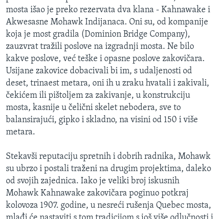
mosta išao je preko rezervata dva klana - Kahnawake i
Akwesasne Mohawk Indijanaca. Oni su, od kompanije
koja je most gradila (Dominion Bridge Company),
zauzvrat tražili poslove na izgradnji mosta. Ne bilo
kakve poslove, već teške i opasne poslove zakovičara.
Usijane zakovice dobacivali bi im, s udaljenosti od
deset, trinaest metara, oni ih u zraku hvatali i zakivali,
čekićem ili pištoljem za zakivanje, u konstrukciju
mosta, kasnije u čelični skelet nebodera, sve to
balansirajući, gipko i skladno, na visini od 150 i više
metara.
Stekavši reputaciju spretnih i dobrih radnika, Mohawk
su ubrzo i postali traženi na drugim projektima, daleko
od svojih zajednica. Iako je veliki broj iskusnih
Mohawk Kahnawake zakovičara poginuo potkraj
kolovoza 1907. godine, u nesreći rušenja Quebec mosta,
mlađi će nastaviti s tom tradicijom s još više odlučnosti i