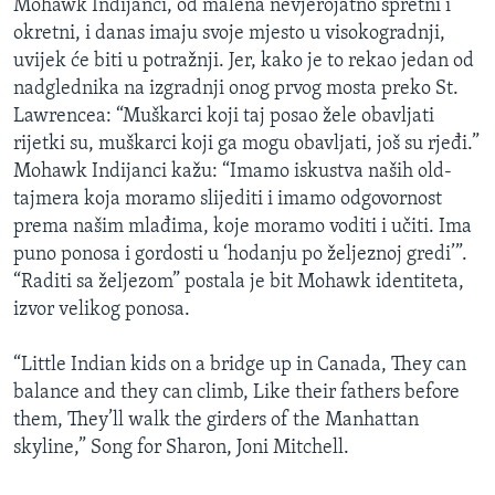
Mohawk Indijanci, od malena nevjerojatno spretni i
okretni, i danas imaju svoje mjesto u visokogradnji,
uvijek će biti u potražnji. Jer, kako je to rekao jedan od
nadglednika na izgradnji onog prvog mosta preko St.
Lawrencea: “Muškarci koji taj posao žele obavljati
rijetki su, muškarci koji ga mogu obavljati, još su rjeđi.”
Mohawk Indijanci kažu: “Imamo iskustva naših old-
tajmera koja moramo slijediti i imamo odgovornost
prema našim mlađima, koje moramo voditi i učiti. Ima
puno ponosa i gordosti u ‘hodanju po željeznoj gredi’”.
“Raditi sa željezom” postala je bit Mohawk identiteta,
izvor velikog ponosa.
“Little Indian kids on a bridge up in Canada, They can
balance and they can climb, Like their fathers before
them, They’ll walk the girders of the Manhattan
skyline,” Song for Sharon, Joni Mitchell.