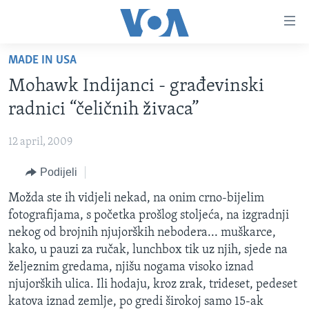
Linkovi
Pređi
na
MADE IN USA
glavni
TV PROGRAM
sadržaj
Mohawk Indijanci - građevinski
VIDEO
Pređi
radnici “čeličnih živaca”
na
FOTOGRAFIJE DANA
glavnu
12 april, 2009
VIJESTI
navigaciju
Idi
Podijeli
NAUKA I TEHNOLOGIJA
SJEDINJENE AMERIČKE DRŽAVE
na
SPECIJALNI PROJEKTI
Možda ste ih vidjeli nekad, na onim crno-bijelim
BOSNA I HERCEGOVINA
pretragu
fotografijama, s početka prošlog stoljeća, na izgradnji
KORUPCIJA
SVIJET
nekog od brojnih njujorških nebodera... muškarce,
SLOBODA MEDIJA
kako, u pauzi za ručak, lunchbox tik uz njih, sjede na
željeznim gredama, njišu nogama visoko iznad
ŽENSKA STRANA
njujorških ulica. Ili hodaju, kroz zrak, trideset, pedeset
IZBJEGLIČKA STRANA
katova iznad zemlje, po gredi širokoj samo 15-ak