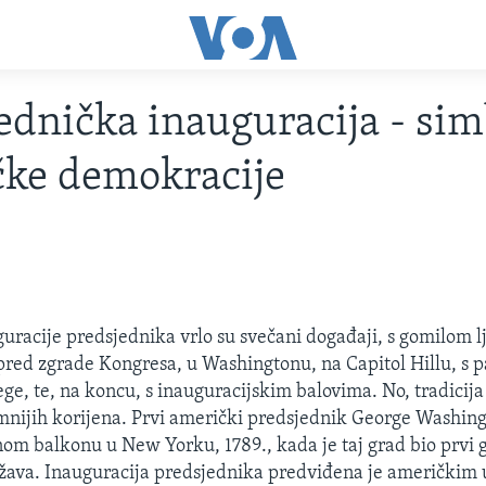
ednička inauguracija - sim
ke demokracije
racije predsjednika vrlo su svečani događaji, s gomilom l
pred zgrade Kongresa, u Washingtonu, na Capitol Hillu, s
ege, te, na koncu, s inauguracijskim balovima. No, tradicija
nijih korijena. Prvi američki predsjednik George Washing
nom balkonu u New Yorku, 1789., kada je taj grad bio prvi 
žava. Inauguracija predsjednika predviđena je američkim 