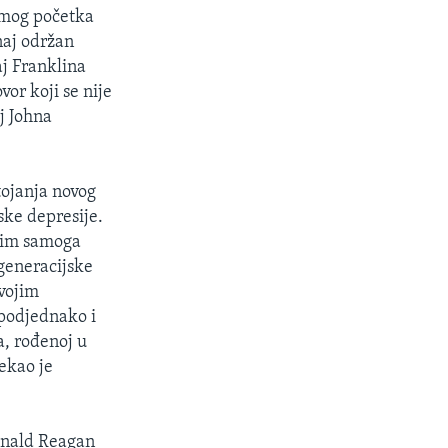
amog početka
naj održan
aj Franklina
vor koji se nije
aj Johna
tojanja novog
ske depresije.
osim samoga
 generacijske
vojim
 podjednako i
a, rođenoj u
rekao je
onald Reagan