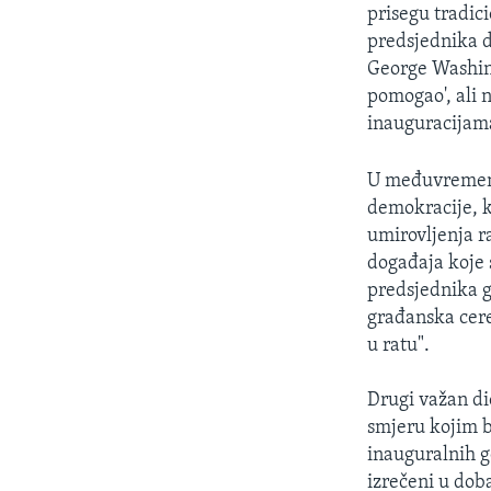
MAGAZIN
prisegu tradic
O GLASU AMERIKE
predsjednika da
George Washing
pomogao', ali 
inauguracijama 
U međuvremenu,
demokracije, k
umirovljenja r
događaja koje 
predsjednika go
građanska cerem
u ratu".
Drugi važan di
smjeru kojim bi
inauguralnih g
izrečeni u dob