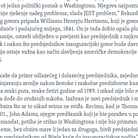
e još jedan politički pomak u Washingtonu. Njegova najpozna
a nije rješenje našeg problema; vlada JEST problem.“ Rekor
g govora pripada Williamu Henryju Harrisonu, koji je govor
ladnoće i padajućeg snijega, 1841. On je tada dobio upalu pl
snije, ostavši ubilježen u povijesti kao predsjednik s najk
i nakon što predsjednikov inauguracijski govor bude davn
a ostaje važna kao način slavljenja američke demokracije
i.
aže da prizor odlazećeg i dolazećeg predsjednika, zajedno
injavanju zemlje nakon žestoke i raskolne predizborne ka
a svaki puta, svake četiri godine od 1789. i nikad nije bilo r
a dođe do oružanih sukoba. Izabran je novi predsjednik i m
obzira što se to nikad svima ne sviđa. Recimo, kad je Thomas
01., John Adams, njegov predšasnik koji je bio poražen u p
 mandat, potiho je otišao iz Washingtona i nije bio prisutan
jeme, bez obzira mare li jedan za drugoga, bivši predsjedni
m predsjednikom od Bijele kuće do inauguracijskog podija"