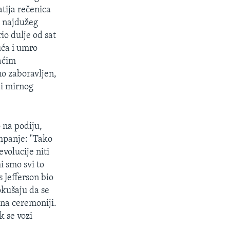
tija rečenica
d najdužeg
io dulje od sat
uća i umro
raćim
o zaboravljen,
 i mirnog
 na podiju,
mpanje: "Tako
evolucije niti
i smo svi to
 Jefferson bio
okušaju da se
 na ceremoniji.
k se vozi
.