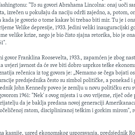
ashingtonu: "To su govori Abrahama Lincolna: onaj uoči s
a, izrečen u pokušaju da naciju održi zajedno, a, potom, o
a kada je govorio o tome kakav bi trebao biti mir. Tu je i on
ijeme Velike depresije, 1933. Jedini veliki inauguracijski go
me velike krize, nego je bio čisto sjajna retorika, bio je on
1".
ni govor Franklina Roosevelta, 1933., zapamćen je zbog nas
a uvjeri javnost da će sve biti dobro usprkos teške ekonom
natija rečenica iz tog govora je: „Nemamo se čega bojati 
uracije predsjednika često su simbol političke, a ponekad i
ednik John Kennedy poveo je zemlju u novu političku eru s
ovorom 1961: "Nek' s ovog mjesta i u ovo vrijeme, riječ ode
eprijatelju da je baklja predana novoj generaciji Amerikanac
 očeličenoj ratom, discipliniranoj teškim i gorkim mirom", 
na kasnije, usred ekonomskog usporavanja, predsjednik R