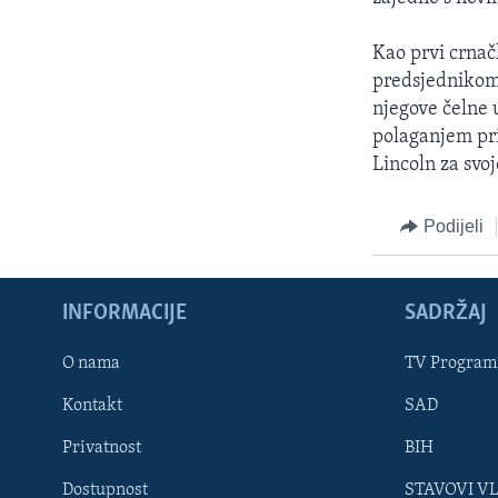
Kao prvi crnač
predsjednikom
njegove čelne 
polaganjem pri
Lincoln za svoj
Podijeli
INFORMACIJE
SADRŽAJ
Learning English
O nama
TV Program
Kontakt
SAD
PRATITE NAS
Privatnost
BIH
Dostupnost
STAVOVI V