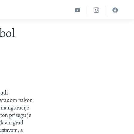
bol
judi
 paradom nakon
 inauguracije
ton prisegu je
glavni grad
ustavom, a