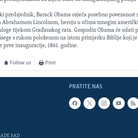
ki predsjednik, Barack Obama osjeća posebnu povezanost 
 Abrahamom Lincolnom, heroju u očima mnogim američki
uloge tijekom Građanskog rata. Gospodin Obama će odati p
sege s rukom položenom na istom primjerku Biblije koji je k
e prve inauguracije, 1861. godine.
Follow us
Print
PRATITE NAS
LADE SAD