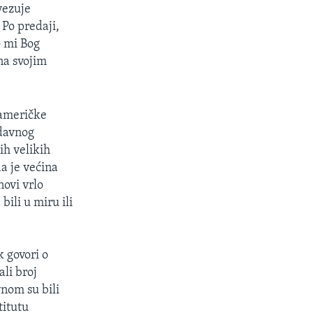
vezuje
 Po predaji,
o mi Bog
na svojim
 američke
edavnog
ih velikih
a je većina
novi vrlo
ili u miru ili
 govori o
ali broj
vnom su bili
titutu