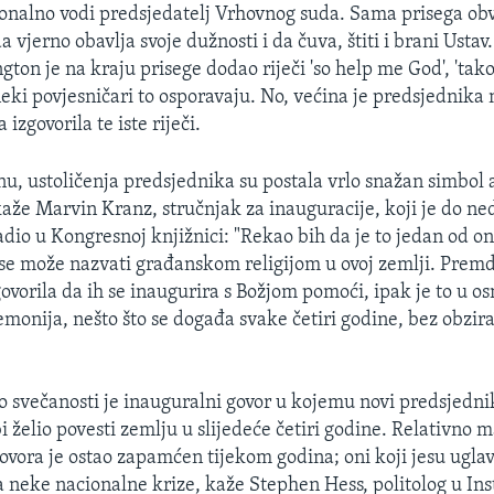
ionalno vodi predsjedatelj Vrhovnog suda. Sama prisega ob
 vjerno obavlja svoje dužnosti i da čuva, štiti i brani Ustav.
ton je na kraju prisege dodao riječi 'so help me God', 'tak
neki povjesničari to osporavaju. No, većina je predsjednika 
izgovorila te iste riječi.
 ustoličenja predsjednika su postala vrlo snažan simbol
aže Marvin Kranz, stručnjak za inauguracije, koji je do n
adio u Kongresnoj knjižnici: "Rekao bih da je to jedan od on
se može nazvati građanskom religijom u ovoj zemlji. Premd
vorila da ih se inaugurira s Božjom pomoći, ipak je to u os
onija, nešto što se događa svake četiri godine, bez obzira b
o svečanosti je inauguralni govor u kojemu novi predsjednik
 želio povesti zemlju u slijedeće četiri godine. Relativno m
ovora je ostao zapamćen tijekom godina; oni koji jesu ugla
a neke nacionalne krize, kaže Stephen Hess, politolog u Ins