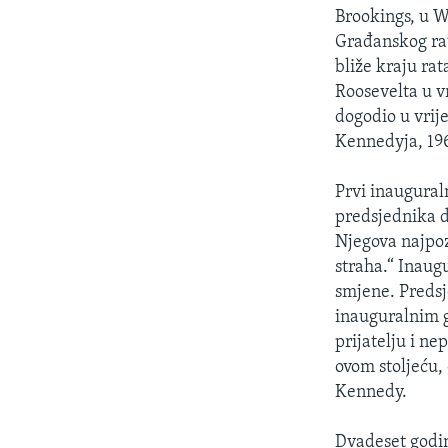
Brookings, u W
Građanskog rat
bliže kraju rat
Roosevelta u vr
dogodio u vrije
Kennedyja, 196
Prvi inaugural
predsjednika d
Njegova najpoz
straha.“ Inaug
smjene. Predsj
inauguralnim g
prijatelju i n
ovom stoljeću,
Kennedy.
Dvadeset godi