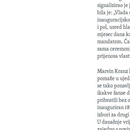
signalizirao j
bila je: „Vlad
inauguracijsko
i pol, usred h
mjesec dana ka
mandatom. Čak 
sama ceremonij
prijenosa vlast
Marvin Kranz k
pomaže u ujed
se tako ponavlj
ikakve šanse d
prihvatili bez 
inauguriran 18
izbori za drugi
U današnje vri
zajedno s novi