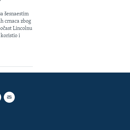
sa šesnaestim
h crnaca zbog
očast Lincolnu
oristio i