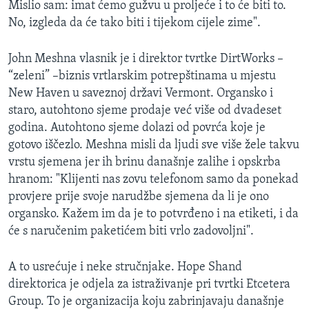
Mislio sam: imat ćemo gužvu u proljeće i to će biti to.
MAGAZIN
No, izgleda da će tako biti i tijekom cijele zime".
O GLASU AMERIKE
John Meshna vlasnik je i direktor tvrtke DirtWorks –
Learning English
“zeleni” –biznis vrtlarskim potrepštinama u mjestu
New Haven u saveznoj državi Vermont. Organsko i
staro, autohtono sjeme prodaje već više od dvadeset
PRATITE NAS
godina. Autohtono sjeme dolazi od povrća koje je
gotovo iščezlo. Meshna misli da ljudi sve više žele takvu
vrstu sjemena jer ih brinu današnje zalihe i opskrba
Jezici
hranom: "Klijenti nas zovu telefonom samo da ponekad
provjere prije svoje narudžbe sjemena da li je ono
organsko. Kažem im da je to potvrđeno i na etiketi, i da
će s naručenim paketićem biti vrlo zadovoljni".
A to usrećuje i neke stručnjake. Hope Shand
direktorica je odjela za istraživanje pri tvrtki Etcetera
Group. To je organizacija koju zabrinjavaju današnje