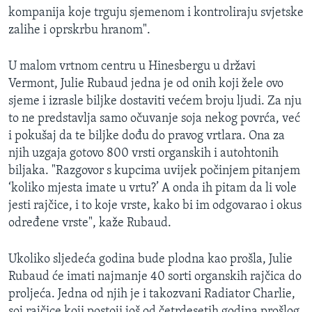
kompanija koje trguju sjemenom i kontroliraju svjetske
zalihe i oprskrbu hranom".
U malom vrtnom centru u Hinesbergu u državi
Vermont, Julie Rubaud jedna je od onih koji žele ovo
sjeme i izrasle biljke dostaviti većem broju ljudi. Za nju
to ne predstavlja samo očuvanje soja nekog povrća, već
i pokušaj da te biljke dođu do pravog vrtlara. Ona za
njih uzgaja gotovo 800 vrsti organskih i autohtonih
biljaka. "Razgovor s kupcima uvijek počinjem pitanjem
‘koliko mjesta imate u vrtu?’ A onda ih pitam da li vole
jesti rajčice, i to koje vrste, kako bi im odgovarao i okus
određene vrste", kaže Rubaud.
Ukoliko sljedeća godina bude plodna kao prošla, Julie
Rubaud će imati najmanje 40 sorti organskih rajčica do
proljeća. Jedna od njih je i takozvani Radiator Charlie,
soj rajčice koji postoji još od četrdesetih godina prošlog