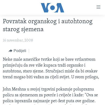
Linkovi
Pređi
na
Povratak organskog i autohtonog
glavni
TV PROGRAM
sadržaj
starog sjemena
VIDEO
Pređi
na
16 novembar, 2008
FOTOGRAFIJE DANA
glavnu
VIJESTI
Podijeli
navigaciju
Idi
NAUKA I TEHNOLOGIJA
SJEDINJENE AMERIČKE DRŽAVE
Neke male američke tvrtke koji se bave vrtlarstvom
na
primjećuju da sve više kupaca traži organsko i
SPECIJALNI PROJEKTI
BOSNA I HERCEGOVINA
pretragu
autohtono, staro sjeme. Stručnjaci misle da bi ovakav
KORUPCIJA
SVIJET
trend mogao biti važan za cijeli svijet. U svom prilogu,
SLOBODA MEDIJA
John Meshna u svojoj trgovini pokazuje polupraznu
ŽENSKA STRANA
policu sa sjemenom za povrće i cvijeće i kaže: "Ova se
IZBJEGLIČKA STRANA
polica ispraznila najmanje pet-šest puta ove godine.