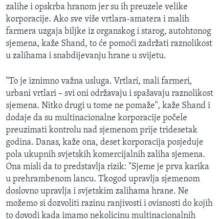
zalihe i opskrba hranom jer su ih preuzele velike
korporacije. Ako sve više vrtlara-amatera i malih
farmera uzgaja biljke iz organskog i starog, autohtonog
sjemena, kaže Shand, to će pomoći zadržati raznolikost
u zalihama i snabdijevanju hrane u svijetu.
"To je iznimno važna usluga. Vrtlari, mali farmeri,
urbani vrtlari – svi oni održavaju i spašavaju raznolikost
sjemena. Nitko drugi u tome ne pomaže", kaže Shand i
dodaje da su multinacionalne korporacije počele
preuzimati kontrolu nad sjemenom prije tridesetak
godina. Danas, kaže ona, deset korporacija posjeduje
pola ukupnih svjetskih komercijalnih zaliha sjemena.
Ona misli da to predstavlja rizik: "Sjeme je prva karika
u prehrambenom lancu. Tkogod upravlja sjemenom
doslovno upravlja i svjetskim zalihama hrane. Ne
možemo si dozvoliti razinu ranjivosti i ovisnosti do kojih
to dovodi kada imamo nekolicinu multinacionalnih