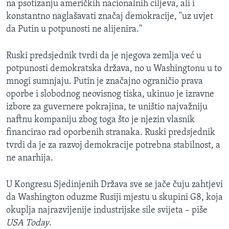
na psotizanju američkih nacionalnih ciljeva, ali i
konstantno naglašavati značaj demokracije, "uz uvjet
da Putin u potpunosti ne alijenira."
Ruski predsjednik tvrdi da je njegova zemlja već u
potpunosti demokratska država, no u Washingtonu u to
mnogi sumnjaju. Putin je značajno ograničio prava
oporbe i slobodnog neovisnog tiska, ukinuo je izravne
izbore za guvernere pokrajina, te uništio najvažniju
naftnu kompaniju zbog toga što je njezin vlasnik
financirao rad oporbenih stranaka. Ruski predsjednik
tvrdi da je za razvoj demokracije potrebna stabilnost, a
ne anarhija.
U Kongresu Sjedinjenih Država sve se jače čuju zahtjevi
da Washington oduzme Rusiji mjestu u skupini G8, koja
okuplja najrazvijenije industrijske sile svijeta – piše
USA Today
.