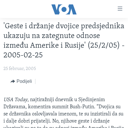
Linkovi
Pređi
na
'Geste i držanje dvojice predsjednika
glavni
TV PROGRAM
sadržaj
ukazuju na zategnute odnose
VIDEO
Pređi
između Amerike i Rusije' (25/2/05) -
na
FOTOGRAFIJE DANA
2005-02-25
glavnu
VIJESTI
navigaciju
25 februar, 2005
Idi
NAUKA I TEHNOLOGIJA
SJEDINJENE AMERIČKE DRŽAVE
na
Podijeli
SPECIJALNI PROJEKTI
BOSNA I HERCEGOVINA
pretragu
KORUPCIJA
SVIJET
USA Today
, najtiražniji dnevnik u Sjedinjenim
SLOBODA MEDIJA
Državama, komentira summit Bush-Putin. “Dvojica su
ŽENSKA STRANA
se državnika oslovljavala imenom, te su inzistirali da su
i dalje dobri prijatelji. No, njihove geste i držanje
IZBJEGLIČKA STRANA