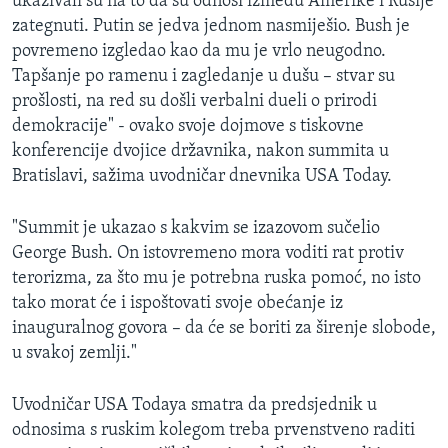
ukazivali su na to da su odnosi između Amerike i Rusije
MAGAZIN
zategnuti. Putin se jedva jednom nasmiješio. Bush je
povremeno izgledao kao da mu je vrlo neugodno.
O GLASU AMERIKE
Tapšanje po ramenu i zagledanje u dušu – stvar su
prošlosti, na red su došli verbalni dueli o prirodi
Learning English
demokracije" - ovako svoje dojmove s tiskovne
konferencije dvojice državnika, nakon summita u
PRATITE NAS
Bratislavi, sažima uvodničar dnevnika USA Today.
"Summit je ukazao s kakvim se izazovom sučelio
George Bush. On istovremeno mora voditi rat protiv
Jezici
terorizma, za što mu je potrebna ruska pomoć, no isto
tako morat će i ispoštovati svoje obećanje iz
inauguralnog govora – da će se boriti za širenje slobode,
u svakoj zemlji."
Uvodničar USA Todaya smatra da predsjednik u
odnosima s ruskim kolegom treba prvenstveno raditi