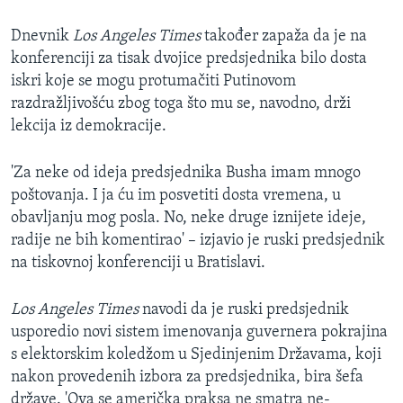
Dnevnik
Los Angeles Times
također zapaža da je na
konferenciji za tisak dvojice predsjednika bilo dosta
iskri koje se mogu protumačiti Putinovom
razdražljivošću zbog toga što mu se, navodno, drži
lekcija iz demokracije.
'Za neke od ideja predsjednika Busha imam mnogo
poštovanja. I ja ću im posvetiti dosta vremena, u
obavljanju mog posla. No, neke druge iznijete ideje,
radije ne bih komentirao' – izjavio je ruski predsjednik
na tiskovnoj konferenciji u Bratislavi.
Los Angeles Times
navodi da je ruski predsjednik
usporedio novi sistem imenovanja guvernera pokrajina
s elektorskim koledžom u Sjedinjenim Državama, koji
nakon provedenih izbora za predsjednika, bira šefa
države. 'Ova se američka praksa ne smatra ne-