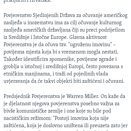
priključiti i Hrvatska.
MAGAZIN
Povjerenstvo Sjedinjenih Država za očuvanje američkog
O GLASU AMERIKE
nasljeđa u inozemstvu ima za cilj očuvanje kulturnog
nasljeđa američkih državljana čiji su preci podrijetlom
Learning English
iz Središnje i Istočne Europe. Glavna aktivnost
Povjerenstva je da očuva tzv. "ugroženu imovinu" –
PRATITE NAS
povijesna mjesta koja bi s vremenom mogla nestati.
Također identificira spomenike, povijesne zgrade i
groblja u istočnoj i središnjoj Europi, često povezana s
etničkim manjinama, i traži od pojedinih vlada
Jezici
uvjeravanja da će takvi objekti biti zaštićeni i očuvani.
Predsjednik Povjerenstva je Warren Miller. On kaže da
je djelatnost njegova povjerenstva posebno važna za
bivše komunističke zemlje i one koje su bile pod
nacističkim režimom: "Postoji imovina koja nije
zaštićena, koja je doslovno uništena ili preuzeta zato jer