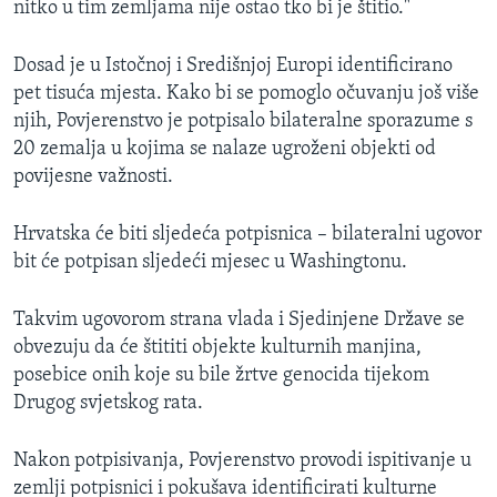
nitko u tim zemljama nije ostao tko bi je štitio."
Dosad je u Istočnoj i Središnjoj Europi identificirano
pet tisuća mjesta. Kako bi se pomoglo očuvanju još više
njih, Povjerenstvo je potpisalo bilateralne sporazume s
20 zemalja u kojima se nalaze ugroženi objekti od
povijesne važnosti.
Hrvatska će biti sljedeća potpisnica – bilateralni ugovor
bit će potpisan sljedeći mjesec u Washingtonu.
Takvim ugovorom strana vlada i Sjedinjene Države se
obvezuju da će štititi objekte kulturnih manjina,
posebice onih koje su bile žrtve genocida tijekom
Drugog svjetskog rata.
Nakon potpisivanja, Povjerenstvo provodi ispitivanje u
zemlji potpisnici i pokušava identificirati kulturne