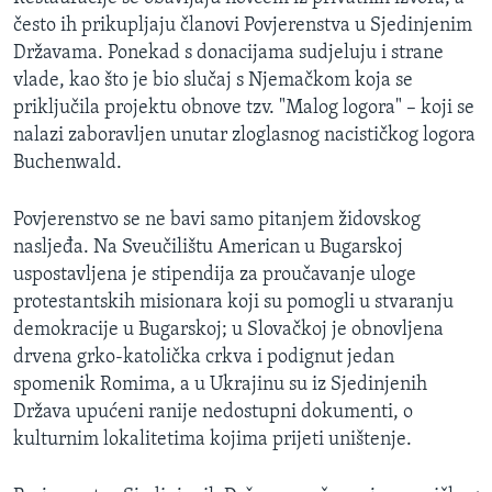
često ih prikupljaju članovi Povjerenstva u Sjedinjenim
Državama. Ponekad s donacijama sudjeluju i strane
vlade, kao što je bio slučaj s Njemačkom koja se
priključila projektu obnove tzv. "Malog logora" – koji se
nalazi zaboravljen unutar zloglasnog nacističkog logora
Buchenwald.
Povjerenstvo se ne bavi samo pitanjem židovskog
nasljeđa. Na Sveučilištu American u Bugarskoj
uspostavljena je stipendija za proučavanje uloge
protestantskih misionara koji su pomogli u stvaranju
demokracije u Bugarskoj; u Slovačkoj je obnovljena
drvena grko-katolička crkva i podignut jedan
spomenik Romima, a u Ukrajinu su iz Sjedinjenih
Država upućeni ranije nedostupni dokumenti, o
kulturnim lokalitetima kojima prijeti uništenje.