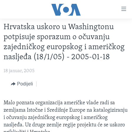
Linkovi
Pređi
na
Hrvatska uskoro u Washingtonu
glavni
TV PROGRAM
sadržaj
potpisuje sporazum o očuvanju
VIDEO
Pređi
zajedničkog europskog i američkog
na
FOTOGRAFIJE DANA
nasljeđa (18/1/05) - 2005-01-18
glavnu
VIJESTI
navigaciju
18 januar, 2005
Idi
NAUKA I TEHNOLOGIJA
SJEDINJENE AMERIČKE DRŽAVE
na
Podijeli
SPECIJALNI PROJEKTI
BOSNA I HERCEGOVINA
pretragu
KORUPCIJA
SVIJET
Malo poznata organizacija američke vlade radi sa
SLOBODA MEDIJA
zemljama Istočne i Središnje Europe na katalogiziranju
ŽENSKA STRANA
i očuvanju zajedničkog europskog i američkog
nasljeđa. Uz druge zemlje regije projektu će se uskoro
IZBJEGLIČKA STRANA