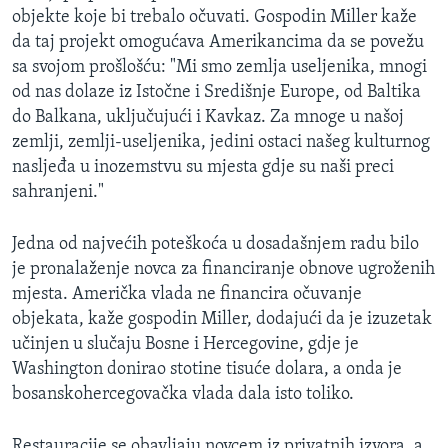
objekte koje bi trebalo očuvati. Gospodin Miller kaže
da taj projekt omogućava Amerikancima da se povežu
sa svojom prošlošću: "Mi smo zemlja useljenika, mnogi
od nas dolaze iz Istočne i Središnje Europe, od Baltika
do Balkana, uključujući i Kavkaz. Za mnoge u našoj
zemlji, zemlji-useljenika, jedini ostaci našeg kulturnog
nasljeđa u inozemstvu su mjesta gdje su naši preci
sahranjeni."
Jedna od najvećih poteškoća u dosadašnjem radu bilo
je pronalaženje novca za financiranje obnove ugroženih
mjesta. Američka vlada ne financira očuvanje
objekata, kaže gospodin Miller, dodajući da je izuzetak
učinjen u slučaju Bosne i Hercegovine, gdje je
Washington donirao stotine tisuće dolara, a onda je
bosanskohercegovačka vlada dala isto toliko.
Restauracije se obavljaju novcem iz privatnih izvora, a