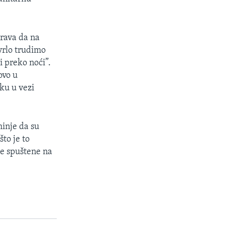
orava da na
vrlo trudimo
i preko noći”.
ovo u
ku u vezi
inje da su
to je to
ve spuštene na