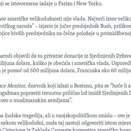
koji se istovremeno izdaje u Parizu i New Yorku.
vor američke velikodušnosti nije vlada. Najveći izvor velik
ričkog naroda” – izjavio je jučer predsjednik Bush, priliko
jice bivših predsjednika na čelne položaje u promidžbeno
narodi objavili da su privatne donacije iz Sjedinjenih Držav
ilijuna dolara, koliko je obećala i američka vlada. Uspored
a je pomoć od 500 milijuna dolara, Francuska oko 60 milij
nce Monitor
, dnevnik koji izlazi u Bostonu, pita se “hoće li
gažman popraviti trenutno prilično loš imidž Sjedinjenih 
otovo u muslimanskim zemljama”.
 ljudska tragedija, ali u vanjskopolitičkom smislu – ovo je 
nekom velikodušni, onda taj nastoji odgovoriti istom mjer
ph Cirincione iz Zaklade Carnegie komentira američku hum