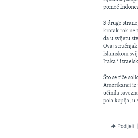
pomoć Indonezi
S druge strane
kratak rok ne 
da u svijetu s
Ovaj stručnjak
islamskom svij
Iraka i izrael
Što se tiče sol
Amerikanci iz v
učinila savezn
pola koplja, u
Podijeli