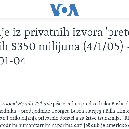
je iz privatnih izvora 'pret
ih $350 milijuna (4/1/05) 
01-04
national Herald Tribune
piše o odluci predsjednika Busha 
hodnika – predsjednike Georgea Busha starijeg i Billa Clint
nji prikupljanja privatnih donacija za žrtve tsunamija. “Ri
rodnim humanitarnim naporima dati još dublje američko o