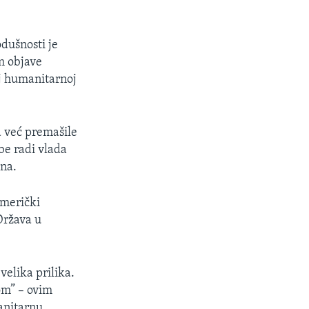
odušnosti je
m objave
j humanitarnoj
a već premašile
be radi vlada
una.
 američki
Država u
velika prilika.
om” – ovim
anitarnu