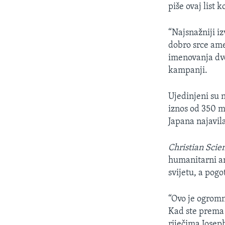
MAGAZIN
piše ovaj list 
O GLASU AMERIKE
“Najsnažniji iz
dobro srce ame
imenovanja dvo
kampanji.
Ujedinjeni su 
iznos od 350 m
Japana najavil
Christian Scie
humanitarni an
svijetu, a pog
“Ovo je ogromna
Kad ste prema 
riječima Jose