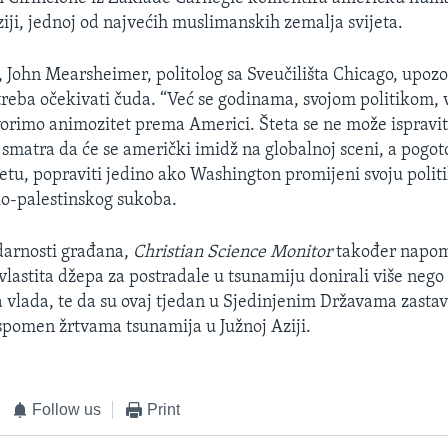
ji, jednoj od najvećih muslimanskih zemalja svijeta.
, John Mearsheimer, politolog sa Sveučilišta Chicago, upoz
treba očekivati čuda. “Već se godinama, svojom politikom, 
tvorimo animozitet prema Americi. Šteta se ne može ispravit
 smatra da će se američki imidž na globalnoj sceni, a pogot
etu, popraviti jedino ako Washington promijeni svoju politi
sko-palestinskog sukoba.
idarnosti građana,
Christian Science Monitor
također napom
lastita džepa za postradale u tsunamiju donirali više nego š
a vlada, te da su ovaj tjedan u Sjedinjenim Državama zasta
 spomen žrtvama tsunamija u Južnoj Aziji.
Follow us
Print