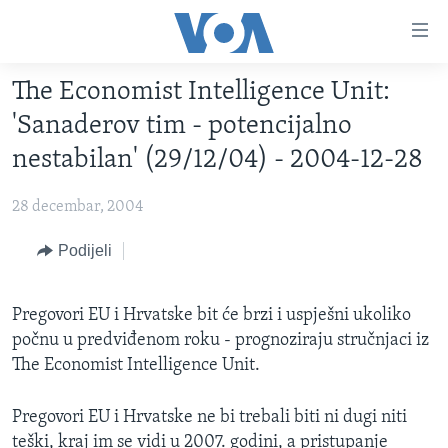
Linkovi
Pređi
na
The Economist Intelligence Unit:
glavni
TV PROGRAM
sadržaj
'Sanaderov tim - potencijalno
VIDEO
Pređi
nestabilan' (29/12/04) - 2004-12-28
na
FOTOGRAFIJE DANA
glavnu
28 decembar, 2004
VIJESTI
navigaciju
Idi
NAUKA I TEHNOLOGIJA
Podijeli
SJEDINJENE AMERIČKE DRŽAVE
na
SPECIJALNI PROJEKTI
BOSNA I HERCEGOVINA
pretragu
Pregovori EU i Hrvatske bit će brzi i uspješni ukoliko
KORUPCIJA
SVIJET
počnu u predviđenom roku - prognoziraju stručnjaci iz
SLOBODA MEDIJA
The Economist Intelligence Unit.
ŽENSKA STRANA
Pregovori EU i Hrvatske ne bi trebali biti ni dugi niti
IZBJEGLIČKA STRANA
teški, kraj im se vidi u 2007. godini, a pristupanje