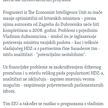
završetak infrastrukturnih projekata.
Prognozeri iz The Economist Intelligence Unit su inače
manje optimistični od hrvatskih ministara – prema
njima autocesta od Zagreba do Dubrovnika neće biti
kompletirana u 2008. godini. Problemi s pojedinim
Vladinim dužnosnicima – simbol im je izglasavanje
povjerenja ministru vanjskih poslova – kao i teškoće
vladajućeg HDZ-a s partnerima čine Sanaderov tim -
ističu analitičari - "potencijalno nestabilnim".
Uz financijske probleme sa zaokruživanjem državnog
proračuna i u svjetlu velikog pada popularnosti HDZ-a,
analitičari ne isključuju - zapravo smatraju veoma
mogućim - raspisivanje prijevremenih parlamentarnih
izbora.
Tim EIU-a također se razišao u prognozama s vladinim