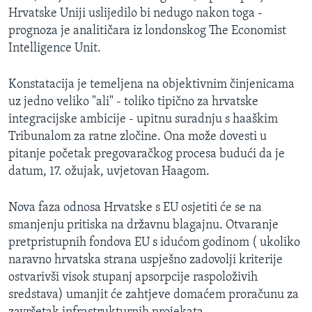
MAGAZIN
Hrvatske Uniji uslijedilo bi nedugo nakon toga -
prognoza je analitičara iz londonskog The Economist
O GLASU AMERIKE
Intelligence Unit.
Learning English
Konstatacija je temeljena na objektivnim činjenicama
uz jedno veliko "ali" - toliko tipično za hrvatske
PRATITE NAS
integracijske ambicije - upitnu suradnju s haaškim
Tribunalom za ratne zločine. Ona može dovesti u
pitanje početak pregovaračkog procesa budući da je
datum, 17. ožujak, uvjetovan Haagom.
Jezici
Nova faza odnosa Hrvatske s EU osjetiti će se na
smanjenju pritiska na državnu blagajnu. Otvaranje
pretpristupnih fondova EU s idućom godinom ( ukoliko
naravno hrvatska strana uspješno zadovolji kriterije
ostvarivši visok stupanj apsorpcije raspoloživih
sredstava) umanjit će zahtjeve domaćem proračunu za