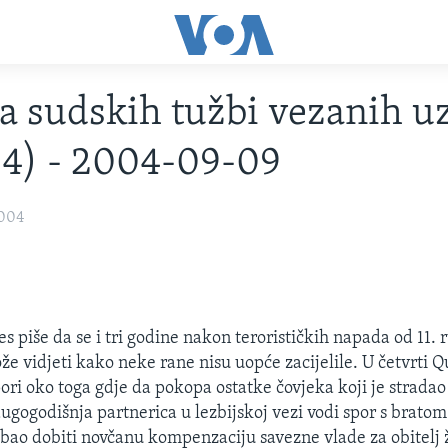
a sudskih tužbi vezanih uz
4) - 2004-09-09
2004
 piše da se i tri godine nakon terorističkih napada od 11. r
e vidjeti kako neke rane nisu uopće zacijelile. U četvrti Q
spori oko toga gdje da pokopa ostatke čovjeka koji je strada
ugogodišnja partnerica u lezbijskoj vezi vodi spor s bratom
ebao dobiti novčanu kompenzaciju savezne vlade za obitelj 