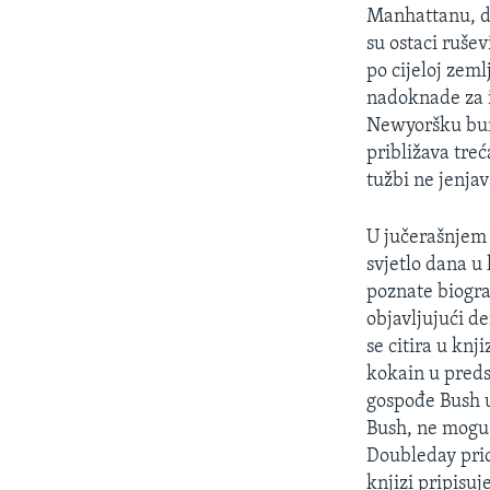
MAGAZIN
Manhattanu, de
O GLASU AMERIKE
su ostaci ruše
po cijeloj zem
nadoknade za i
Newyoršku burz
približava tre
tužbi ne jenjav
U jučerašnjem 
svjetlo dana u 
poznate biograf
objavljujući d
se citira u knj
kokain u preds
gospođe Bush u
Bush, ne mogu 
Doubleday priop
knjizi pripisu