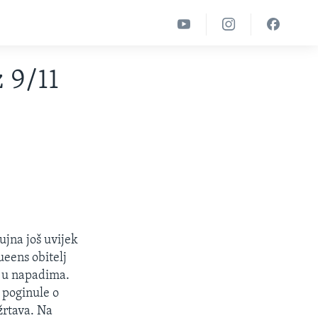
 9/11
ujna još uvijek
ueens obitelj
o u napadima.
 poginule o
žrtava. Na