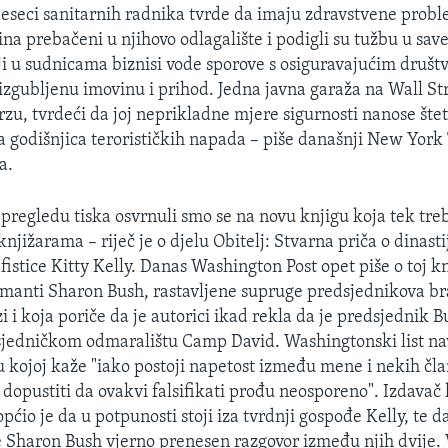
seci sanitarnih radnika tvrde da imaju zdravstvene prob
vina prebačeni u njihovo odlagalište i podigli su tužbu u sa
lji u sudnicama biznisi vode sporove s osiguravajućim društv
zgubljenu imovinu i prihod. Jedna javna garaža na Wall Str
u, tvrdeći da joj neprikladne mjere sigurnosti nanose štet
ća godišnjica terorističkih napada – piše današnji New York
a.
pregledu tiska osvrnuli smo se na novu knjigu koja tek tre
knjižarama – riječ je o djelu Obitelj: Stvarna priča o dinasti
istice Kitty Kelly. Danas Washington Post opet piše o toj kn
emanti Sharon Bush, rastavljene supruge predsjednikova br
izi i koja poriče da je autorici ikad rekla da je predsjednik
jedničkom odmaralištu Camp David. Washingtonski list nav
 kojoj kaže "iako postoji napetost između mene i nekih član
dopustiti da ovakvi falsifikati prođu neosporeno". Izdavač 
ćio je da u potpunosti stoji iza tvrdnji gospođe Kelly, te da
je Sharon Bush vjerno prenesen razgovor između njih dvije