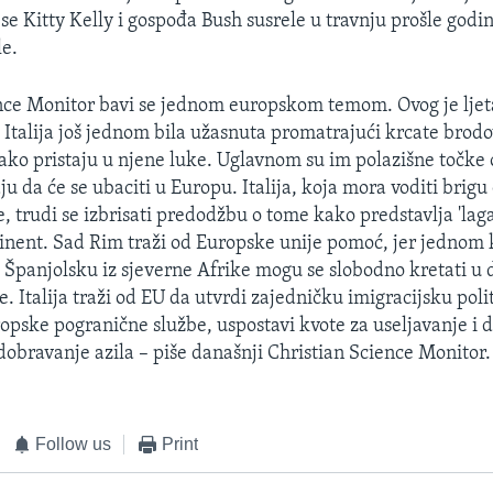
 se Kitty Kelly i gospođa Bush susrele u travnju prošle godine
le.
nce Monitor bavi se jednom europskom temom. Ovog je ljeta
– Italija još jednom bila užasnuta promatrajući krcate brodo
ako pristaju u njene luke. Uglavnom su im polazišne točke 
u da će se ubaciti u Europu. Italija, koja mora voditi brigu
, trudi se izbrisati predodžbu o tome kako predstavlja 'lag
inent. Sad Rim traži od Europske unije pomoć, jer jednom 
ili Španjolsku iz sjeverne Afrike mogu se slobodno kretati u
. Italija traži od EU da utvrdi zajedničku imigracijsku polit
opske pogranične službe, uspostavi kvote za useljavanje i 
dobravanje azila – piše današnji Christian Science Monitor.
Follow us
Print