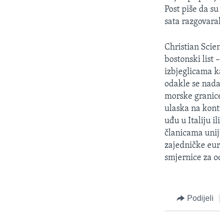
Post piše da su
sata razgovara
Christian Scie
bostonski list 
izbjeglicama k
odakle se nadaj
morske granice
ulaska na kont
uđu u Italiju 
članicama unije
zajedničke eur
smjernice za o
Podijeli