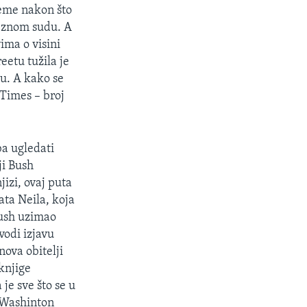
leme nakon što
veznom sudu. A
ima o visini
eetu tužila je
u. A kako se
 Times – broj
ba ugledati
ji Bush
jizi, ovaj puta
ata Neila, koja
 Bush uzimao
odi izjavu
ova obitelji
knjige
 je sve što se u
. Washinton