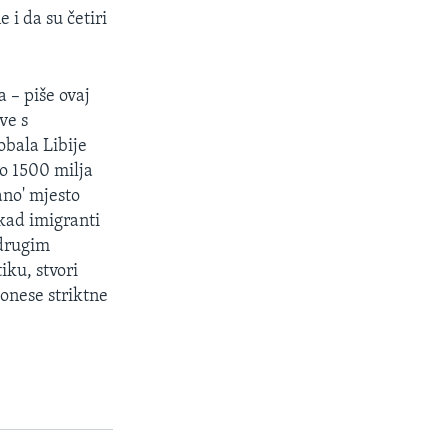
 i da su četiri
 – piše ovaj
ve s
obala Libije
 o 1500 milja
ano' mjesto
kad imigranti
 drugim
iku, stvori
donese striktne