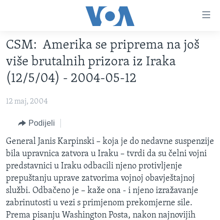
Linkovi
Pređi
na
CSM: Amerika se priprema na još
glavni
TV PROGRAM
sadržaj
više brutalnih prizora iz Iraka
VIDEO
Pređi
(12/5/04) - 2004-05-12
na
FOTOGRAFIJE DANA
glavnu
12 maj, 2004
VIJESTI
navigaciju
Idi
NAUKA I TEHNOLOGIJA
Podijeli
SJEDINJENE AMERIČKE DRŽAVE
na
SPECIJALNI PROJEKTI
General Janis Karpinski – koja je do nedavne suspenzije
BOSNA I HERCEGOVINA
pretragu
bila upravnica zatvora u Iraku – tvrdi da su čelni vojni
KORUPCIJA
SVIJET
predstavnici u Iraku odbacili njeno protivljenje
SLOBODA MEDIJA
prepuštanju uprave zatvorima vojnoj obavještajnoj
službi. Odbačeno je – kaže ona - i njeno izražavanje
ŽENSKA STRANA
zabrinutosti u vezi s primjenom prekomjerne sile.
IZBJEGLIČKA STRANA
Prema pisanju Washington Posta, nakon najnovijih