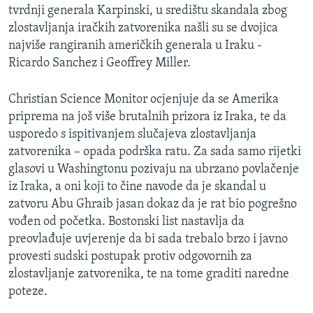
tvrdnji generala Karpinski, u središtu skandala zbog
MAGAZIN
zlostavljanja iračkih zatvorenika našli su se dvojica
O GLASU AMERIKE
najviše rangiranih američkih generala u Iraku -
Ricardo Sanchez i Geoffrey Miller.
Learning English
Christian Science Monitor ocjenjuje da se Amerika
PRATITE NAS
priprema na još više brutalnih prizora iz Iraka, te da
usporedo s ispitivanjem slučajeva zlostavljanja
zatvorenika – opada podrška ratu. Za sada samo rijetki
glasovi u Washingtonu pozivaju na ubrzano povlačenje
Jezici
iz Iraka, a oni koji to čine navode da je skandal u
zatvoru Abu Ghraib jasan dokaz da je rat bio pogrešno
vođen od početka. Bostonski list nastavlja da
preovlađuje uvjerenje da bi sada trebalo brzo i javno
provesti sudski postupak protiv odgovornih za
zlostavljanje zatvorenika, te na tome graditi naredne
poteze.