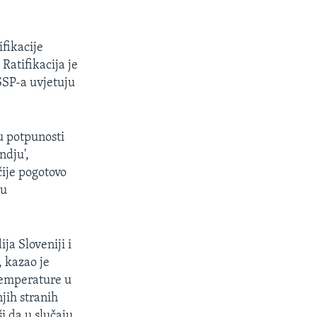
ifikacije
 Ratifikacija je
 SSP-a uvjetuju
u potpunosti
ndju',
čije pogotovo
 u
ja Sloveniji i
, kazao je
 temperature u
jih stranih
i da u slučaju