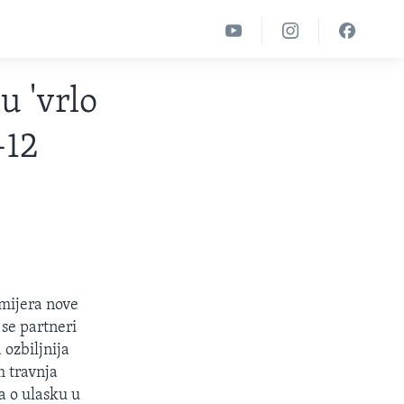
u 'vrlo
-12
mijera nove
 se partneri
 ozbiljnija
m travnja
a o ulasku u