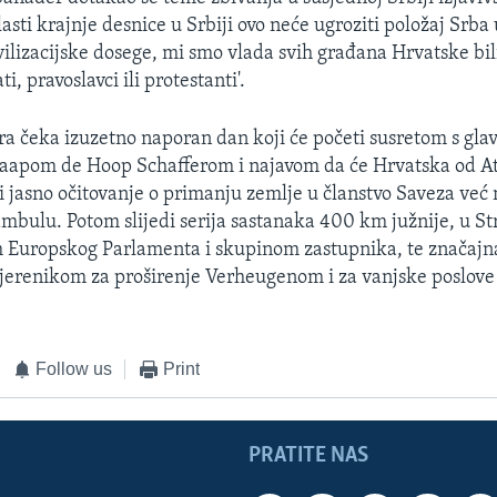
sti krajnje desnice u Srbiji ovo neće ugroziti položaj Srba
vilizacijske dosege, mi smo vlada svih građana Hrvatske bili
i, pravoslavci ili protestanti'.
a čeka izuzetno naporan dan koji će početi susretom s gl
aapom de Hoop Schafferom i najavom da će Hrvatska od A
ti jasno očitovanje o primanju zemlje u članstvo Saveza već
mbulu. Potom slijedi serija sastanaka 400 km južnije, u St
 Europskog Parlamenta i skupinom zastupnika, te značajn
vjerenikom za proširenje Verheugenom i za vanjske poslov
Follow us
Print
PRATITE NAS