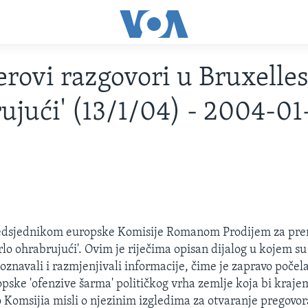
rovi razgovori u Bruxelles
ujući' (13/1/04) - 2004-01
redsjednikom europske Komisije Romanom Prodijem za pre
lo ohrabrujući'. Ovim je riječima opisan dijalog u kojem su
navali i razmjenjivali informacije, čime je zapravo počela
ske 'ofenzive šarma' političkog vrha zemlje koja bi kraje
o Komsijia misli o njezinim izgledima za otvaranje pregovor