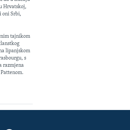
 u Hrvatskoj,
 oni Srbi,
avnim tajnikom
tlanstkog
 na lipanjskom
rasbourgu, s
a razmjena
e Pattenom.