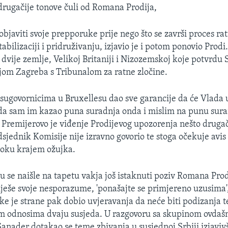
rugačije tonove čuli od Romana Prodija,
bjaviti svoje prepporuke prije nego što se završi proces rat
bilizaciji i pridruživanju, izjavio je i potom ponovio Prodi.
 dvije zemlje, Velikoj Britaniji i Nizozemskoj koje potvrdu
om Zagreba s Tribunalom za ratne zločine.
 sugovornicima u Bruxellesu dao sve garancije da će Vlada 
ada sam im kazao puna suradnja onda i mislim na punu sura
 Premijerovo je viđenje Prodijevog upozorenja nešto druga
sjednik Komisije nije izravno govorio te stoga očekuje avis
oku krajem ožujka.
 se naišle na tapetu vakja još istaknuti poziv Romana Prodi
iješe svoje nesporazume, 'ponašajte se primjereno uzusima'
ske je strane pak dobio uvjeravanja da neće biti podizanja
im odnosima dvaju susjeda. U razgovoru sa skupinom ovdašn
Sanader dotakao se teme zbivanja u susjednoj Srbiji izjavivš