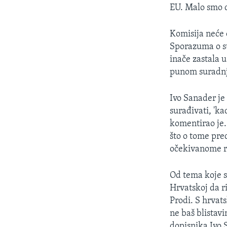
MAGAZIN
EU. Malo smo d
O GLASU AMERIKE
Komisija neće o
Sporazuma o sta
inače zastala u
punom suradnj
Ivo Sanader je
surađivati, 'k
komentirao je.
što o tome pred
očekivanome r
Od tema koje su
Hrvatskoj da r
Prodi. S hrvat
ne baš blistav
dopisnika Ivo 